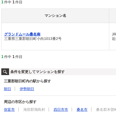
1
1
件中
件目
マンション名
グランドムール桑名南
J
三重県三重郡朝日町小向1013番2号
近
1
1
件中
件目
条件を変更してマンションを探す
三重郡朝日町内の駅から探す
朝日
伊勢朝日
周辺の市区から探す
弥富市
海部郡飛島村
四日市市
桑名市
桑名郡木曽