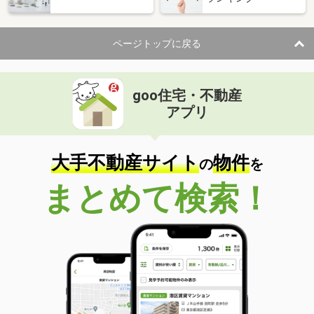
ページトップに戻る
goo住宅・不動産
アプリ
大手不動産サイト
物件
の
を
まとめて検索！