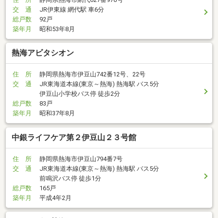
交 通
JR伊東線 網代駅 車6分
総戸数
92戸
築年月
昭和53年8月
熱海アビタシオン
住 所
静岡県熱海市伊豆山742番12号、22号
交 通
JR東海道本線(東京～熱海) 熱海駅 バス5分
伊豆山小学校バス停 徒歩2分
総戸数
83戸
築年月
昭和37年8月
中銀ライフケア第２伊豆山２３号館
住 所
静岡県熱海市伊豆山794番7号
交 通
JR東海道本線(東京～熱海) 熱海駅 バス5分
前鳴沢バス停 徒歩1分
総戸数
165戸
築年月
平成4年2月