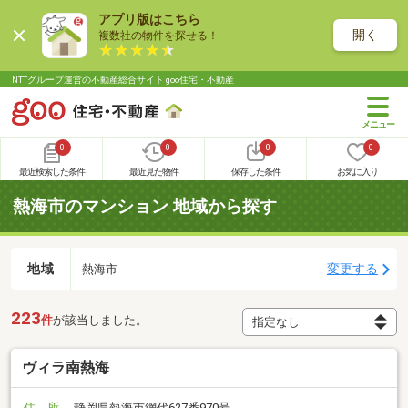
アプリ版はこちら
開く
複数社の物件を探せる！
NTTグループ運営の不動産総合サイト goo住宅・不動産
0
0
0
0
最近検索した条件
最近見た物件
保存した条件
お気に入り
熱海市のマンション 地域から探す
地域
変更する
熱海市
223
件
が該当しました。
ヴィラ南熱海
住 所
静岡県熱海市網代627番970号