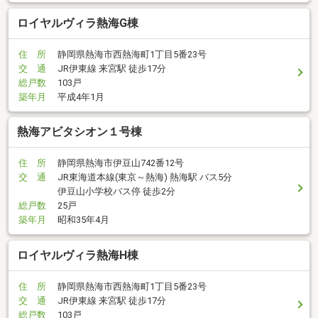
ロイヤルヴィラ熱海G棟
住 所
静岡県熱海市西熱海町1丁目5番23号
交 通
JR伊東線 来宮駅 徒歩17分
総戸数
103戸
築年月
平成4年1月
熱海アビタシオン１号棟
住 所
静岡県熱海市伊豆山742番12号
交 通
JR東海道本線(東京～熱海) 熱海駅 バス5分
伊豆山小学校バス停 徒歩2分
総戸数
25戸
築年月
昭和35年4月
ロイヤルヴィラ熱海H棟
住 所
静岡県熱海市西熱海町1丁目5番23号
交 通
JR伊東線 来宮駅 徒歩17分
総戸数
103戸