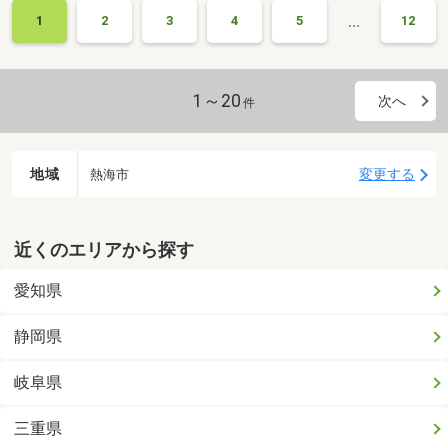
…
1
2
3
4
5
12
1～20
次へ
件
地域
変更する
熱海市
近くのエリアから探す
愛知県
静岡県
岐阜県
三重県