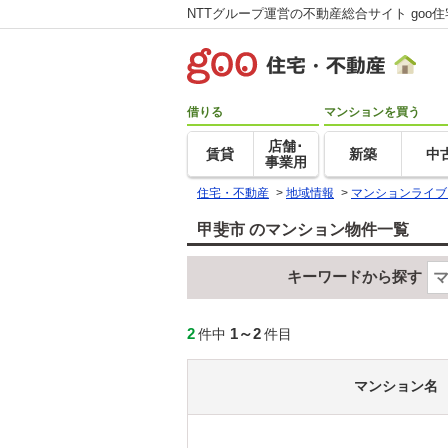
NTTグループ運営の不動産総合サイト goo
借りる
マンションを買う
店舗･
賃貸
新築
中
事業用
住宅・不動産
>
地域情報
>
マンションライブ
甲斐市 のマンション物件一覧
キーワードから探す
2
1～2
件中
件目
マンション名