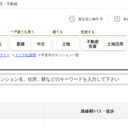
住宅・不動産
0
最近見た物件
保
一戸建てを買う
建てる
投資する
不動産
古
新築
中古
土地
土地活用
投資
ラリー
>
エリア/山梨県
>
甲斐市のマンション一覧
路線⁄駅⁄バス・徒歩