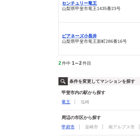
センチュリー竜王
山梨県甲斐市竜王1435番23号
ピアネーズ小長井
山梨県甲斐市竜王新町286番16号
2
1～2
件中
件目
条件を変更してマンションを探す
甲斐市内の駅から探す
竜王
塩崎
周辺の市区から探す
甲府市
韮崎市
南アルプス市