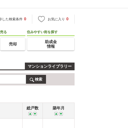
0
0
存した検索条件
お気に入り
売る
住みやすい街を探す
助成金
売却
情報
マンションライブラリー
検索
総戸数
築年月