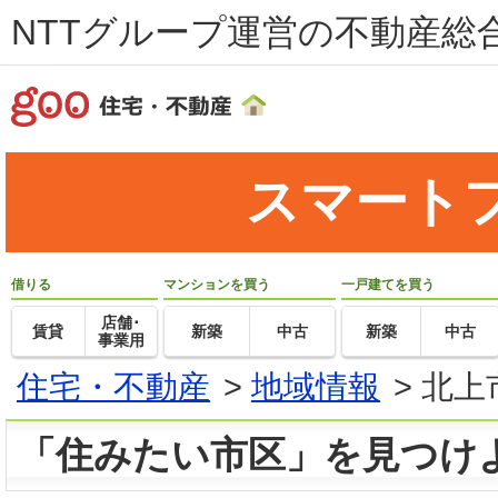
NTTグループ運営の不動産総合
スマート
借りる
マンションを買う
一戸建てを買う
店舗･
賃貸
新築
中古
新築
中古
事業用
住宅・不動産
>
地域情報
>
北上
「住みたい市区」を見つけ