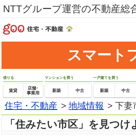
NTTグループ運営の不動産総合
スマート
借りる
マンションを買う
一戸建てを買う
店舗･
賃貸
新築
中古
新築
中古
事業用
住宅・不動産
>
地域情報
>
下妻
「住みたい市区」を見つけ