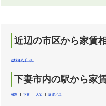
近辺の市区から家賃
結城郡八千代町
下妻市内の駅から家
宗道
下妻
大宝
騰波ノ江