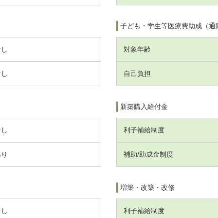
子ども・学生等医療費助成（通
なし
対象年齢
なし
自己負担
新築購入給付金
なし
利子補給制度
あり
補助/助成金制度
増築・改築・改修
なし
利子補給制度