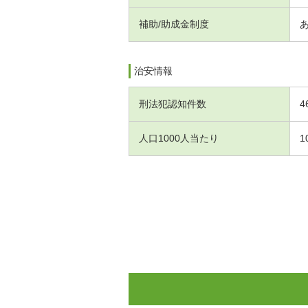
補助/助成金制度
治安情報
刑法犯認知件数
4
人口1000人当たり
1