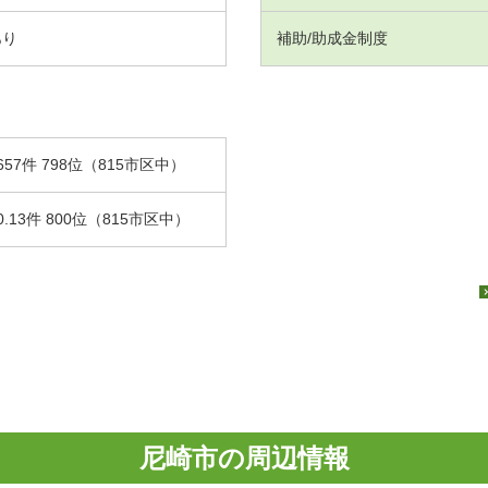
あり
補助/助成金制度
657件 798位（815市区中）
0.13件 800位（815市区中）
尼崎市の周辺情報