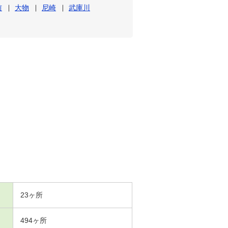
前
大物
尼崎
武庫川
23ヶ所
494ヶ所