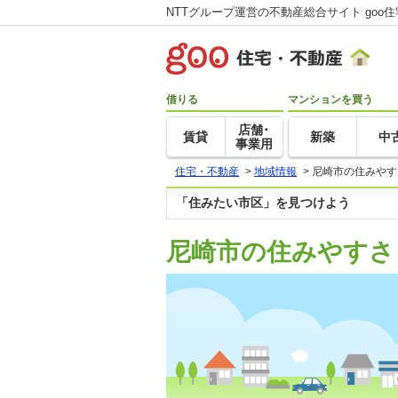
NTTグループ運営の不動産総合サイト goo
借りる
マンションを買う
店舗･
賃貸
新築
中
事業用
住宅・不動産
>
地域情報
>
尼崎市の住みやす
「住みたい市区」を見つけよう
尼崎市の住みやすさ