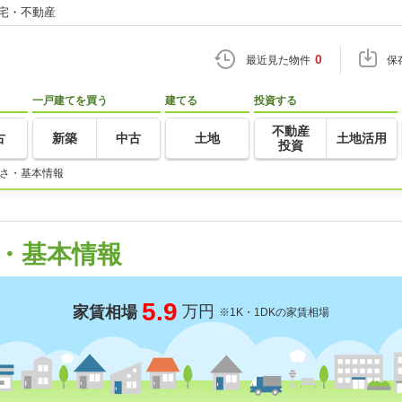
住宅・不動産
0
最近見た物件
保
一戸建てを買う
建てる
投資する
不動産
古
新築
中古
土地
土地活用
投資
さ・基本情報
・基本情報
5.9
万円
家賃相場
※1K・1DKの家賃相場