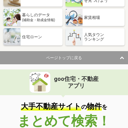
を見つけよう
暮らしのデータ
家賃相場
(補助金・助成金情報)
人気タウン
住宅ローン
ランキング
ページトップに戻る
goo住宅・不動産
アプリ
大手不動産サイト
物件
の
を
まとめて検索！