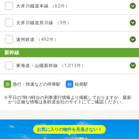
大井川鐵道本線
（62件）
大井川鐵道井川線
（3件）
遠州鉄道
（492件）
新幹線
東海道・山陽新幹線
（1,013件）
急行・快速などの停車駅
始発駅
急
始
※平日の7時-9時台の列車運行情報より掲載しておりますが、最新
かつ正確な情報は各鉄道会社のサイトにてご確認ください。
お気に入りの物件を見逃さない！