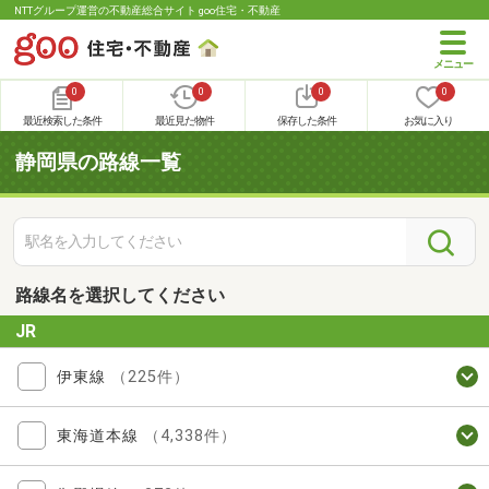
NTTグループ運営の不動産総合サイト goo住宅・不動産
0
0
0
0
最近検索した条件
最近見た物件
保存した条件
お気に入り
静岡県の路線一覧
路線名を選択してください
JR
伊東線
（225件）
東海道本線
（4,338件）