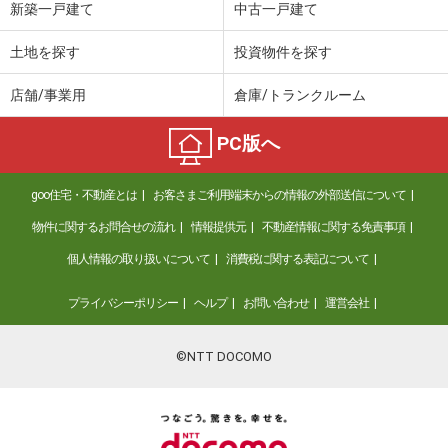
新築一戸建て
中古一戸建て
土地を探す
投資物件を探す
店舗/事業用
倉庫/トランクルーム
PC版へ
goo住宅・不動産とは
お客さまご利用端末からの情報の外部送信について
物件に関するお問合せの流れ
情報提供元
不動産情報に関する免責事項
個人情報の取り扱いについて
消費税に関する表記について
プライバシーポリシー
ヘルプ
お問い合わせ
運営会社
©NTT DOCOMO