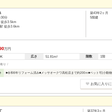
１
築43年2ヶ月
30分
5階建
徒歩3.5km
 徒歩3.6km
90
万円
広さ
階数
1階
DK
51.81m
2
有り
ト
■令和6年リフォーム済み■メッサオークワ高松店まで約200ｍ■ペット可(小動物
お気に入りに
丁
築37年3ヶ月