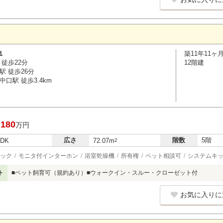
１
築11年11ヶ
徒歩22分
12階建
駅 徒歩26分
口駅 徒歩3.4km
,180
万円
広さ
階数
5階
LDK
72.07m
2
ック
モニタ付インターホン
浴室乾燥機
所有権
ペット相談可
システムキ
ト
■ペット飼育可（規約あり）■ウォークイン・スルー・クローゼット付
お気に入りに