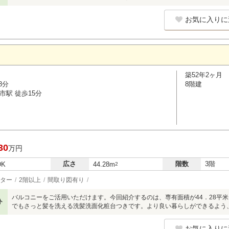
お気に入りに
築52年2ヶ月
8分
8階建
市駅 徒歩15分
30
万円
広さ
階数
3階
DK
44.28m
2
ター
2階以上
間取り図有り
バルコニーをご活用いただけます。今回紹介するのは、専有面積が44．28平
ト
でもさっと髪を洗える洗髪洗面化粧台つきです。より良い暮らしができるよう
お気に入りに