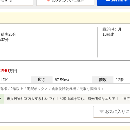
築2年4ヶ月
徒歩25分
15階建
32分
,290
万円
広さ
階数
12階
SLDK
87.59m
2
有権
2階以上
宅配ボックス
食器洗浄乾燥機
間取り図有り
ト
未入居物件室内大変きれいです！ 和歌山城を望む、風光明媚なエリア！ 「日
お気に入りに