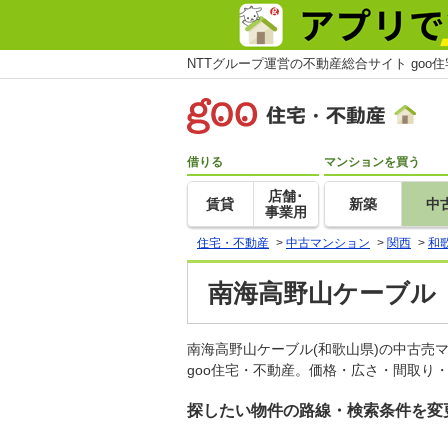
NTTグループ運営の不動産総合サイト goo
借りる
マンションを買う
店舗･
賃貸
新築
中
事業用
住宅・不動産
>
中古マンション
>
関西
>
和
南海高野山ケーブル
南海高野山ケーブル(和歌山県)の中古
goo住宅・不動産。価格・広さ・間取り
探したい物件の路線・検索条件を変