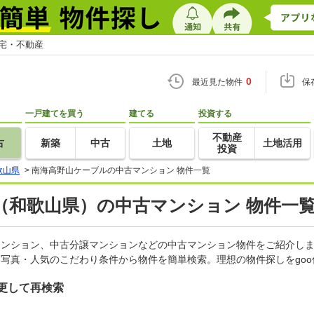
住宅・不動産
0
最近見た物件
保
一戸建てを買う
建てる
投資する
不動産
古
新築
中古
土地
土地活用
投資
歌山県
>
南海高野山ケーブルの中古マンション 物件一覧
（和歌山県）の中古マンション 物件一
売マンション、中古分譲マンションなどの中古マンション物件をご紹介し
・写真・人気のこだわり条件から物件を簡単検索。理想の物件探しをgo
更して再検索