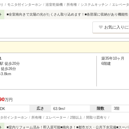
り
モニタ付インターホン
浴室乾燥機
所有権
システムキッチン
エレベー
ト
■全室南向きで太陽の光がたくさん取り込めます！■各部屋に収納があり機能性
お気に入りに
１
築35年10ヶ月
駅 徒歩20分
6階建
徒歩26分
.8km
90
万円
広さ
階数
3階
LDK
63.9m
2
タ付インターホン
所有権
エレベーター
2階以上
間取り図有り
ト
■室内リフォーム済み！即入居可能■南向き！■都市ガス・公共下水完備■スー