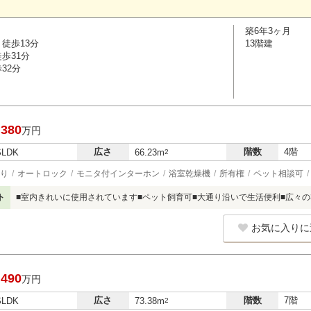
築6年3ヶ月
徒歩13分
13階建
歩31分
32分
,380
万円
広さ
階数
4階
SLDK
66.23m
2
り
オートロック
モニタ付インターホン
浴室乾燥機
所有権
ペット相談可
ト
■室内きれいに使用されています■ペット飼育可■大通り沿いで生活便利■広々の3
お気に入りに
,490
万円
広さ
階数
7階
SLDK
73.38m
2