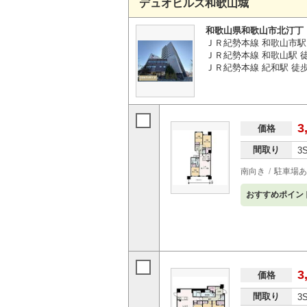
デュオヒルズ和歌山城
和歌山県和歌山市北汀丁
ＪＲ紀勢本線 和歌山市駅 
ＪＲ紀勢本線 和歌山駅 徒
ＪＲ紀勢本線 紀和駅 徒歩
3
価格
間取り
3
南向き
駐車場あ
おすすめポイン
3
価格
間取り
3