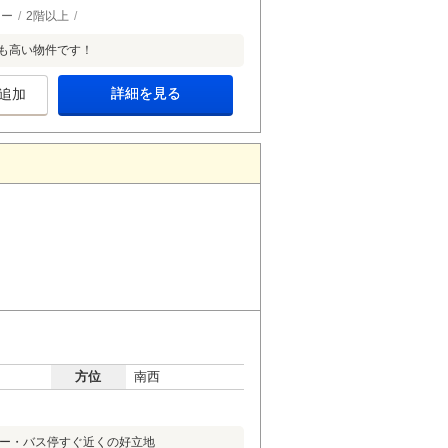
ター
2階以上
も高い物件です！
詳細を見る
追加
方位
南西
パー・バス停すぐ近くの好立地