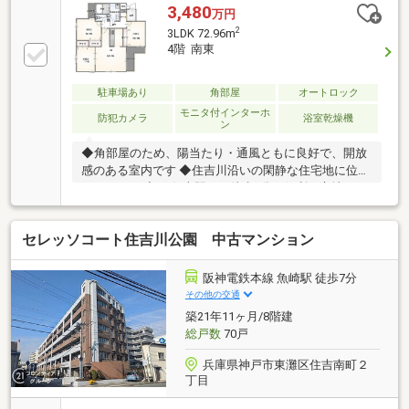
3,480
万円
2
3LDK 72.96m
4階 南東
駐車場あり
角部屋
オートロック
モニタ付インターホ
防犯カメラ
浴室乾燥機
ン
◆角部屋のため、陽当たり・通風ともに良好で、開放
感のある室内です ◆住吉川沿いの閑静な住宅地に位置
しています ◆JR住吉駅から徒歩7分の便利な立地です
◆近隣には生活に便利な施設が充実しています
セレッソコート住吉川公園 中古マンション
阪神電鉄本線 魚崎駅 徒歩7分
その他の交通
築21年11ヶ月/8階建
総戸数
70戸
兵庫県神戸市東灘区住吉南町２
丁目