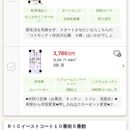
駐車場あり
オートロック
防犯カメラ
モニタ付インターホ
浴室乾燥機
即入居可
ン
新生活を失敗せず、スタートさせたいならこちらの
「コスモシティ住吉川公園 Ａ棟」はいかがでしょう
か。通学区域内の小学校は神戸市立魚崎小学校で徒歩
14分です。駅から物件まで徒歩7分です。交通アクセ
スが良好
3,780
万円
2
3LDK 71.44m
2階 西
リフォームリノベー
所有権
システムキッチン
ション
エレベーター
2階以上
24時間ゴミ出し可
■水回り交換（お風呂、キッチン、トイレ、洗面台）■
和室から洋室変更■押し入れはクローゼット変更■クロ
ス、床張り替え
ＲＩＣイーストコート１０番街５番館