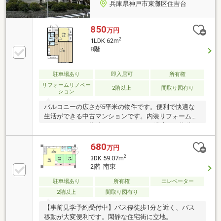
兵庫県神戸市東灘区住吉台
850
万円
2
1LDK 62m
8階
駐車場あり
即入居可
所有権
リフォームリノベー
2階以上
間取り図有り
ション
バルコニーの広さが5平米の物件です。便利で快適な
生活ができる中古マンションです。内装リフォームで
きれいになった物件です。こちらは10階建ての物件で
す。初めて訪れる街で暮らすのは不安がいっぱいです
よね。
680
万円
2
3DK 59.07m
2階 南東
駐車場あり
所有権
エレベーター
2階以上
間取り図有り
【事前見学予約受付中】バス停徒歩1分と近く、バス
移動が大変便利です。閑静な住宅街に立地。