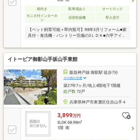
南向き
駐車場あり
オートロック
モニタ付インターホ
浴室乾燥機
即入居可
ン
【ペット飼育可能＋即内覧可】R8年3月リフォーム■家
具付・食洗機・パントリー完備の3ＬＤＫ■六甲アイラ
ンド線「アイランドセンター」駅徒歩約7分■南向きで
陽当り良好周辺施設も充実しています
イトーピア御影山手坂山手東館
阪急神戸線 御影駅 徒歩7分
その他の交通
築27年7ヶ月/地上4階地下1階建
総戸数
72戸
兵庫県神戸市東灘区住吉山手４
3,899
万円
2
3LDK 68.99m
1階 南