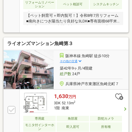
リフォームリノベー
ペット相談可
システムキッチン
ション
【ペット飼育可＋即内覧可！】令和8年7月リフォーム
■南向きにつき陽当たり良好な3LDK■専有面積68平米
超で広々とした住空間■大切なペットと一緒に暮らせ
るリフォーム済マンション
ライオンズマンション魚崎第３
阪神本線 魚崎駅 徒歩10分
その他の交通
築42年9ヶ月/4階建
総戸数
24戸
兵庫県神戸市東灘区魚崎北町７
1,630
万円
2
3DK 52.13m
1階 南東
専用庭
角部屋
防犯カメラ
モニタ付インターホ
即入居可
所有権
ン