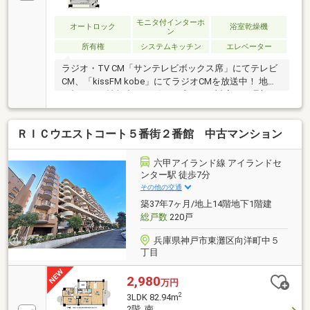
モニタ付インターホ
オートロック
浴室乾燥機
ン
所有権
システムキッチン
エレベーター
ラジオ・TV CM「サンテレビボックス席」にてテレビ
CM、「kissFM kobe」にてラジオCMを放送中！ 地域
に根ざした情報力とスピード感のある対応で、理想の
住まい探しをサポート致します♪
ＲＩＣウエストコート５番街２番館 中古マンション
六甲アイランド線 アイランドセ
ンター駅 徒歩7分
その他の交通
築37年7ヶ月/地上14階地下1階建
総戸数
220戸
兵庫県神戸市東灘区向洋町中５
丁目
2,980
万円
2
3LDK 82.94m
2階 南