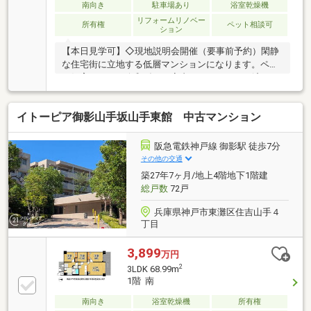
南向き
駐車場あり
浴室乾燥機
リフォームリノベー
所有権
ペット相談可
ション
【本日見学可】◇現地説明会開催（要事前予約）閑静
な住宅街に立地する低層マンションになります。ペッ
ト飼育可です。令和8年7月室内フルリフォーム済みで
すぐにでもお住まいいただけます♪阪急「御影」駅徒
歩7分
イトーピア御影山手坂山手東館 中古マンション
阪急電鉄神戸線 御影駅 徒歩7分
その他の交通
築27年7ヶ月/地上4階地下1階建
総戸数
72戸
兵庫県神戸市東灘区住吉山手４
丁目
3,899
万円
2
3LDK 68.99m
1階 南
南向き
浴室乾燥機
所有権