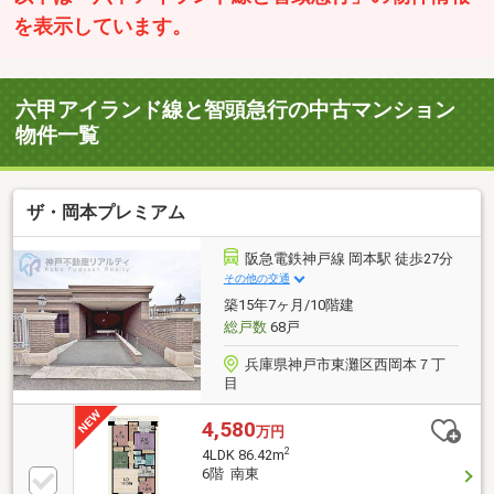
を表示しています。
六甲アイランド線と智頭急行の中古マンション
物件一覧
ザ・岡本プレミアム
阪急電鉄神戸線 岡本駅 徒歩27分
その他の交通
築15年7ヶ月/10階建
総戸数
68戸
兵庫県神戸市東灘区西岡本７丁
目
4,580
万円
2
4LDK 86.42m
6階 南東