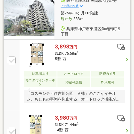
阪神電鉄本線 魚崎駅 徒歩7分
その他の交通
築25年10ヶ月/15階建
総戸数
288戸
兵庫県神戸市東灘区魚崎南町５
丁目
3,898
万円
2
3LDK 76.58m
5階 西
駐車場あり
オートロック
防犯カメラ
モニタ付インターホ
浴室乾燥機
即入居可
ン
「コスモシティ住吉川公園 Ａ棟」のここがイチオ
シ。もしもの事態を抑止する、オートロック機能が備
わっています。浴室乾燥機のあるお風呂場は洗濯物を
干すときにも便利です。12．94平米の広さのバルコニ
ー面
3,980
万円
2
3LDK 71.44m
14階 西