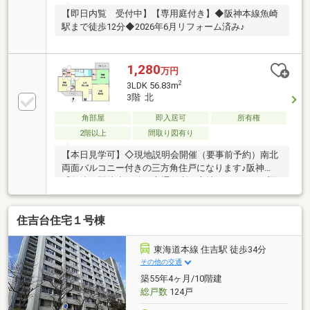
【即日内覧 受付中】【専用庭付き】◆阪神本線魚崎
駅まで徒歩12分◆2026年6月リフォーム済み♪
1,280
万円
2
3LDK 56.83m
3階 北
角部屋
即入居可
所有権
2階以上
間取り図有り
【本日見学可】◇現地説明会開催（要事前予約）南北
両面バルコニー付きの三方角住戸になります♪阪神
「魚崎」駅徒歩10分の交通便利な立地です。コープ甲
南まで徒歩5分と近く、日々のお買い物に便利です♪
住吉台住宅１号棟
東海道本線 住吉駅 徒歩34分
その他の交通
築55年4ヶ月/10階建
総戸数
124戸