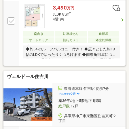
3,490
万円
2
3LDK 85m
4階 南
南向き
駐車場あり
角部屋
オートロック
防犯カメラ
浴室乾燥機
◆約54 のルーフバルコニー付き！ ◆広々とした約18
帖のLDKでゆったりくつろげます ◆南東角部屋につき
陽当たり通風良好！ ◆2WAYアクセス可能で通勤通学
に便利です
ヴェルドール住吉川
東海道本線 住吉駅 徒歩7分
その他の交通
築36年/地上5階地下1階建
総戸数
12戸
兵庫県神戸市東灘区住吉東町２
丁目