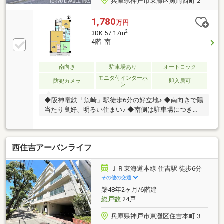
兵庫県神戸市東灘区魚崎西町２
1,780
万円
2
3DK 57.17m
4階 南
南向き
駐車場あり
オートロック
モニタ付インターホ
防犯カメラ
即入居可
ン
◆阪神電鉄「魚崎」駅徒歩6分の好立地♪ ◆南向きで陽
当たり良好、明るい住まい♪ ◆南側は駐車場につき開
放感のある眺望！ ◆令和7年1月リフォーム済み♪ ◆空
家につき随時ご内覧受付中！
西住吉アーバンライフ
ＪＲ東海道本線 住吉駅 徒歩6分
その他の交通
築48年2ヶ月/6階建
総戸数
24戸
兵庫県神戸市東灘区住吉本町３