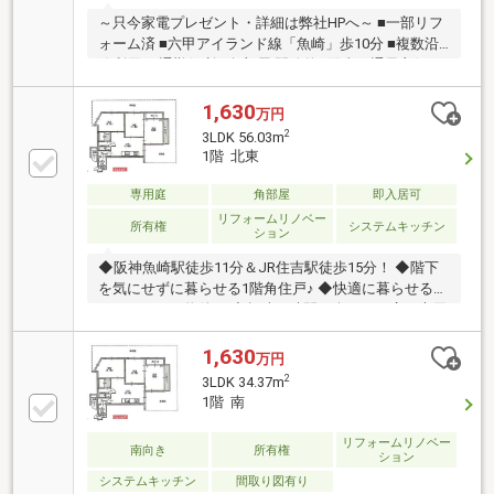
～只今家電プレゼント・詳細は弊社HPへ～ ■一部リフ
ォーム済 ■六甲アイランド線「魚崎」歩10分 ■複数沿
線利用可 通勤便利 ■角部屋 開放的&陽当り通風良好
1,630
万円
2
3LDK 56.03m
1階 北東
専用庭
角部屋
即入居可
リフォームリノベー
所有権
システムキッチン
ション
◆阪神魚崎駅徒歩11分＆JR住吉駅徒歩15分！ ◆階下
を気にせずに暮らせる1階角住戸♪ ◆快適に暮らせるリ
ノベーション物件！ ◆趣味の時間を楽しめる広々専用
庭付きです！ ◆魚崎小学校まで徒歩7分です！
1,630
万円
2
3LDK 34.37m
1階 南
リフォームリノベー
南向き
所有権
ション
システムキッチン
間取り図有り