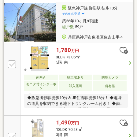
阪急神戸線 御影駅 徒歩10分
その他の交通
築56年10ヶ月/8階建
総戸数
59戸
兵庫県神戸市東灘区住吉山手４
1,780
万円
2
3LDK 73.85m
5階 南
南向き
駐車場あり
防犯カメラ
モニタ付インターホ
即入居可
所有権
ン
◆阪急御影駅徒歩10分＆JR住吉駅徒歩16分！ ◆趣味
の道具を収納できる地下トランクルーム付き！ ◆南向
きの明るいLDK！陽当たり・眺望良好なお部屋です♪
◆一人一部屋使える部屋数豊富な3LDK！
1,490
万円
2
1SLDK 70.23m
3階 南