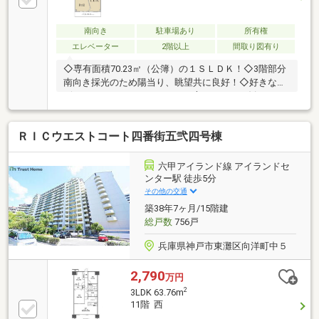
南向き
駐車場あり
所有権
エレベーター
2階以上
間取り図有り
◇専有面積70.23㎡（公簿）の１ＳＬＤＫ！◇3階部分
南向き採光のため陽当り、眺望共に良好！◇好きなデ
ザインでリフォームをされたい方にとてもお勧めで
す！◇阪急神戸線御影駅 徒歩10分◇東海道本線住吉駅
徒歩16分※リフォーム費用は買主負担となります。
ＲＩＣウエストコート四番街五弐四号棟
六甲アイランド線 アイランドセ
ンター駅 徒歩5分
その他の交通
築38年7ヶ月/15階建
総戸数
756戸
兵庫県神戸市東灘区向洋町中５
2,790
万円
2
3LDK 63.76m
11階 西