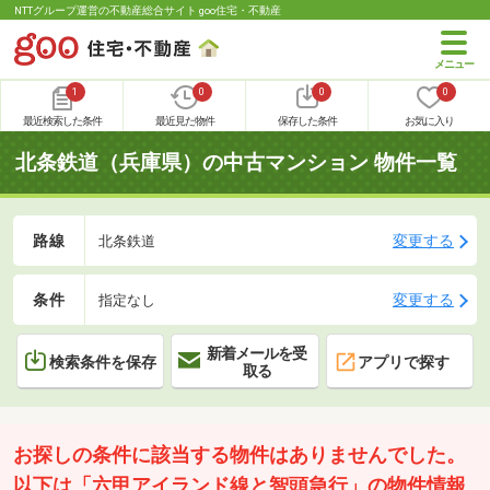
NTTグループ運営の不動産総合サイト goo住宅・不動産
1
0
0
0
最近検索した条件
最近見た物件
保存した条件
お気に入り
北条鉄道（兵庫県）の中古マンション 物件一覧
路線
変更する
北条鉄道
条件
変更する
指定なし
新着メールを受
検索条件を保存
アプリで探す
取る
お探しの条件に該当する物件はありませんでした。
以下は「六甲アイランド線と智頭急行」の物件情報