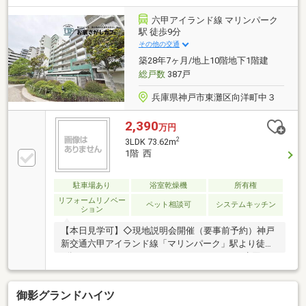
六甲アイランド線 マリンパーク
駅 徒歩9分
その他の交通
築28年7ヶ月/地上10階地下1階建
総戸数
387戸
兵庫県神戸市東灘区向洋町中３
2,390
万円
2
3LDK 73.62m
1階 西
駐車場あり
浴室乾燥機
所有権
リフォームリノベー
ペット相談可
システムキッチン
ション
【本日見学可】◇現地説明会開催（要事前予約）神戸
新交通六甲アイランド線「マリンパーク」駅より徒歩
9分。システムキッチンやユニットバスなどの水回り
設備すべて新品で、快適にお住まいいただけます♪
御影グランドハイツ