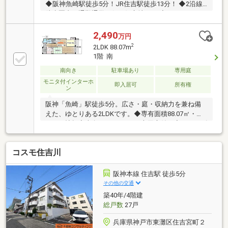
◆阪神魚崎駅徒歩5分！JR住吉駅徒歩13分！ ◆2沿線
徒歩圏内で通勤通学至便な好立地です ◆WIC＆ファミ
リーCL付でお部屋を広くすっきりと使えます♪
2,490
万円
2
2LDK 88.07m
1階 南
南向き
駐車場あり
専用庭
モニタ付インターホ
即入居可
所有権
ン
阪神「魚崎」駅徒歩5分。広さ・庭・収納力を兼ね備
えた、ゆとりある2LDKです。◆専有面積88.07㎡・
LDK20帖超◆南向き・26.78㎡の専用庭付き◆シューズ
インクローク・WIC完備◆漆喰壁や造作設備を採用し
たこだわりの内装◆全居室6帖以上・即引渡し可能
コスモ住吉川
阪神本線 住吉駅 徒歩5分
その他の交通
築40年/4階建
総戸数
27戸
兵庫県神戸市東灘区住吉宮町２