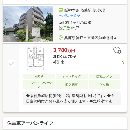
バス9分、三宮へもアクセス良好。 都市の利便と自
然の潤いを兼ね備えた特別な住まいです。
阪神本線 魚崎駅 徒歩6分
その他の交通
築30年1ヶ月/6階建
総戸数
32戸
兵庫県神戸市東灘区魚崎北町４
3,780
万円
2
3LDK 66.75m
4階 南
南向き
オートロック
防犯カメラ
モニタ付インターホ
即入居可
所有権
ン
◆阪神魚崎駅徒歩6分！2沿線3駅利用可能です♪ ◆全
居室収納付きお部屋を広く使えます♪ ◆魚崎小学校ま
で徒歩5分でお子様の通学も安心です♪ ◆スーパー・コ
ンビニが徒歩10圏内に多数あり生活至便♪
住吉東アーバンライフ