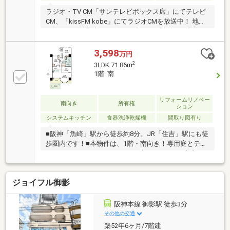
ラジオ・TV CM「サンテレビボックス席」にてテレビ
CM、「kissFM kobe」にてラジオCMを放送中！ 地域
に根ざした情報力とスピード感のある対応で、理想の
住まい探しをサポート致します♪
3,598
万円
2
3LDK 71.86m
1階 南
リフォームリノベー
南向き
所有権
ション
システムキッチン
食器洗浄乾燥機
間取り図有り
■阪神「魚崎」駅から徒歩約8分。JR「住吉」駅にも徒
歩圏内です！■本物件は、1階・南向き！専用庭とテラ
スがあり、ガーデニングなどが楽しめます！■室内リ
フォーム完成後のお引渡！（令和8年9月完成予定）・
キッチン・バスルーム・トイレ・洗面台・給湯器・ク
ジョイフル御影
ロス・フローリング・建具など新調！■LDKに床暖房新
設！■71㎡／3LDK。各居室収納スペースあり。■LDK
はゆったり16帖超え。開口部が多く、日当・通風良
阪神本線 御影駅 徒歩3分
好！＜その他周辺環境＞・市立住吉小学校…徒歩12
その他の交通
分・市立住吉中学校…徒歩26分・幼保連携認定こども
築52年6ヶ月/7階建