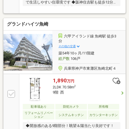
で生活しやすい住環境です ◆阪神住吉駅も徒歩12分で
2WAYアクセス可能！ ◆南北両面バルコニーで陽当た
り・通風良好！ ◆開放感のある角部屋です
グランドハイツ魚崎
六甲アイランド線 魚崎駅 徒歩3
分
その他の交通
築54年10ヶ月/11階建
総戸数
106戸
兵庫県神戸市東灘区魚崎北町４
1,890
万円
2
2LDK 70.58m
9階 西
駐車場あり
防犯カメラ
所有権
リフォームリノベー
システムキッチン
カウンターキッチン
ション
◆開放感のある9階部分！眺望＆陽当たり良好です！