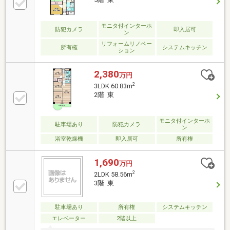
モニタ付インターホ
防犯カメラ
即入居可
ン
リフォームリノベー
所有権
システムキッチン
ション
2,380
万円
2
3LDK 60.83m
2階 東
モニタ付インターホ
駐車場あり
防犯カメラ
ン
浴室乾燥機
即入居可
所有権
1,690
万円
2
2LDK 58.56m
3階 東
駐車場あり
所有権
システムキッチン
エレベーター
2階以上