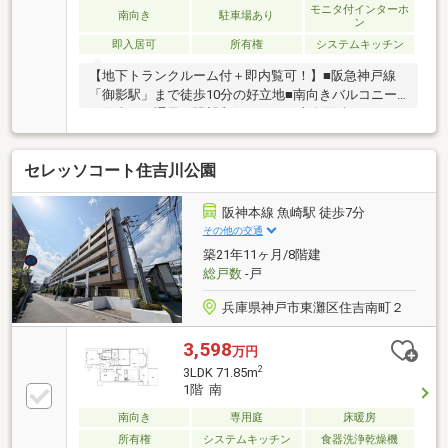
モニタ付インターホ
南向き
駐車場あり
ン
即入居可
所有権
システムキッチン
【地下トランクルーム付＋即内覧可！】■阪急神戸線
「御影駅」まで徒歩10分の好立地■南向きバルコニー
で陽当り・通風・眺望良好な3LDK■専有面積73.85m2
のゆとりある住空間です
セレッソコート住吉川公園
阪神本線 魚崎駅 徒歩7分
その他の交通
築21年11ヶ月/8階建
総戸数
-戸
兵庫県神戸市東灘区住吉南町２
3,598
万円
2
3LDK 71.85m
1階 南
南向き
専用庭
床暖房
所有権
システムキッチン
食器洗浄乾燥機