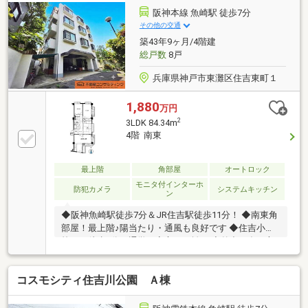
阪神本線 魚崎駅 徒歩7分
その他の交通
築43年9ヶ月/4階建
総戸数
8戸
兵庫県神戸市東灘区住吉東町１
1,880
万円
2
3LDK 84.34m
4階 南東
最上階
角部屋
オートロック
モニタ付インターホ
防犯カメラ
システムキッチン
ン
◆阪神魚崎駅徒歩7分＆JR住吉駅徒歩11分！ ◆南東角
部屋！最上階♪陽当たり・通風も良好です ◆住吉小学
校まで徒歩7分で通学も安心の距離！ ◆外出が多い方
も安心の宅配BOXも完備！ ※旧法借地権です
コスモシティ住吉川公園 Ａ棟