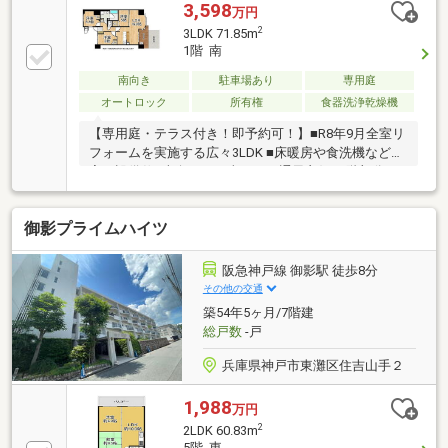
3,598
万円
2
3LDK 71.85m
1階 南
南向き
駐車場あり
専用庭
オートロック
所有権
食器洗浄乾燥機
【専用庭・テラス付き！即予約可！】■R8年9月全室リ
フォームを実施する広々3LDK ■床暖房や食洗機など充
実の設備仕■南向きで日当たり・通風良好■1階部分で
戸建て感覚でお住まい頂けます
御影プライムハイツ
阪急神戸線 御影駅 徒歩8分
その他の交通
築54年5ヶ月/7階建
総戸数
-戸
兵庫県神戸市東灘区住吉山手２
1,988
万円
2
2LDK 60.83m
5階 東