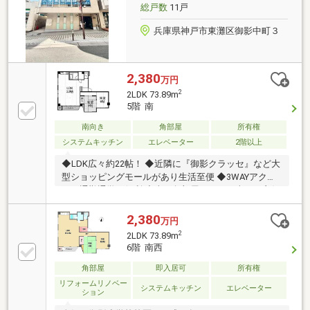
園神戸夢…徒歩5分・Maxvalu…徒歩4分・セブンイレブ
総戸数
11戸
ン…徒歩5分
兵庫県神戸市東灘区御影中町３
2,380
万円
2
2LDK 73.89m
5階 南
南向き
角部屋
所有権
システムキッチン
エレベーター
2階以上
◆LDK広々約22帖！ ◆近隣に『御影クラッセ』など大
型ショッピングモールがあり生活至便 ◆3WAYアクセ
スで通勤通学に便利 ◆南西角部屋につき日当たり良好
2,380
万円
2
2LDK 73.89m
6階 南西
角部屋
即入居可
所有権
リフォームリノベー
システムキッチン
エレベーター
ション