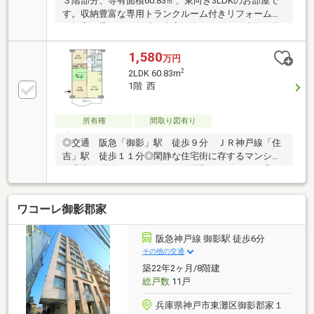
３階部分、専有面積60.83㎡、東向き3LDKのお部屋で
件あり
す。収納豊富な専用トランクルーム付きリフォームの
ご提案も承ります。現在空室の為いつでもご内覧可能
です。お気軽にお問い合わせください。
1,580
万円
2
2LDK 60.83m
1階 西
所有権
間取り図有り
◎交通 阪急「御影」駅 徒歩９分 ＪＲ神戸線「住
吉」駅 徒歩１１分◎閑静な住宅街に存するマンショ
ン◎専有面積：６０．８３㎡ 間取り：２ＬＤＫ◎ト
ランクルーム有◎専用庭有
ワコーレ御影郡家
阪急神戸線 御影駅 徒歩6分
その他の交通
築22年2ヶ月/8階建
総戸数
11戸
兵庫県神戸市東灘区御影郡家１