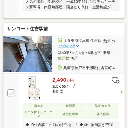
人気の御影小学校校区 平成30年11月システムキッチ
ン新調済 南西角部屋 陽当たり良好 生活施設が徒
歩圏内に充実しています
サンコート住吉駅前
ＪＲ東海道本線 住吉駅 徒歩1分
その他の交通
築40年6ヶ月/地上6階地下1階建
総戸数
18戸
兵庫県神戸市東灘区住吉宮町４
2,490
万円
2
2LDK 55.14m
3階 南
南向き
角部屋
防犯カメラ
モニタ付インターホ
浴室乾燥機
即入居可
ン
◆JR住吉駅目の前の好立地！！ ◆買い物施設が充実