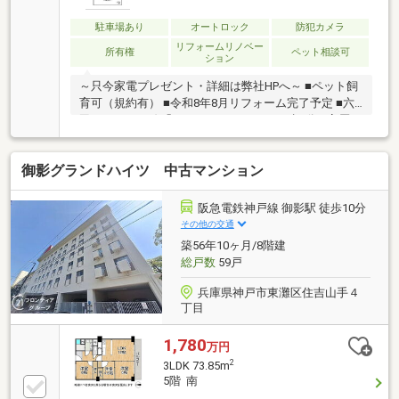
駐車場あり
オートロック
防犯カメラ
リフォームリノベー
所有権
ペット相談可
ション
～只今家電プレゼント・詳細は弊社HPへ～ ■ペット飼
育可（規約有） ■令和8年8月リフォーム完了予定 ■六
甲アイランド線「アイランドセンター」歩5分 ■高層
階！ 11階部分♪
御影グランドハイツ 中古マンション
阪急電鉄神戸線 御影駅 徒歩10分
その他の交通
築56年10ヶ月/8階建
総戸数
59戸
兵庫県神戸市東灘区住吉山手４
丁目
1,780
万円
2
3LDK 73.85m
5階 南