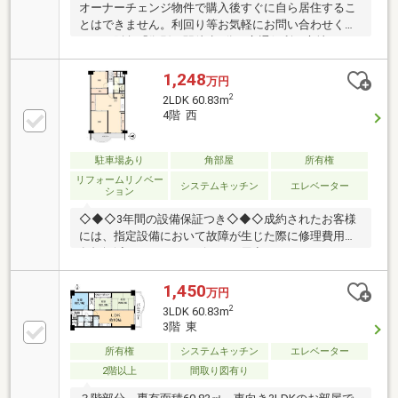
オーナーチェンジ物件で購入後すぐに自ら居住するこ
とはできません。利回り等お気軽にお問い合わせくだ
さい。阪急「御影」駅徒歩7分の交通便利な立地で
す。
1,248
万円
2
2LDK 60.83m
4階 西
駐車場あり
角部屋
所有権
リフォームリノベー
システムキッチン
エレベーター
ション
◇◆◇3年間の設備保証つき◇◆◇成約されたお客様
には、指定設備において故障が生じた際に修理費用の
負担軽減ができるサービスをご用意しております。※
仲介会社を介さず、弊社から直接ご購入された場合に
適用※保証内容の制限・保証限度額の設定あり◆◇◆
1,450
万円
設備トラブルの問い合わせを24時間受付対応！◆◇◆
2
3LDK 60.83m
成約されたお客様には、突発的な設備トラブルに対応
3階 東
する「駆けつけ」サービスを提供しております。24時
所有権
システムキッチン
エレベーター
間365日コールセンター対応！30分以内の一次応急処
置を無料にて行います。※対象期間：物件引き渡し日
2階以上
間取り図有り
から1年後の月末まで※対象者・対象設備・その他諸条