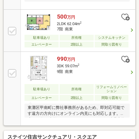
500
万円
2
2LDK 62.04m
7階 南東
駐車場あり
所有権
システムキッチン
エレベーター
2階以上
間取り図有り
990
万円
2
3DK 59.07m
9階 南東
リフォームリノベー
駐車場あり
所有権
ション
エレベーター
2階以上
間取り図有り
東灘区甲南町に弊社事務所があるため、即対応可能で
す遠方の方向けにオンライン内見にも対応します。
◆2023年に水回り・クロス・フローリング・建具交換
（一部）などリフォームを施し、 快適な1LDKへ刷
新。◆神戸の高台に佇む住吉台住宅。◆窓からは煌め
ステイツ住吉サンクチュアリ・スクエア
く夜景と夏の花火を望む贅沢な眺望。◆JR住吉駅から