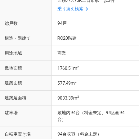
西鉄バス/JR二日市駅 歩3分
乗り換え検索
総戸数
94戸
構造・階建て
RC20階建
用途地域
商業
2
敷地面積
1760.51m
2
建築面積
577.49m
2
建築延面積
9033.39m
駐車場
敷地内94台（料金未定、94区画94
台）
自転車置き場
94台収容（料金未定）