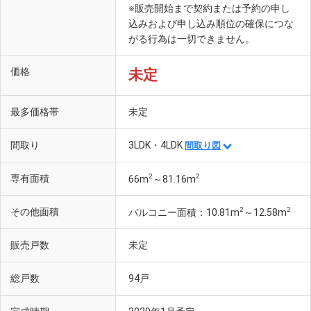
※販売開始まで契約または予約の申し
込みおよび申し込み順位の確保につな
がる行為は一切できません。
価格
未定
最多価格帯
未定
間取り
3LDK・4LDK
間取り図
2
2
専有面積
66m
～81.16m
2
2
その他面積
バルコニー面積：10.81m
～12.58m
販売戸数
未定
総戸数
94戸