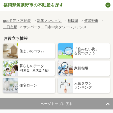
福岡県筑紫野市の不動産を探す
goo住宅・不動産
新築マンション
福岡県
筑紫野市
二日市駅
サンパーク二日市中央タワーレジデンス
お役立ち情報
「住みたい街」
住まいのコラム
を見つけよう
暮らしのデータ
家賃相場
(補助金・助成金情報)
人気タウン
住宅ローン
ランキング
ページトップに戻る