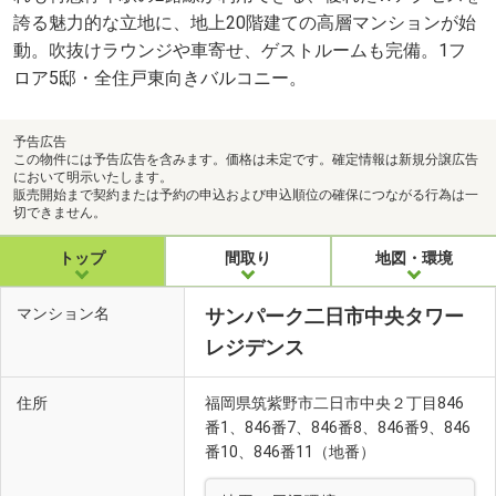
誇る魅力的な立地に、地上20階建ての高層マンションが始
動。吹抜けラウンジや車寄せ、ゲストルームも完備。1フ
ロア5邸・全住戸東向きバルコニー。
予告広告
この物件には予告広告を含みます。価格は未定です。確定情報は新規分譲広告
において明示いたします。
販売開始まで契約または予約の申込および申込順位の確保につながる行為は一
切できません。
トップ
間取り
地図・環境
マンション名
サンパーク二日市中央タワー
レジデンス
住所
福岡県筑紫野市二日市中央２丁目846
番1、846番7、846番8、846番9、846
番10、846番11（地番）