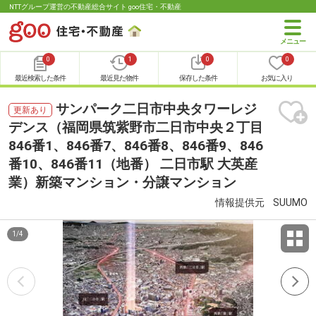
NTTグループ運営の不動産総合サイト goo住宅・不動産
0
1
0
0
最近検索した条件
最近見た物件
保存した条件
お気に入り
サンパーク二日市中央タワーレジ
更新あり
デンス（福岡県筑紫野市二日市中央２丁目
846番1、846番7、846番8、846番9、846
番10、846番11（地番） 二日市駅 大英産
業）新築マンション・分譲マンション
情報提供元
SUUMO
1
/
4