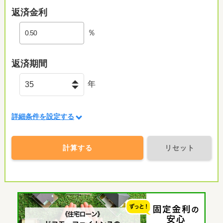
返済金利
％
返済期間
年
詳細条件を設定する
計算する
リセット