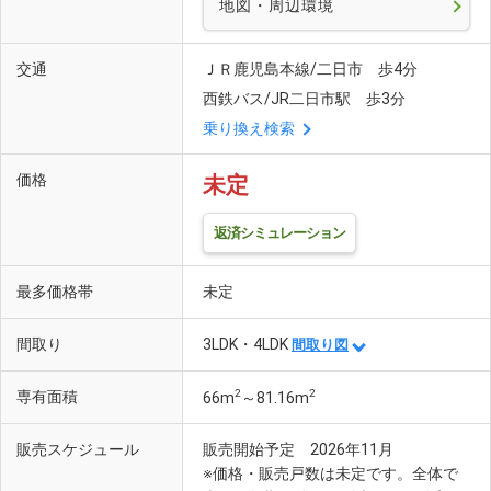
地図・周辺環境
交通
ＪＲ鹿児島本線/二日市 歩4分
西鉄バス/JR二日市駅 歩3分
乗り換え検索
価格
未定
返済シミュレーション
最多価格帯
未定
間取り
3LDK・4LDK
間取り図
2
2
専有面積
66m
～81.16m
販売スケジュール
販売開始予定 2026年11月
※価格・販売戸数は未定です。全体で