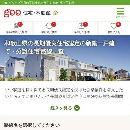
NTTグループ運営の不動産総合サイト goo住宅・不動産
0
0
0
0
最近検索した条件
最近見た物件
保存した条件
お気に入り
和歌山県の長期優良住宅認定の新築一戸建
て・分譲住宅 路線一覧
いい状態を長く保てる長期優良認定を受けた新築物件を購入した
いと考えていませんか？長期優良認定住宅は良好な状態を長期間
維持できるため、世代を超えて住み続けられることが魅力。住宅
続きを見る
ローン減税も適用されるので、節税効果も期待できますよ。ここ
では、長期優良認定を受けた新築一戸建てを紹介します。
路線名を選択してください