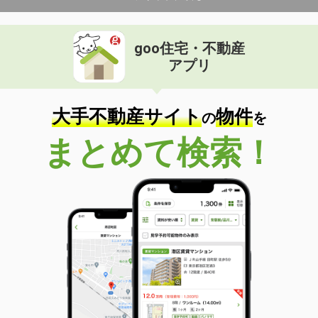
goo住宅・不動産
アプリ
大手不動産サイト
物件
の
を
まとめて検索！