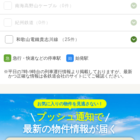
南海高野山ケーブル
（0件）
紀州鉄道
（0件）
和歌山電鐵貴志川線
（25件）
急行・快速などの停車駅
始発駅
急
始
※平日の7時-9時台の列車運行情報より掲載しておりますが、最新
かつ正確な情報は各鉄道会社のサイトにてご確認ください。
お気に入りの物件を見逃さない！
プッシュ通知で
最新の物件情報が届く