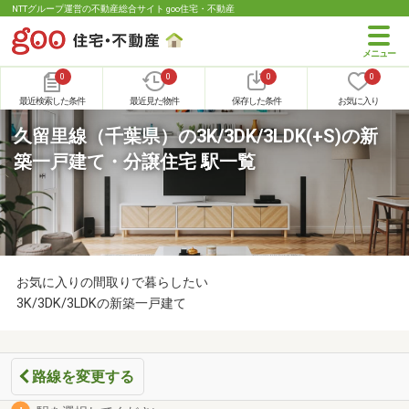
NTTグループ運営の不動産総合サイト goo住宅・不動産
0
0
0
0
最近検索した条件
最近見た物件
保存した条件
お気に入り
久留里線（千葉県）の3K/3DK/3LDK(+S)の新
築一戸建て・分譲住宅 駅一覧
お気に入りの間取りで暮らしたい
3K/3DK/3LDKの新築一戸建て
路線を変更する