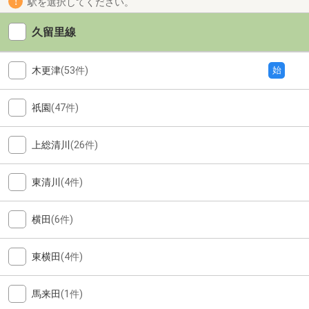
駅を選択してください。
久留里線
木更津
(53件)
始
祇園
(47件)
上総清川
(26件)
東清川
(4件)
横田
(6件)
東横田
(4件)
馬来田
(1件)