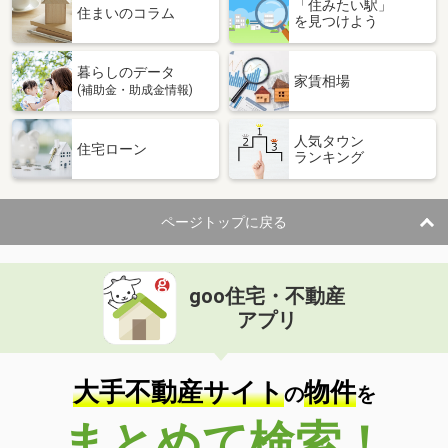
「住みたい駅」
住まいのコラム
を見つけよう
暮らしのデータ
家賃相場
(補助金・助成金情報)
人気タウン
住宅ローン
ランキング
ページトップに戻る
goo住宅・不動産
アプリ
大手不動産サイト
物件
の
を
まとめて検索！