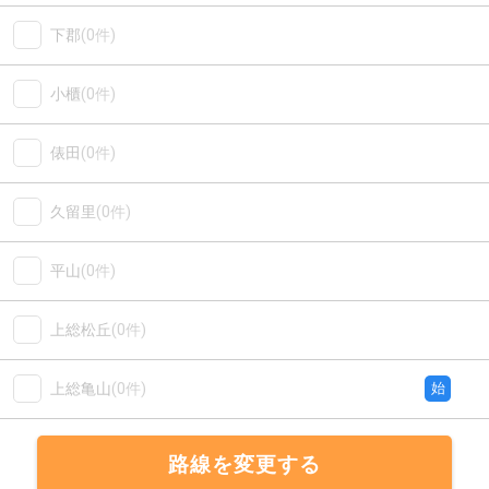
下郡
(0件)
小櫃
(0件)
俵田
(0件)
久留里
(0件)
平山
(0件)
上総松丘
(0件)
上総亀山
(0件)
始
路線を変更する