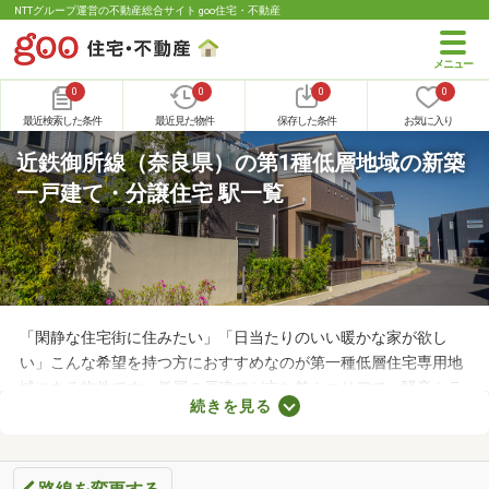
NTTグループ運営の不動産総合サイト goo住宅・不動産
0
0
0
0
最近検索した条件
最近見た物件
保存した条件
お気に入り
近鉄御所線（奈良県）の第1種低層地域の新築
一戸建て・分譲住宅 駅一覧
「閑静な住宅街に住みたい」「日当たりのいい暖かな家が欲し
い」こんな希望を持つ方におすすめなのが第一種低層住宅専用地
域にある物件です。低層の戸建てが立ち並ぶエリアで、騒音トラ
続きを見る
ブルが少ない・住みやすい・高層の建物によって日光が遮断され
ることがないなどのメリットがあります。ここでは、第一種低層
住居専用地域の新築一戸建てを紹介します。