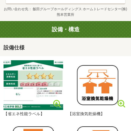
お問い合わせ先
飯田グループホールディングス ホームトレードセンター(株)
上記(1)～(4)の中でお好きな番号をお教え下さい！
熊本営業所
最寄り駅へのお迎えなど、ご要望に応じて送迎も可能でご
設備・構造
ざいます♪
設備仕様
■現地見学のご予約について
鍵の手配が必要な場合がありますので、お早目にご連絡
をいただけるとご案内がスムーズです。
当日はデジカメやスマホでの写真撮影ももちろん可能で
す。ご自宅でのご検討の際にお役立てください。
【資料請求(無料)】【電話で問い合わせ(無料)】から、お日
にち・時間帯のご指定が可能です！
【省エネ性能ラベル】
【浴室換気乾燥機】
【ネットで見学予約】の欄からご希望の日時で直接ご見学
予約も可能です！