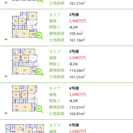
初めての住宅購入で、何から始めればいいか分からない！
土地面積
2
161.21m
そんなお客様に、経験豊富なスタッフがわかりやすく丁寧
にご案内致します！
タイプ
2号棟
価格
2,998万円
お探しのご希望をお聞かせ下さい！
間取り
4LDK
建物面積
2
109.3m
土地面積
2
161.16m
タイプ
3号棟
価格
3,098万円
間取り
4LDK
建物面積
2
114.26m
土地面積
2
161.01m
タイプ
4号棟
価格
3,098万円
間取り
4LDK
建物面積
2
112.61m
土地面積
2
160.81m
タイプ
5号棟
価格
3,098万円