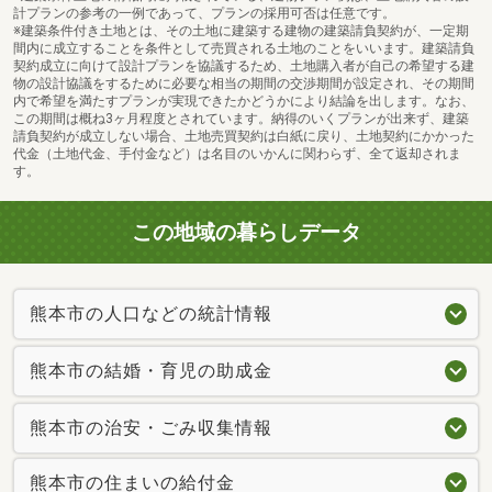
計プランの参考の一例であって、プランの採用可否は任意です。
※建築条件付き土地とは、その土地に建築する建物の建築請負契約が、一定期
間内に成立することを条件として売買される土地のことをいいます。建築請負
契約成立に向けて設計プランを協議するため、土地購入者が自己の希望する建
物の設計協議をするために必要な相当の期間の交渉期間が設定され、その期間
内で希望を満たすプランが実現できたかどうかにより結論を出します。なお、
この期間は概ね3ヶ月程度とされています。納得のいくプランが出来ず、建築
請負契約が成立しない場合、土地売買契約は白紙に戻り、土地契約にかかった
代金（土地代金、手付金など）は名目のいかんに関わらず、全て返却されま
す。
この地域の暮らしデータ
熊本市の人口などの統計情報
熊本市の結婚・育児の助成金
熊本市の治安・ごみ収集情報
熊本市の住まいの給付金