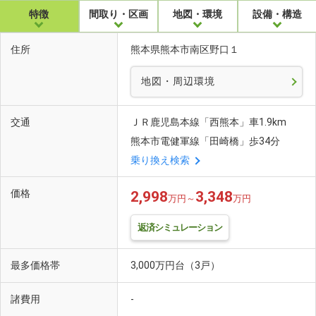
特徴
間取り・区画
地図・環境
設備・構造
住所
熊本県熊本市南区野口１
地図・周辺環境
交通
ＪＲ鹿児島本線「西熊本」車1.9km
熊本市電健軍線「田崎橋」歩34分
乗り換え検索
価格
2,998
3,348
万円～
万円
返済シミュレーション
最多価格帯
3,000万円台（3戸）
諸費用
-