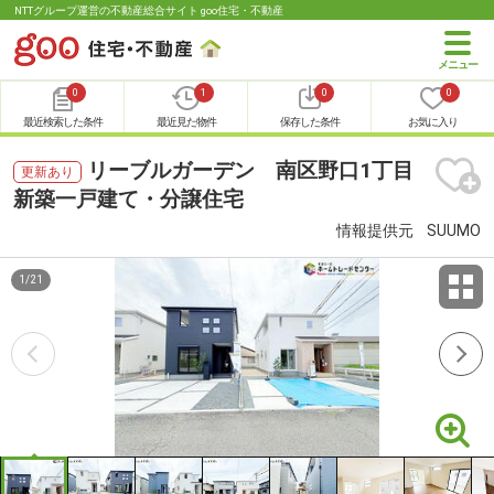
NTTグループ運営の不動産総合サイト goo住宅・不動産
0
1
0
0
最近検索した条件
最近見た物件
保存した条件
お気に入り
リーブルガーデン 南区野口1丁目
更新あり
新築一戸建て・分譲住宅
情報提供元
SUUMO
1
/
21