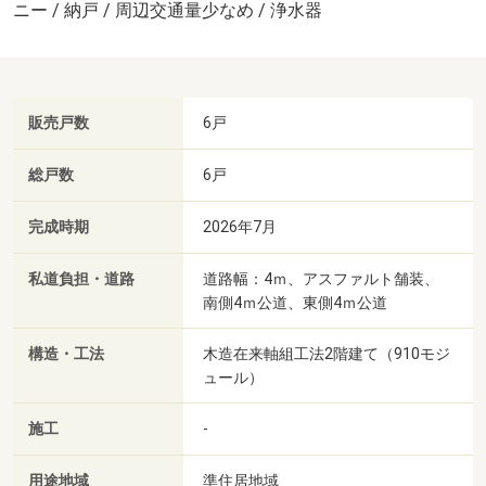
ニー / 納戸 / 周辺交通量少なめ / 浄水器
販売戸数
6戸
総戸数
6戸
完成時期
2026年7月
私道負担・道路
道路幅：4ｍ、アスファルト舗装、
南側4ｍ公道、東側4ｍ公道
構造・工法
木造在来軸組工法2階建て（910モジ
ュール）
施工
-
用途地域
準住居地域