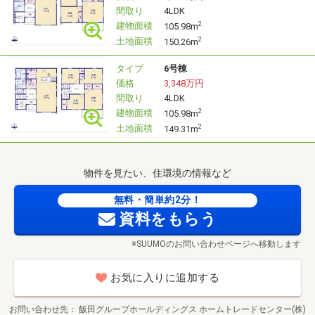
間取り
4LDK
建物面積
2
105.98m
土地面積
2
150.26m
タイプ
6号棟
価格
3,348万円
間取り
4LDK
建物面積
2
105.98m
土地面積
2
149.31m
物件を見たい、住環境の情報など
無料・簡単約2分！
資料をもらう
※SUUMOのお問い合わせページへ移動します
お気に入りに追加する
お問い合わせ先
飯田グループホールディングス ホームトレードセンター(株)