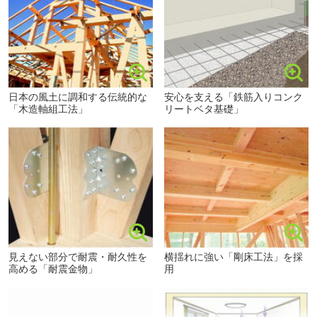
日本の風土に調和する伝統的な
安心を支える「鉄筋入りコンク
「木造軸組工法」
リートベタ基礎」
見えない部分で耐震・耐久性を
横揺れに強い「剛床工法」を採
高める「耐震金物」
用