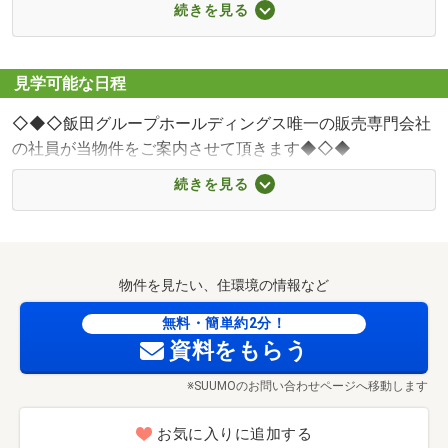
熊本市立力合中学校まで1200m 徒歩15分♪
続きを見る
■【スーパー】マックスバリュ西熊本店（約1264m・徒歩
16分）
■【コンビニ】ファミリーマート熊本野口店（約248m・徒
見学可能な日程
歩4分）
◇◆◇飯田グループホールディングス唯一の販売専門会社
■【ドラッグストア】ウエルシアプラス熊本島町店（約
の社員が当物件をご案内させて頂きます◆◇◆
934m・徒歩12分）
■【病院】医療法人山部会上代成城病院（約1508m・徒歩
続きを見る
19分）
▽貴重なお時間の中でご希望の情報をご提供します▽
■【郵便局】野口簡易郵便局（約223m・徒歩3分）
■【幼稚園・保育園】認定こども園仁愛幼育園（約717m・
徒歩9分）
物件を見たい、住環境の情報など
【 内容（所要時間） 】
■【銀行】熊本銀行薄場支店（約888m・徒歩12分）
無料・簡単約2分！
資料をもらう
(1) さくっと見学コース （30分～）
ファミリーマート熊本野口店まで248m 徒歩4分♪
(2) じっくり見学コース （60分～）
※SUUMOのお問い合わせページへ移動します
(3) 納得見学コース （90分～）
(4) まずは住宅ローン相談 （20分～）
お気に入りに追加する