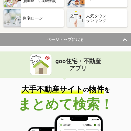
(補助金・助成金情報)
人気タウン
住宅ローン
ランキング
ページトップに戻る
goo住宅・不動産
アプリ
大手不動産サイト
物件
の
を
まとめて検索！