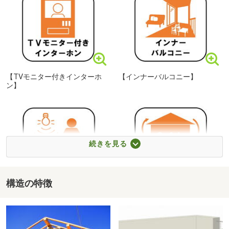
平日やお仕事前・後のご見学もお待ちしております♪
初めての住宅購入で、何から始めればいいか分からない！
そんなお客様に、経験豊富なスタッフがわかりやすく丁寧
にご案内致します！
【TVモニター付きインターホ
【インナーバルコニー】
お探しのご希望をお聞かせ下さい！
ン】
続きを見る
構造の特徴
【人感センサー付きライト】
【24時間換気システム】