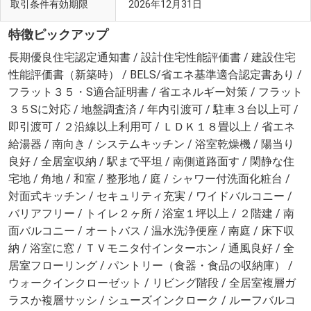
取引条件有効期限
2026年12月31日
特徴ピックアップ
長期優良住宅認定通知書 / 設計住宅性能評価書 / 建設住宅
性能評価書（新築時） / BELS/省エネ基準適合認定書あり /
フラット３５・S適合証明書 / 省エネルギー対策 / フラット
３５Sに対応 / 地盤調査済 / 年内引渡可 / 駐車３台以上可 /
即引渡可 / ２沿線以上利用可 / ＬＤＫ１８畳以上 / 省エネ
給湯器 / 南向き / システムキッチン / 浴室乾燥機 / 陽当り
良好 / 全居室収納 / 駅まで平坦 / 南側道路面す / 閑静な住
宅地 / 角地 / 和室 / 整形地 / 庭 / シャワー付洗面化粧台 /
対面式キッチン / セキュリティ充実 / ワイドバルコニー /
バリアフリー / トイレ２ヶ所 / 浴室１坪以上 / ２階建 / 南
面バルコニー / オートバス / 温水洗浄便座 / 南庭 / 床下収
納 / 浴室に窓 / ＴＶモニタ付インターホン / 通風良好 / 全
居室フローリング / パントリー（食器・食品の収納庫） /
ウォークインクローゼット / リビング階段 / 全居室複層ガ
ラスか複層サッシ / シューズインクローク / ルーフバルコ