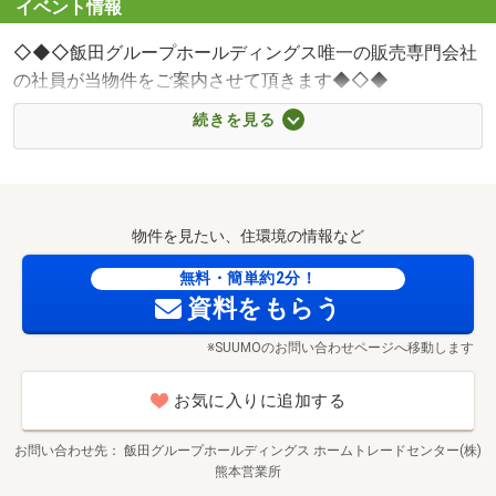
イベント情報
◇◆◇飯田グループホールディングス唯一の販売専門会社
の社員が当物件をご案内させて頂きます◆◇◆
続きを見る
▽貴重なお時間の中でご希望の情報をご提供します▽
物件を見たい、住環境の情報など
【 内容（所要時間） 】
無料・簡単約2分！
(1) さくっと見学コース （30分～）
資料をもらう
(2) じっくり見学コース （60分～）
※SUUMOのお問い合わせページへ移動します
(3) 納得見学コース （90分～）
(4) まずは住宅ローン相談 （20分～）
お気に入りに追加する
お問い合わせ先
飯田グループホールディングス ホームトレードセンター(株)
上記(1)～(4)の中でお好きな番号をお教え下さい！
熊本営業所
最寄り駅へのお迎えなど、ご要望に応じて送迎も可能でご