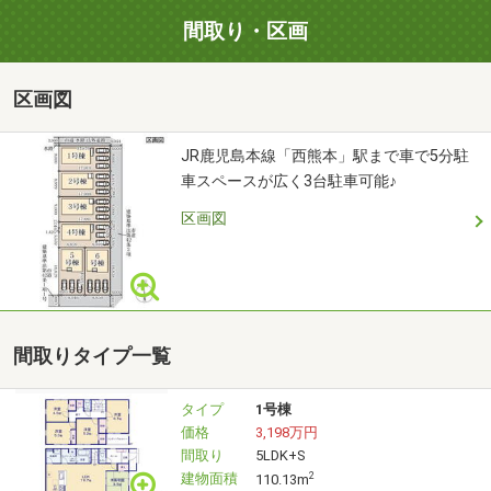
ざいます♪
間取り・区画
区画図
■現地見学のご予約について
鍵の手配が必要な場合がありますので、お早目にご連絡
JR鹿児島本線「西熊本」駅まで車で5分駐
をいただけるとご案内がスムーズです。
車スペースが広く3台駐車可能♪
当日はデジカメやスマホでの写真撮影ももちろん可能で
す。ご自宅でのご検討の際にお役立てください。
区画図
【資料請求(無料)】【電話で問い合わせ(無料)】から、お日
にち・時間帯のご指定が可能です！
【ネットで見学予約】の欄からご希望の日時で直接ご見学
間取りタイプ一覧
予約も可能です！
平日やお仕事前・後のご見学もお待ちしております♪
タイプ
1号棟
価格
3,198万円
間取り
5LDK+S
建物面積
2
110.13m