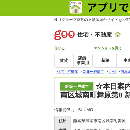
NTTグループ運営の不動産総合サイト goo
借りる
マンションを買う
店舗･
賃貸
新築
中
事業用
住宅・不動産
>
新築一戸建て
>
九州
>
熊本
☆本日案
新築一戸建て
南区城南町舞原第8 
情報提供元
SUUMO
住所
熊本県熊本市南区城南町舞原