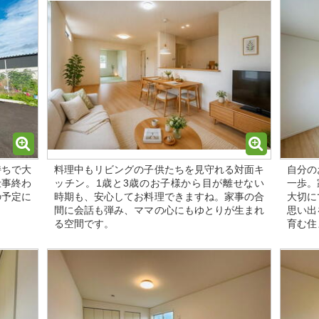
持ちで大
料理中もリビングの子供たちを見守れる対面キ
自分の
仕事終わ
ッチン。1歳と3歳のお子様から目が離せない
一歩。
の予定に
時期も、安心してお料理できますね。家事の合
大切に
間に会話も弾み、ママの心にもゆとりが生まれ
思い出
る空間です。
育む住