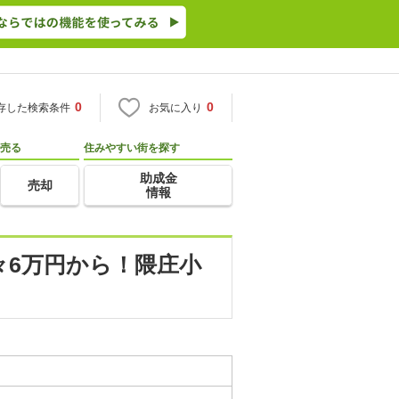
0
0
存した検索条件
お気に入り
売る
住みやすい街を探す
助成金
売却
情報
々6万円から！隈庄小