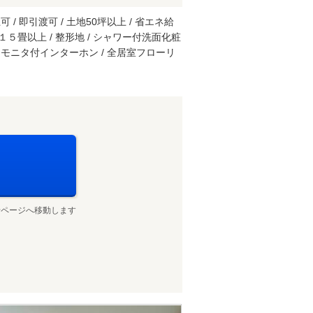
/ 即引渡可 / 土地50坪以上 / 省エネ給
ＤＫ１５畳以上 / 整形地 / シャワー付洗面化粧
/ ＴＶモニタ付インターホン / 全居室フローリ
せページへ移動します