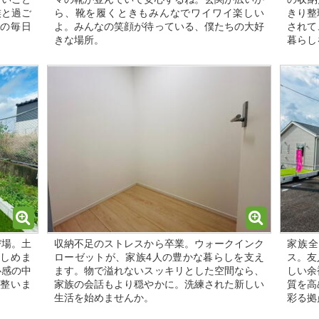
族と過ご
ら、靴を履くときもみんなでワイワイ楽しい
きり整
の毎日
よ。みんなの笑顔が待っている、僕たちの大好
されて
きな場所。
暮らし
び場。土
収納不足のストレスから卒業。ウォークインク
家族全
しめま
ローゼットが、家族4人の豊かな暮らしを支え
ス。友
心感の中
ます。物で溢れないスッキリとした空間なら、
しい余
整いま
家族の会話もより穏やかに。洗練された新しい
質を高
生活を始めませんか。
彩る拠