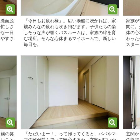
の洗面脱
「今日もお疲れ様」。広い湯船に浸かれば、家
家族が
の忙しさ
族みんなの疲れも吹き飛びます。子供たちの楽
間に。
かな一日
しそうな声が響くバスルームは、家族の絆を育
体の心
しやすさ
む場所。そんな心休まるマイホームで、新しい
わった
毎日を。
スター
家族の笑
「ただいまー！」って帰ってくると、パパやマ
玄関か
ないこと
マの靴が並んでいて安心するね。玄関が広いか
の収納