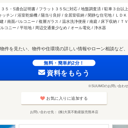
・S適合証明書 / フラット３５Sに対応 / 地盤調査済 / 駐車３台以上可 
キッチン / 浴室乾燥機 / 陽当り良好 / 全居室収納 / 閑静な住宅地 / Ｌ
階建 / 南面バルコニー / 複層ガラス / 温水洗浄便座 / 南庭 / 床下収納 
ルコニー / 平坦地 / 周辺交通量少なめ / オール電化 / 浄水器
物件を見たい、物件や住環境の詳しい情報やローン相談など、
無料・簡単約2分！
資料をもらう
※SUUMOのお問い合わ
お気に入りに追加する
お問い合わせ先
(株)大英不動産販売熊本店