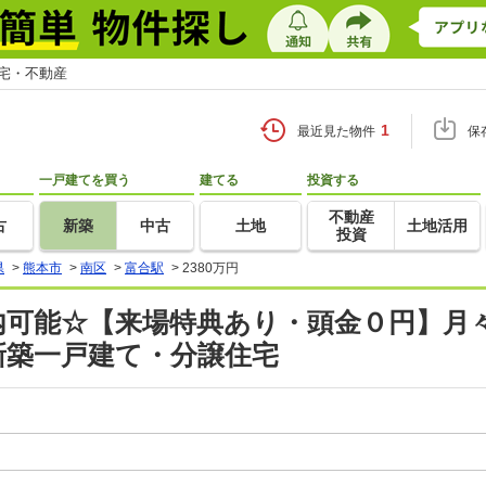
住宅・不動産
1
最近見た物件
保
一戸建てを買う
建てる
投資する
不動産
古
新築
中古
土地
土地活用
投資
県
>
熊本市
>
南区
>
富合駅
>
2380万円
内可能☆【来場特典あり・頭金０円】月
新築一戸建て・分譲住宅