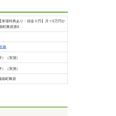
【来場特典あり・頭金０円】月々6万円か
南町舞原第8
区画
0坪）（実測）
7坪）（実測）
城南町舞原