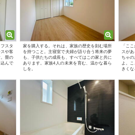
イフスタ
家を購入する。それは、家族の歴史を刻む場所
「ここ
ースや客
を持つこと。主寝室で夫婦が語り合う将来の夢
スがあ
す。畳の
も、子供たちの成長も、すべてはこの家と共に
ちゃの
み込んで
あります。家族4人の未来を育む、温かな暮ら
よ。こ
しを。
きくな