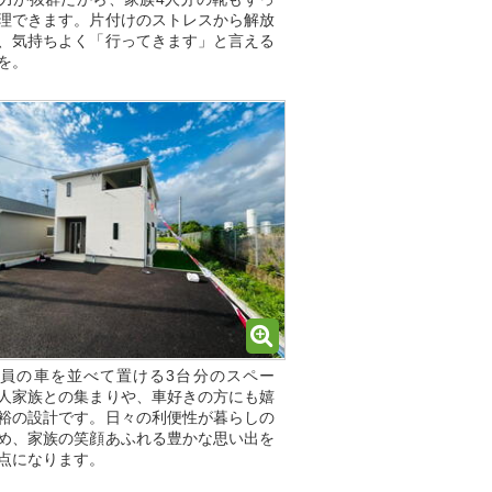
理できます。片付けのストレスから解放
、気持ちよく「行ってきます」と言える
を。
員の車を並べて置ける3台分のスペー
人家族との集まりや、車好きの方にも嬉
裕の設計です。日々の利便性が暮らしの
め、家族の笑顔あふれる豊かな思い出を
点になります。