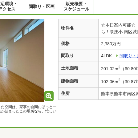
周辺環境・
販売概要・
間取り・区画
アクセス
スケジュール
☆本日案内可能☆
物件名
ら！隈庄小 南区城
価格
2,380万円
間取り
4LDK
間取り・
2
土地面積
201.02m
（60.8
2
建物面積
102.06m
（30.8
住所
熊本県熊本市南区
した空間は、家事の合間にほっと一
夫が詰まったこの場所なら、忙しい