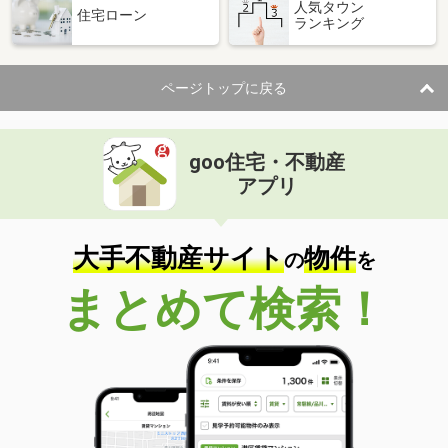
人気タウン
住宅ローン
ランキング
ページトップに戻る
goo住宅・不動産
アプリ
大手不動産サイト
物件
の
を
まとめて検索！