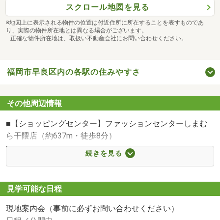
スクロール地図を見る
ご安心してご来店下さい。
※地図上に表示される物件の位置は付近住所に所在することを表すものであ
り、実際の物件所在地とは異なる場合がございます。
正確な物件所在地は、取扱い不動産会社にお問い合わせください。
福岡市早良区内の各駅の住みやすさ
その他周辺情報
■【ショッピングセンター】ファッションセンターしまむ
ら干隈店（約637m・徒歩8分）
■【ショッピングセンター】イオン野芥店（約899m・徒歩
続きを見る
12分）
■【スーパー】サニー星の原店（約570m・徒歩8分）
■【スーパー】マックスバリュエクスプレス干隈店（約
見学可能な日程
624m・徒歩8分）
現地案内会（事前に必ずお問い合わせください）
■【コンビニ】セブンイレブン福岡干隈5丁目店（約