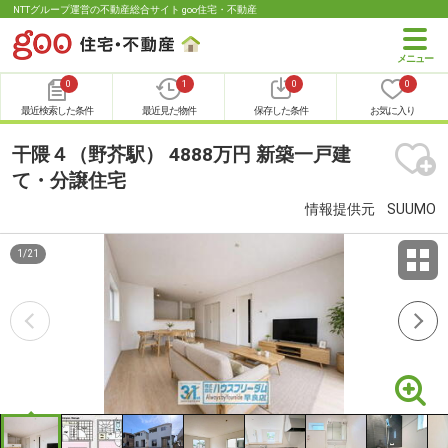
NTTグループ運営の不動産総合サイト goo住宅・不動産
0
1
0
0
最近検索した条件
最近見た物件
保存した条件
お気に入り
干隈４（野芥駅） 4888万円 新築一戸建
て・分譲住宅
情報提供元
SUUMO
1
/
21