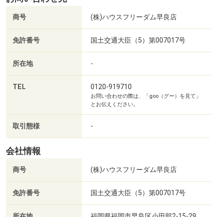
ご希望・ご要望がございましたら
ご遠慮なくお申し付けください。
商号
(株)ハウスフリーダム早良店
■価格や写真を随時更新■
免許番号
国土交通大臣（5）第007017号
気になる物件の価格変更や、建築中物件の経過も
わかって便利な「お気に入り追加」をご活用下さい。
所在地
-
■弊社独自サービス■
TEL
0120-919710
お問い合わせの際は、「goo（グー）を見て」
・ファイナンシャルプランナーに資金計画を無料相談。
とお伝えください。
・オプション工事を住宅ローンに組み込んで賢く買い物！
取引態様
-
■キッズスペース等完備■
お子様が退屈しないよう、DVD、おもちゃ、絵本、ぬり絵
会社情報
など
商号
(株)ハウスフリーダム早良店
キッズスペース、おむつ替え台・授乳室も完備しておりま
すので
免許番号
国土交通大臣（5）第007017号
ご安心してご来店下さい。
所在地
福岡県福岡市早良区小田部2-15-29