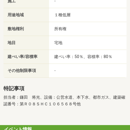
施工
-
用途地域
１種低層
敷地権利
所有権
地目
宅地
建ぺい率/容積率
建ペい率：50％、容積率：80％
その他制限事項
-
特記事項
担当者：鎌田 将光、設備：公営水道、本下水、都市ガス、建築確
認番号：第Ｒ０８ＳＨＣ１０６５６８号他
イベント情報