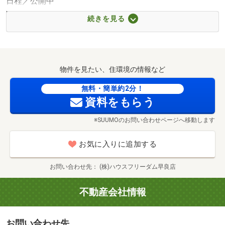
日程／公開中
323m・徒歩5分）
時間／10:00～18:00
■【コンビニ】生活彩家牟田病院店（約464m・徒歩6分）
続きを見る
■現地案内＆モデルハウス案内会開催中■
■【ドラッグストア】ドラッグセガミ干隈店（約643m・徒
ご自宅へのお出迎え・最寄駅等での待ち合わせ、
歩9分）
弊社へのご来店など、ご相談下さいませ。
■【ドラッグストア】ドラッグ新生堂早良飯倉店（約
また仕事の合間に見学したい等お客様のご都合に沿えるよ
1151m・徒歩15分）
物件を見たい、住環境の情報など
う
■【中学校】福岡市立原中学校（約1207m・徒歩16分）
豊富な見学会をご用意しています。
無料・簡単約2分！
■【小学校】福岡市立飯倉小学校（約524m・徒歩7分）
資料をもらう
■【幼稚園・保育園】淡水さわら幼稚園（約196m・徒歩3
～☆～☆～見学会の内容～☆～☆～
分）
※SUUMOのお問い合わせページへ移動します
弊社スタッフが福岡市内含め全物件をご案内します
■【幼稚園・保育園】星の原団地保育園（約297m・徒歩4
分）
お気に入りに追加する
①ご希望条件のご相談（約30分～）
■【病院】医療法人社団誠和会牟田病院（約518m・徒歩7
②資金計画・住宅ローンご相談（約30分～）
分）
お問い合わせ先
(株)ハウスフリーダム早良店
③初期検討のため物件見学のみしたい（約30分～）
■【病院】医療法人福西会福西会病院（約977m・徒歩13
④今が購入時期なのか把握したい（約60分～）
分）
不動産会社情報
⑤比較検討段階のためとことん見学したい（約120分～）
■【郵便局】福岡星の原団地郵便局（約406m・徒歩6分）
その他、見学後の営業は遠慮したい。など
■【郵便局】城南郵便局（約913m・徒歩12分）
お問い合わせ先