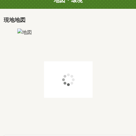
地図・環境
⑤比較検討段階のためとことん見学したい（約120分～）
その他、見学後の営業は遠慮したい。など
ご希望・ご要望がございましたら
現地地図
ご遠慮なくお申し付けください。
■価格や写真を随時更新■
気になる物件の価格変更や、建築中物件の経過も
わかって便利な「お気に入り追加」をご活用下さい。
■弊社独自サービス■
・ファイナンシャルプランナーに資金計画を無料相談。
・オプション工事を住宅ローンに組み込んで賢く買い物！
■キッズスペース等完備■
お子様が退屈しないよう、DVD、おもちゃ、絵本、ぬり絵
など
キッズスペース、おむつ替え台・授乳室も完備しておりま
すので