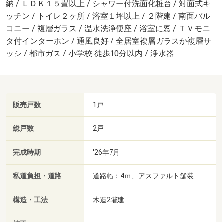
納 / ＬＤＫ１５畳以上 / シャワー付洗面化粧台 / 対面式キ
ッチン / トイレ２ヶ所 / 浴室１坪以上 / ２階建 / 南面バル
コニー / 複層ガラス / 温水洗浄便座 / 浴室に窓 / ＴＶモニ
タ付インターホン / 通風良好 / 全居室複層ガラスか複層サ
ッシ / 都市ガス / 小学校 徒歩10分以内 / 浄水器
販売戸数
1戸
総戸数
2戸
完成時期
'26年7月
私道負担・道路
道路幅：4ｍ、アスファルト舗装
構造・工法
木造2階建