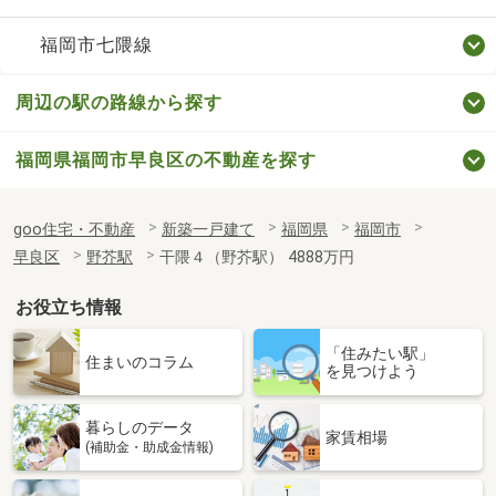
福岡市七隈線
周辺の駅の路線から探す
福岡県福岡市早良区の不動産を探す
goo住宅・不動産
新築一戸建て
福岡県
福岡市
早良区
野芥駅
干隈４（野芥駅） 4888万円
お役立ち情報
「住みたい駅」
住まいのコラム
を見つけよう
暮らしのデータ
家賃相場
(補助金・助成金情報)