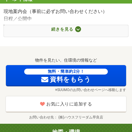
現地案内会（事前に必ずお問い合わせください）
日程／公開中
時間／10:00～18:00
続きを見る
■現地案内＆モデルハウス案内会開催中■
ご自宅へのお出迎え・最寄駅等での待ち合わせ、
弊社へのご来店など、ご相談下さいませ。
また仕事の合間に見学したい等お客様のご都合に沿えるよ
物件を見たい、住環境の情報など
う
豊富な見学会をご用意しています。
無料・簡単約2分！
資料をもらう
～☆～☆～見学会の内容～☆～☆～
※SUUMOのお問い合わせページへ移動します
弊社スタッフが福岡市内含め全物件をご案内します
お気に入りに追加する
①ご希望条件のご相談（約30分～）
②資金計画・住宅ローンご相談（約30分～）
お問い合わせ先
(株)ハウスフリーダム早良店
③初期検討のため物件見学のみしたい（約30分～）
④今が購入時期なのか把握したい（約60分～）