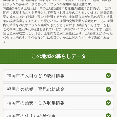
※建築条件土地の情報内に掲載されている、建物プラン例は、土地購入者の設
計プランの参考の一例であって、プランの採用可否は任意です。
※建築条件付き土地とは、その土地に建築する建物の建築請負契約が、一定期
間内に成立することを条件として売買される土地のことをいいます。建築請負
契約成立に向けて設計プランを協議するため、土地購入者が自己の希望する建
物の設計協議をするために必要な相当の期間の交渉期間が設定され、その期間
内で希望を満たすプランが実現できたかどうかにより結論を出します。なお、
この期間は概ね3ヶ月程度とされています。納得のいくプランが出来ず、建築
請負契約が成立しない場合、土地売買契約は白紙に戻り、土地契約にかかった
代金（土地代金、手付金など）は名目のいかんに関わらず、全て返却されま
す。
この地域の暮らしデータ
福岡市の人口などの統計情報
福岡市の結婚・育児の助成金
福岡市の治安・ごみ収集情報
福岡市の住まいの給付金