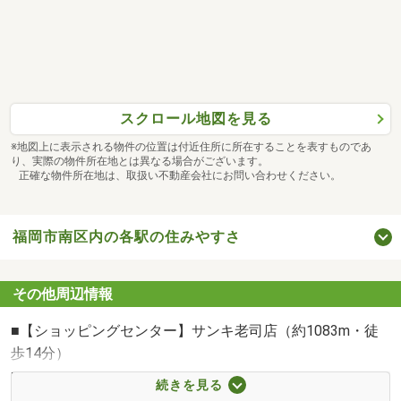
私共は、お客様の現状に合わせたご提案をさせて頂きます♪
資金計画についても毎月のローンお支払のみではなく「税
金」「住宅ローン控除」「火災保険」と生涯にわたるお支
払全てをご紹介！
スクロール地図を見る
→先を見据えた人生設計を提案します♪
※地図上に表示される物件の位置は付近住所に所在することを表すものであ
り、実際の物件所在地とは異なる場合がございます。
生涯の住宅に関わる費用を把握して初めて、お客様の本当
正確な物件所在地は、取扱い不動産会社にお問い合わせください。
の「物件価格の上限」が見えてきます！
「無理のない資金計画」「有利な銀行」「豊富な物件情
報」をご提供し、最適なお住まい探しをお手伝いさせて頂
福岡市南区内の各駅の住みやすさ
きます♪
その他周辺情報
「ヤマダ不動産」では、各提携会社と連携し常に新しい情
報や未公開情報を豊富に準備しています！
■【ショッピングセンター】サンキ老司店（約1083m・徒
歩14分）
☆物件の価格や写真を随時更新しています☆
■【スーパー】マックスバリュエクスプレス老司店（約
続きを見る
気になる物件の価格変更や、物件の経過もわかる便利な
1057m・徒歩14分）