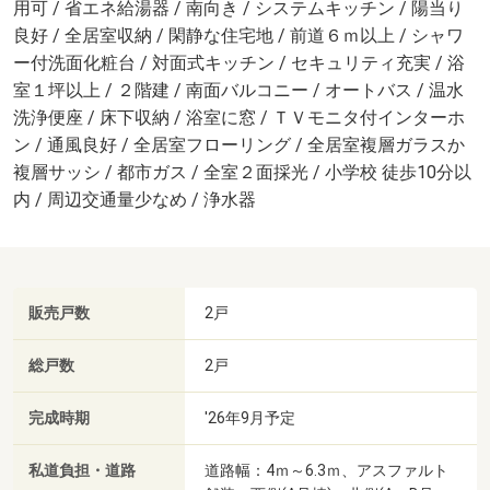
用可 / 省エネ給湯器 / 南向き / システムキッチン / 陽当り
良好 / 全居室収納 / 閑静な住宅地 / 前道６ｍ以上 / シャワ
ー付洗面化粧台 / 対面式キッチン / セキュリティ充実 / 浴
室１坪以上 / ２階建 / 南面バルコニー / オートバス / 温水
洗浄便座 / 床下収納 / 浴室に窓 / ＴＶモニタ付インターホ
ン / 通風良好 / 全居室フローリング / 全居室複層ガラスか
複層サッシ / 都市ガス / 全室２面採光 / 小学校 徒歩10分以
内 / 周辺交通量少なめ / 浄水器
販売戸数
2戸
総戸数
2戸
完成時期
'26年9月予定
私道負担・道路
道路幅：4ｍ～6.3ｍ、アスファルト