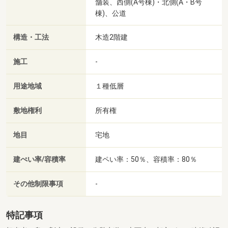
舗装、西側(A号棟)・北側(A・B号
棟)、公道
構造・工法
木造2階建
施工
-
用途地域
１種低層
敷地権利
所有権
地目
宅地
建ぺい率/容積率
建ペい率：50％、容積率：80％
その他制限事項
-
特記事項