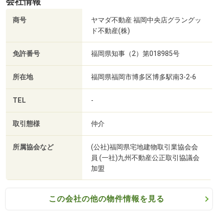
会社情報
金」「住宅ローン控除」「火災保険」と生涯にわたるお支
商号
ヤマダ不動産 福岡中央店グラングッ
払全てをご紹介！
ド不動産(株)
→先を見据えた人生設計を提案します♪
免許番号
福岡県知事（2）第018985号
生涯の住宅に関わる費用を把握して初めて、お客様の本当
の「物件価格の上限」が見えてきます！
所在地
福岡県福岡市博多区博多駅南3-2-6
「無理のない資金計画」「有利な銀行」「豊富な物件情
報」をご提供し、最適なお住まい探しをお手伝いさせて頂
TEL
-
きます♪
取引態様
仲介
「ヤマダ不動産」では、各提携会社と連携し常に新しい情
報や未公開情報を豊富に準備しています！
所属協会など
(公社)福岡県宅地建物取引業協会会
員 (一社)九州不動産公正取引協議会
加盟
☆物件の価格や写真を随時更新しています☆
気になる物件の価格変更や、物件の経過もわかる便利な
「お気に入り追加」を是非ご活用下さい♪
この会社の他の物件情報を見る