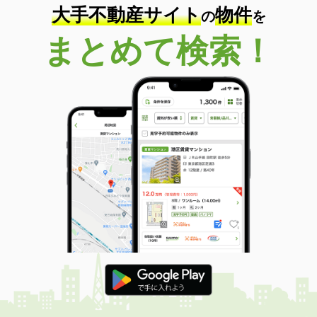
大手不動産サイト
物件
の
を
まとめて検索！