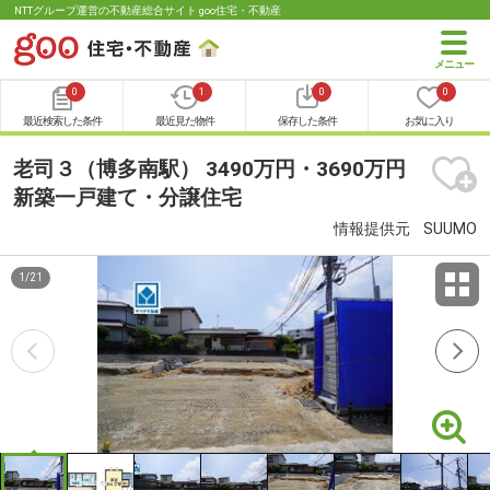
NTTグループ運営の不動産総合サイト goo住宅・不動産
0
1
0
0
最近検索した条件
最近見た物件
保存した条件
お気に入り
老司３（博多南駅） 3490万円・3690万円
新築一戸建て・分譲住宅
情報提供元
SUUMO
1
/
21