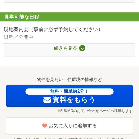
「お気に入り追加」を是非ご活用下さい♪
■【スーパー】ダイキョーバリュー野多目店（約1102m・
徒歩14分）
見学可能な日程
■【スーパー】マルショク鶴田店（約1175m・徒歩15分）
現地案内会（事前に必ず予約してください）
■【コンビニ】セブンイレブン福岡老司3丁目店（約
日程／公開中
183m・徒歩3分）
時間／10:00～19:00
■【コンビニ】ファミリーマート福岡屋形原三丁目店（約
続きを見る
○●○●ご成約の方には●○●○
710m・徒歩9分）
新居に欠かせない家電が通常よりお得に買える「ヤマダデ
■【ドラッグストア】ドラッグイレブン老司店（約
ンキ特別優待割引券」を進呈中！
1108m・徒歩14分）
ヤマダ不動産だから出来るヤマダデンキと連携したご提案
■【ホームセンター】ホームプラザナフコ那珂川店（約
物件を見たい、住環境の情報など
で、トータルコストが大幅ダウン！！
1364m・徒歩18分）
無料・簡単約2分！
■【中学校】福岡市立老司中学校（約230m・徒歩3分）
資料をもらう
○●○●ご見学希望の方●○●○
■【小学校】福岡市立老司小学校（約600m・徒歩8分）
おおよその所要時間 ※お客様のご希望に沿ったお時間で
■【幼稚園・保育園】しあわせの星保育園（約565m・徒歩
※SUUMOのお問い合わせページへ移動します
調整いたします
8分）
◇現地・物件見学（30分～）
■【幼稚園・保育園】南福岡幼稚園（約797m・徒歩10分）
お気に入りに追加する
◇マイホーム計画についてご希望条件のヒアリング（20分
■【幼稚園・保育園】ほほえみ保育園（約1464m・徒歩19
～）
分）