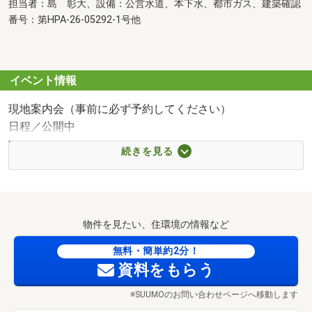
担当者：島 彰大、設備：公営水道、本下水、都市ガス、建築確認
番号：第HPA-26-05292-1号他
イベント情報
現地案内会（事前に必ず予約してください）
日程／公開中
時間／10:00～19:00
続きを見る
○●○●ご成約の方には●○●○
新居に欠かせない家電が通常よりお得に買える「ヤマダデ
ンキ特別優待割引券」を進呈中！
ヤマダ不動産だから出来るヤマダデンキと連携したご提案
物件を見たい、住環境の情報など
で、トータルコストが大幅ダウン！！
無料・簡単約2分！
○●○●ご見学希望の方●○●○
資料をもらう
おおよその所要時間 ※お客様のご希望に沿ったお時間で
※SUUMOのお問い合わせページへ移動します
調整いたします