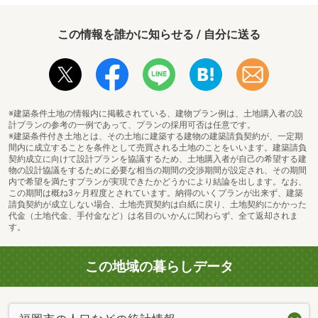
この情報を誰かに知らせる / 自分に送る
※建築条件土地の情報内に掲載されている、建物プラン例は、土地購入者の設
計プランの参考の一例であって、プランの採用可否は任意です。
※建築条件付き土地とは、その土地に建築する建物の建築請負契約が、一定期
間内に成立することを条件として売買される土地のことをいいます。建築請負
契約成立に向けて設計プランを協議するため、土地購入者が自己の希望する建
物の設計協議をするために必要な相当の期間の交渉期間が設定され、その期間
内で希望を満たすプランが実現できたかどうかにより結論を出します。なお、
この期間は概ね3ヶ月程度とされています。納得のいくプランが出来ず、建築
請負契約が成立しない場合、土地売買契約は白紙に戻り、土地契約にかかった
代金（土地代金、手付金など）は名目のいかんに関わらず、全て返却されま
す。
この地域の暮らしデータ