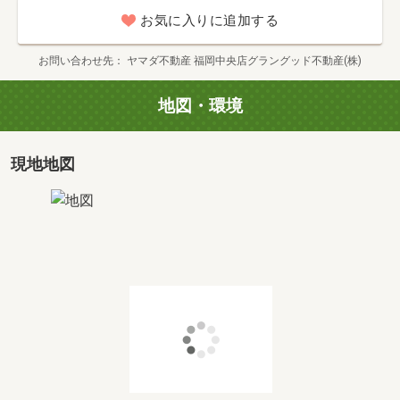
◇現地・物件見学（30分～）
お気に入りに追加する
◇マイホーム計画についてご希望条件のヒアリング（20分
～）
お問い合わせ先
ヤマダ不動産 福岡中央店グラングッド不動産(株)
◇建物の構造や保証に関するご説明（10分～）
◇住宅ローン、資金計画、税金、金利などお金に関するご
地図・環境
相談（10分～）
ご案内の際はご指定場所での待ち合わせ、お迎えも可能と
なっています！
現地地図
当日のご内覧もご相談下さい♪
☆ご購入相談で来店後、Google口コミ投稿で2000円分の
QUOカードプレゼント☆
（※一世帯2回まで）
また...
「賃貸」と「購入」でお悩みの方！！
「注文住宅」「建売」「中古」「マンション」など、どれ
を選ぶべきか迷われてる方！！