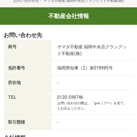
お問い合わせ先
ヤマダ不動産 福岡中央店グラングッド不動産(株)
◇建物の構造や保証に関するご説明（10分～）
■【病院】特定医療法人社団相和会中村病院（約441m・徒
◇住宅ローン、資金計画、税金、金利などお金に関するご
歩6分）
不動産会社情報
相談（10分～）
■【郵便局】筑紫郵便局（約498m・徒歩7分）
ご案内の際はご指定場所での待ち合わせ、お迎えも可能と
■【銀行】西日本シティ銀行老司支店（約879m・徒歩11
お問い合わせ先
なっています！
分）
当日のご内覧もご相談下さい♪
■【公園】野多目中央公園（約1159m・徒歩15分）
商号
ヤマダ不動産 福岡中央店グラングッ
ド不動産(株)
☆ご購入相談で来店後、Google口コミ投稿で2000円分の
QUOカードプレゼント☆
免許番号
福岡県知事（2）第018985号
（※一世帯2回まで）
所在地
-
また...
TEL
0120-598746
「賃貸」と「購入」でお悩みの方！！
お問い合わせの際は、「goo（グー）を見て」
「注文住宅」「建売」「中古」「マンション」など、どれ
とお伝えください。
を選ぶべきか迷われてる方！！
私共は、お客様の現状に合わせたご提案をさせて頂きます♪
取引態様
-
資金計画についても毎月のローンお支払のみではなく「税