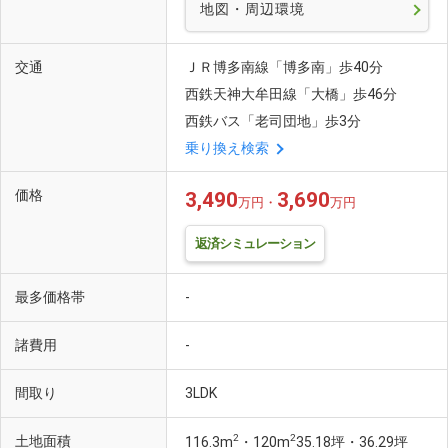
地図・周辺環境
交通
ＪＲ博多南線「博多南」歩40分
西鉄天神大牟田線「大橋」歩46分
西鉄バス「老司団地」歩3分
乗り換え検索
価格
3,490
3,690
万円・
万円
返済シミュレーション
最多価格帯
-
諸費用
-
間取り
3LDK
2
2
土地面積
116.3m
・120m
35.18坪・36.29坪