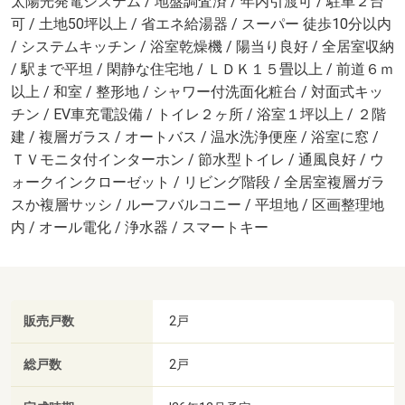
太陽光発電システム / 地盤調査済 / 年内引渡可 / 駐車２台
可 / 土地50坪以上 / 省エネ給湯器 / スーパー 徒歩10分以内
/ システムキッチン / 浴室乾燥機 / 陽当り良好 / 全居室収納
/ 駅まで平坦 / 閑静な住宅地 / ＬＤＫ１５畳以上 / 前道６ｍ
以上 / 和室 / 整形地 / シャワー付洗面化粧台 / 対面式キッ
チン / EV車充電設備 / トイレ２ヶ所 / 浴室１坪以上 / ２階
建 / 複層ガラス / オートバス / 温水洗浄便座 / 浴室に窓 /
ＴＶモニタ付インターホン / 節水型トイレ / 通風良好 / ウ
ォークインクローゼット / リビング階段 / 全居室複層ガラ
スか複層サッシ / ルーフバルコニー / 平坦地 / 区画整理地
内 / オール電化 / 浄水器 / スマートキー
販売戸数
2戸
総戸数
2戸