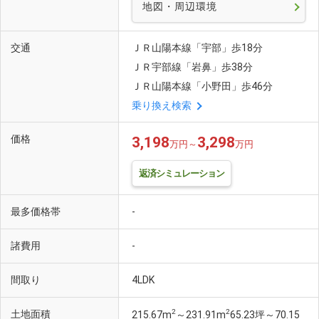
地図・周辺環境
交通
ＪＲ山陽本線「宇部」歩18分
ＪＲ宇部線「岩鼻」歩38分
ＪＲ山陽本線「小野田」歩46分
乗り換え検索
価格
3,198
3,298
万円～
万円
返済シミュレーション
最多価格帯
-
諸費用
-
間取り
4LDK
2
2
土地面積
215.67m
～231.91m
65.23坪～70.15