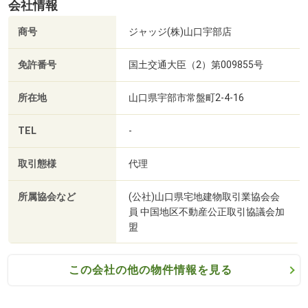
会社情報
説明
商号
ジャッジ(株)山口宇部店
物件の雰囲気だけはなく、それぞれのメリットデメリット
をお伝えします。
免許番号
国土交通大臣（2）第009855号
物件にはそれぞれデメリットがございます。
所在地
山口県宇部市常盤町2-4-16
3）中古物件、新築物件、マンション、賃貸、それぞれど
れがいいの？
TEL
-
気になる数件の物件をまとめてご見学♪
間取り、設備に加え、周辺環境ももちろんご案内いたしま
取引態様
代理
す。
特定のものをご案内するのではなく、【不動産総合窓口】
所属協会など
(公社)山口県宅地建物取引業協会会
としてご対応させていただきます。
員 中国地区不動産公正取引協議会加
一方的なご提案をされた方は、是非弊社と比較してみてく
盟
ださい♪
この会社の他の物件情報を見る