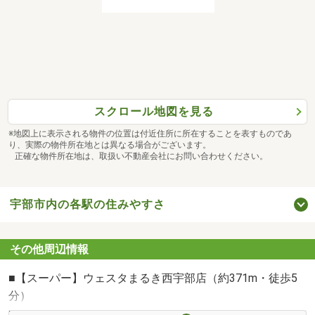
はずです♪
2）ネットに載っている物件のメリット、デメリットのご
説明
物件の雰囲気だけはなく、それぞれのメリットデメリット
をお伝えします。
スクロール地図を見る
物件にはそれぞれデメリットがございます。
※地図上に表示される物件の位置は付近住所に所在することを表すものであ
り、実際の物件所在地とは異なる場合がございます。
3）中古物件、新築物件、マンション、賃貸、それぞれど
正確な物件所在地は、取扱い不動産会社にお問い合わせください。
れがいいの？
気になる数件の物件をまとめてご見学♪
間取り、設備に加え、周辺環境ももちろんご案内いたしま
宇部市内の各駅の住みやすさ
す。
特定のものをご案内するのではなく、【不動産総合窓口】
その他周辺情報
としてご対応させていただきます。
一方的なご提案をされた方は、是非弊社と比較してみてく
■【スーパー】ウェスタまるき西宇部店（約371m・徒歩5
ださい♪
分）
■【スーパー】アルク西宇部店（約349m・徒歩5分）