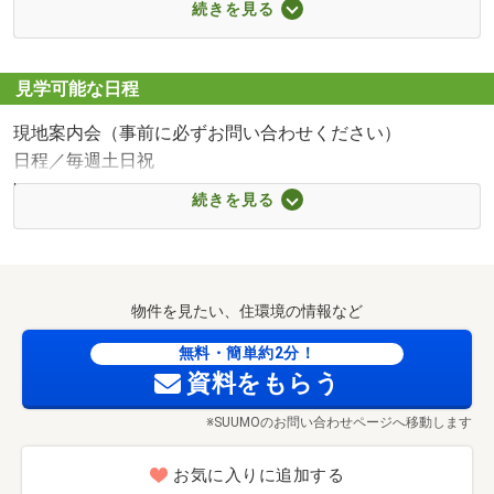
続きを見る
■【コンビニ】セブンイレブン宇部厚南中央店（約905m・
徒歩12分）
■【ドラッグストア】ディスカウントドラッグコスモス厚
見学可能な日程
南北店（約427m・徒歩6分）
現地案内会（事前に必ずお問い合わせください）
■【中学校】宇部市立厚南中学校（約1218m・徒歩16分）
日程／毎週土日祝
■【小学校】宇部市立厚南小学校（約1509m・徒歩19分）
時間／10:00～17:00
■【幼稚園・保育園】厚南保育園（約590m・徒歩8分）
続きを見る
平日・時間外も対応しております。お気軽にお問い合わせ
■【郵便局】宇部駅前郵便局（約522m・徒歩7分）
ください。
他社との見積り比較も大歓迎！
物件を見たい、住環境の情報など
【他店より必ず差をつけます！】
無料・簡単約2分！
資料をもらう
住宅ローン内定率９０％越え！！
※SUUMOのお問い合わせページへ移動します
◇収入が２００万円台の方
◇勤続年数が１年未満の方
お気に入りに追加する
◇既存のローンがある方(カーローン、フリーローン、その