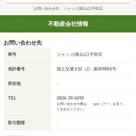
他)
お問い合わせ先
ジャッジ(株)山口宇部店
◇その他住宅ローンの融資方法にご希望がある方でもOK
不動産会社情報
平日のお仕事帰りの30分や遅いお時間でも、お気軽にご連
絡くださいませ☆当社でご購入頂く場合のメリットや、お
お問い合わせ先
支払いのシミュレーション、明快な諸費用等を含めた資金
計画など、ご提案させて頂いております。
商号
ジャッジ(株)山口宇部店
◆お客様のご希望に合わせたご案内◆
免許番号
国土交通大臣（2）第009855号
1）資金計画、住宅ローン相談
所在地
-
ジャッジならではの資金計画をお伝えします。
借入がある方でもOK！年収が200万円台でもOK！
TEL
0836-39-6090
お問い合わせの際は、「goo（グー）を見て」
女性でもOK！パートさんでもOK！
とお伝えください。
他社で断られた方は一度お問合せ下さい♪理由が明確になる
はずです♪
取引態様
-
2）ネットに載っている物件のメリット、デメリットのご