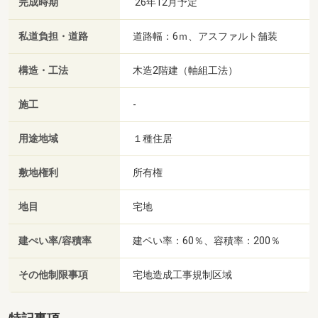
完成時期
'26年12月予定
私道負担・道路
道路幅：6ｍ、アスファルト舗装
構造・工法
木造2階建（軸組工法）
施工
-
用途地域
１種住居
敷地権利
所有権
地目
宅地
建ぺい率/容積率
建ペい率：60％、容積率：200％
その他制限事項
宅地造成工事規制区域