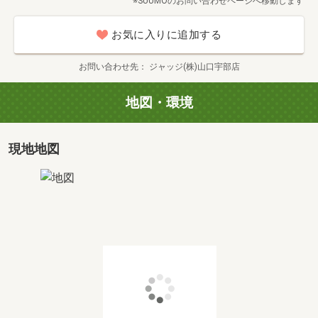
※SUUMOのお問い合わせページへ移動します
◇収入が２００万円台の方
◇勤続年数が１年未満の方
お気に入りに追加する
◇既存のローンがある方(カーローン、フリーローン、その
他)
お問い合わせ先
ジャッジ(株)山口宇部店
◇その他住宅ローンの融資方法にご希望がある方でもOK
地図・環境
平日のお仕事帰りの30分や遅いお時間でも、お気軽にご連
絡くださいませ☆当社でご購入頂く場合のメリットや、お
支払いのシミュレーション、明快な諸費用等を含めた資金
現地地図
計画など、ご提案させて頂いております。
◆お客様のご希望に合わせたご案内◆
1）資金計画、住宅ローン相談
ジャッジならではの資金計画をお伝えします。
借入がある方でもOK！年収が200万円台でもOK！
女性でもOK！パートさんでもOK！
他社で断られた方は一度お問合せ下さい♪理由が明確になる