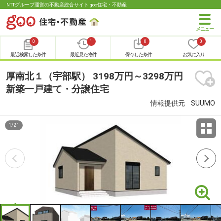
NTTグループ運営の不動産総合サイト goo住宅・不動産
0
1
0
0
最近検索した条件
最近見た物件
保存した条件
お気に入り
厚南北１（宇部駅） 3198万円～3298万円
新築一戸建て・分譲住宅
情報提供元
SUUMO
1
/
21