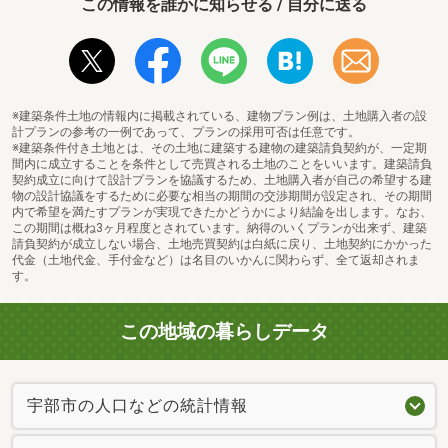
この情報を誰かに知らせる / 自分に送る
※建築条件土地の情報内に掲載されている、建物プラン例は、土地購入者の設
計プランの参考の一例であって、プランの採用可否は任意です。
※建築条件付き土地とは、その土地に建築する建物の建築請負契約が、一定期
間内に成立することを条件として売買される土地のことをいいます。建築請負
契約成立に向けて設計プランを協議するため、土地購入者が自己の希望する建
物の設計協議をするために必要な相当の期間の交渉期間が設定され、その期間
内で希望を満たすプランが実現できたかどうかにより結論を出します。なお、
この期間は概ね3ヶ月程度とされています。納得のいくプランが出来ず、建築
請負契約が成立しない場合、土地売買契約は白紙に戻り、土地契約にかかった
代金（土地代金、手付金など）は名目のいかんに関わらず、全て返却されま
す。
この地域の暮らしデータ
宇部市の人口などの統計情報