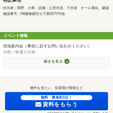
特記事項
担当者：岡野 大希、設備：公営水道、下水道 オール電化、建築
確認番号：R8建確建住セ下第0073号他
イベント情報
現地案内会（事前に必ずお問い合わせください）
日程／毎週土日祝
時間／10:00～17:00
続きを見る
平日・時間外も対応しております。お気軽にお問い合わせ
ください。
他社との見積り比較も大歓迎！
物件を見たい、住環境の情報など
【他店より必ず差をつけます！】
無料・簡単約2分！
資料をもらう
住宅ローン内定率９０％越え！！