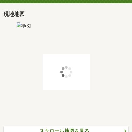
構工事など、自己資金が必要なものも住宅ローンに組み込
みＯＫ！
現地地図
さらに引っ越し費用などもまとめられ、手元資金の負担を
軽減。
最適なローンプランをご提案し、新生活をスムーズにスタ
ートできるようサポートします。
◆◇◆ワンストップ対応のオプション工事◆◇◆
住宅を購入しても「設備を追加したい」「ここをリフォー
ムしたい」ということはよくあります。
当社はリフォーム・リノベーションも手掛ける不動産のプ
ロ！
オプション工事もワンストップ対応で、理想の住まいに仕
上げます。
◆◇◆アットホームなスタッフが親身に対応◆◇◆
「家を買うのは初めてで不安…」そんな方も安心♪
スクロール地図を見る
経験豊富なスタッフが丁寧にサポートしますので、何でも