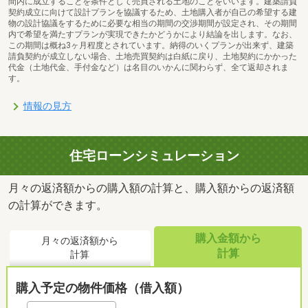
間内に成立することを条件として売買される土地のことをいいます。建築請負
契約成立に向けて設計プランを協議するため、土地購入者が自己の希望する建
物の設計協議をするために必要な相当の期間の交渉期間が設定され、その期間
内で希望を満たすプランが実現できたかどうかにより結論を出します。なお、
この期間は概ね3ヶ月程度とされています。納得のいくプランが出来ず、建築
請負契約が成立しない場合、土地売買契約は白紙に戻り、土地契約にかかった
代金（土地代金、手付金など）は名目のいかんに関わらず、全て返却されま
す。
情報の見方
住宅ローンシミュレーション
月々の返済額からの購入額の計算と、購入額からの返済額
の計算ができます。
購入金額から
月々の返済額から
計算
計算
購入予定の物件価格（借入額）