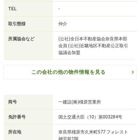
◆◇◆無料の住宅ローン事前審査で安心！◆◇◆
■【銀行】奈良信用金庫龍田川支店（約1391m・徒歩18
TEL
-
「気に入った物件があったのに、ローン審査に通らなかっ
分）
た…」そんな事態を防ぐため、無料の住宅ローン事前審査
■【公園】大和川第1緑地（目安）（約2180m・徒歩28分）
取引態様
仲介
がオススメ！
■【公園】大和川ふれあい広場（約2035m・徒歩26分）
審査は簡単、最短1日で結果が出ます。提携金融機関との
所属協会など
(公社)全日本不動産協会奈良県本部
交渉で、審査通過の可能性もＵＰ！
会員 (公社)近畿地区不動産公正取引
協議会加盟
まずはお気軽にお問い合わせください♪
この会社の他の物件情報を見る
エフエムホームが夢のマイホーム実現を全力でサポートい
たします！
商号
一建設(株)橿原営業所
▼▼『見学予約』『資料請求』『お電話』随時受付中▼▼
免許番号
国土交通大臣（10）第003284号
所在地
奈良県橿原市久米町577 フォレスト
神宮前1階