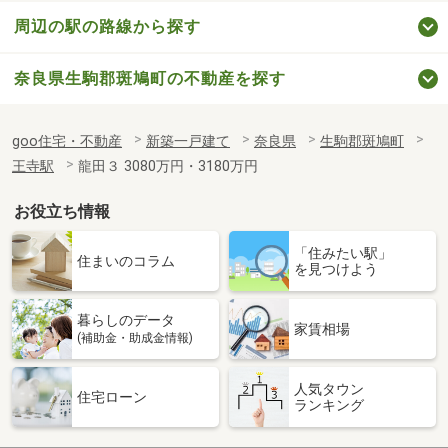
周辺の駅の路線から探す
奈良県生駒郡斑鳩町の不動産を探す
goo住宅・不動産
新築一戸建て
奈良県
生駒郡斑鳩町
王寺駅
龍田３ 3080万円・3180万円
お役立ち情報
「住みたい駅」
住まいのコラム
を見つけよう
暮らしのデータ
家賃相場
(補助金・助成金情報)
人気タウン
住宅ローン
ランキング