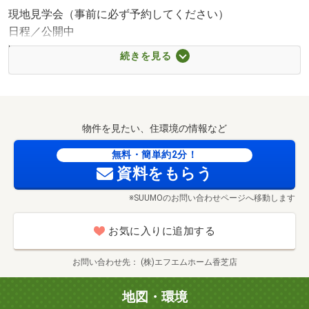
現地見学会（事前に必ず予約してください）
日程／公開中
時間／9:00～18:00
続きを見る
▼▼『見学予約』『資料請求』『お電話』随時受付中▼▼
物件を見たい、住環境の情報など
◆◇◆地域密着で安心のサービス！◆◇◆
エフエムホームは、奈良・香芝・橿原・高槻・枚方・守
無料・簡単約2分！
口・南大阪・尼崎・神戸明石の9店舗で、理想の住まい探
資料をもらう
しをサポート！
※SUUMOのお問い合わせページへ移動します
「不動産購入は大きな決断だからこそ、信頼できる会社に
任せたい」
お気に入りに追加する
そんなお客様の想いに寄り添い、親身で丁寧な対応を心掛
けています。
お問い合わせ先
(株)エフエムホーム香芝店
◆◇◆家具・家電も住宅ローンに組み込み可能◆◇◆
地図・環境
エアコン・カーテン・照明・家具・家電・カーポート・外