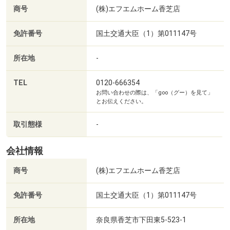
さらに引っ越し費用などもまとめられ、手元資金の負担を
882m・徒歩12分）
商号
(株)エフエムホーム香芝店
軽減。
■【ドラッグストア】ドラッグセガミコープ竜田川店（約
最適なローンプランをご提案し、新生活をスムーズにスタ
1459m・徒歩19分）
免許番号
国土交通大臣（1）第011147号
ートできるようサポートします。
■【ホームセンター】ジョーシン斑鳩店（約830m・徒歩11
分）
所在地
-
◆◇◆ワンストップ対応のオプション工事◆◇◆
■【ホームセンター】コメリパワー平群店（約2340m・徒
住宅を購入しても「設備を追加したい」「ここをリフォー
歩30分）
TEL
0120-666354
お問い合わせの際は、「goo（グー）を見て」
ムしたい」ということはよくあります。
■【ホームセンター】エディオン王寺駅前店（約2102m・
とお伝えください。
当社はリフォーム・リノベーションも手掛ける不動産のプ
徒歩27分）
ロ！
■【病院】地方独立行政法人奈良県立病院機構奈良県西和
取引態様
-
オプション工事もワンストップ対応で、理想の住まいに仕
医療センター（約1453m・徒歩19分）
上げます。
■【郵便局】竜田郵便局（約783m・徒歩10分）
会社情報
■【郵便局】イオンいかるが内簡易郵便局（約955m・徒歩
商号
(株)エフエムホーム香芝店
◆◇◆アットホームなスタッフが親身に対応◆◇◆
12分）
「家を買うのは初めてで不安…」そんな方も安心♪
■【郵便局】斑鳩興留郵便局（約1941m・徒歩25分）
免許番号
国土交通大臣（1）第011147号
経験豊富なスタッフが丁寧にサポートしますので、何でも
■【役所】斑鳩町役場（約1185m・徒歩15分）
ご相談ください！
■【銀行】JAならけん斑鳩支店（約826m・徒歩11分）
所在地
奈良県香芝市下田東5-523-1
■【銀行】南都銀行法隆寺支店（約1062m・徒歩14分）