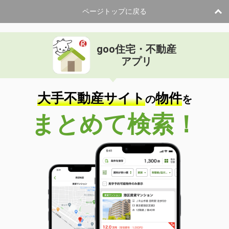
ページトップに戻る
goo住宅・不動産
アプリ
大手不動産サイト
物件
の
を
まとめて検索！