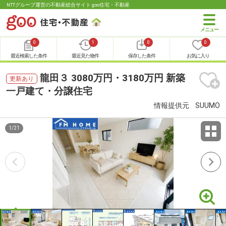
NTTグループ運営の不動産総合サイト goo住宅・不動産
0
1
0
0
最近検索した条件
最近見た物件
保存した条件
お気に入り
龍田３ 3080万円・3180万円 新築
更新あり
一戸建て・分譲住宅
情報提供元
SUUMO
1
/
21