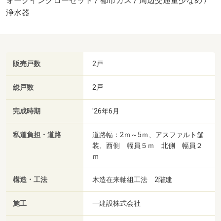
ォークインクローゼット / 都市ガス / 周辺交通量少なめ /
浄水器
販売戸数
2戸
総戸数
2戸
完成時期
'26年6月
私道負担・道路
道路幅：2ｍ～5ｍ、アスファルト舗
装、西側 幅員５ｍ 北側 幅員２
ｍ
構造・工法
木造在来軸組工法 2階建
施工
一建設株式会社