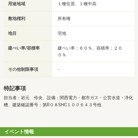
用途地域
１種住居、１種中高
敷地権利
所有権
地目
宅地
建ぺい率/容積率
建ペい率：６０％、容積率：２０
０％
その他制限事項
-
特記事項
担当者：岩元 伶央、設備：関西電力・都市ガス・公営水道・浄化
槽、建築確認番号：第R０８SHC１００６４３号他
イベント情報