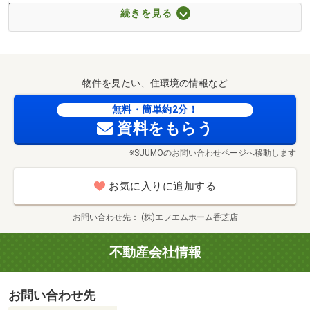
時間／9:00～18:00
ら平群店（約1483m・徒歩19分）
続きを見る
■【ショッピングセンター】りーべる王寺（約2095m・徒
▼▼『見学予約』『資料請求』『お電話』随時受付中▼▼
歩27分）
■【ショッピングセンター】ハニーズリーベル王寺店（約
2102m・徒歩27分）
物件を見たい、住環境の情報など
◆◇◆地域密着で安心のサービス！◆◇◆
■【スーパー】イオンいかるが店（約945m・徒歩12分）
エフエムホームは、奈良・香芝・橿原・高槻・枚方・守
無料・簡単約2分！
■【スーパー】コープたつたがわ（約1463m・徒歩19分）
資料をもらう
口・南大阪・尼崎・神戸明石の9店舗で、理想の住まい探
■【スーパー】業務スーパー平群椿井店（約1655m・徒歩
しをサポート！
21分）
※SUUMOのお問い合わせページへ移動します
「不動産購入は大きな決断だからこそ、信頼できる会社に
■【コンビニ】セブンイレブン斑鳩町龍田店（約848m・徒
任せたい」
歩11分）
お気に入りに追加する
そんなお客様の想いに寄り添い、親身で丁寧な対応を心掛
■【コンビニ】ローソン斑鳩小吉田二丁目店（約1277m・
けています。
徒歩16分）
お問い合わせ先
(株)エフエムホーム香芝店
■【コンビニ】ローソン斑鳩龍田西八丁目店（約1208m・
◆◇◆家具・家電も住宅ローンに組み込み可能◆◇◆
徒歩16分）
不動産会社情報
エアコン・カーテン・照明・家具・家電・カーポート・外
■【ドラッグストア】クスリのアオキ斑鳩店（約728m・徒
構工事など、自己資金が必要なものも住宅ローンに組み込
歩10分）
お問い合わせ先
みＯＫ！
■【ドラッグストア】奈良漢方ドラッグヘルシー（約