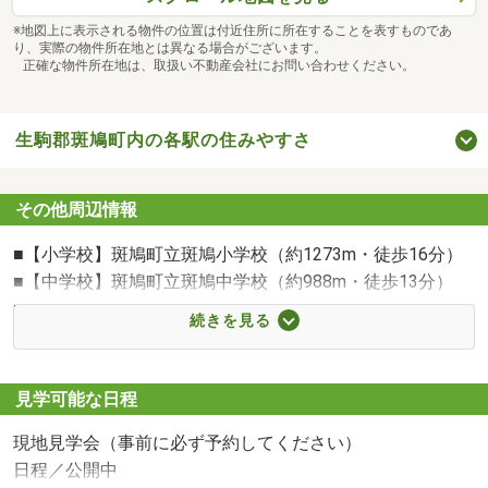
ご相談ください！
※地図上に表示される物件の位置は付近住所に所在することを表すものであ
り、実際の物件所在地とは異なる場合がございます。
正確な物件所在地は、取扱い不動産会社にお問い合わせください。
◆◇◆無料の住宅ローン事前審査で安心！◆◇◆
「気に入った物件があったのに、ローン審査に通らなかっ
た…」そんな事態を防ぐため、無料の住宅ローン事前審査
生駒郡斑鳩町内の各駅の住みやすさ
がオススメ！
審査は簡単、最短1日で結果が出ます。提携金融機関との
その他周辺情報
交渉で、審査通過の可能性もＵＰ！
■【小学校】斑鳩町立斑鳩小学校（約1273m・徒歩16分）
■【中学校】斑鳩町立斑鳩中学校（約988m・徒歩13分）
まずはお気軽にお問い合わせください♪
■【幼稚園・保育園】斑鳩町立たつた保育園（約710m・徒
続きを見る
エフエムホームが夢のマイホーム実現を全力でサポートい
歩9分）
たします！
■【幼稚園・保育園】斑鳩黎明保育園（約1285m・徒歩17
分）
見学可能な日程
■【幼稚園・保育園】斑鳩町立斑鳩幼稚園（約1543m・徒
▼▼『見学予約』『資料請求』『お電話』随時受付中▼▼
現地見学会（事前に必ず予約してください）
歩20分）
日程／公開中
■【ショッピングセンター】ファッションセンターしまむ