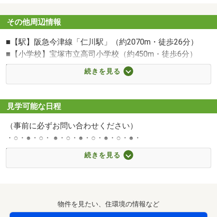
・○・●・○・ ●・○・●・○・●・○・●・
その他周辺情報
■【駅】阪急今津線「仁川駅」（約2070m・徒歩26分）
■【小学校】宝塚市立高司小学校（約450m・徒歩6分）
■【中学校】宝塚市立高司中学校（約960m・徒歩12分）
続きを見る
■【スーパー】万代仁川店（約1100m・徒歩14分）
■【コンビニ】ファミリーマート宝塚美幸町店（約180m・
徒歩3分）
見学可能な日程
■【公園】武庫川河川敷緑地（約330m・徒歩5分）
（事前に必ずお問い合わせください）
■【ショッピングセンター】H＆Mイオンモール伊丹昆陽
・○・●・○・ ●・○・●・○・●・○・●・
（約2390m・徒歩30分）
■ファイナンシャル相談■
■【病院】医療法人社団六心会伊丹恒生脳神経外科病院
続きを見る
不動産のプロにファイナンシャル相談をしませんか？
（約1890m・徒歩24分）
お客様の資産運用について、専門的なシステムを使用して
■【銀行】ゆうちょ銀行大阪支店イオンモール伊丹昆陽内
ご相談に乗らせていただきます。
出張所（約2390m・徒歩30分）
月々いくら位までであれば無理なく返済できるのか等、プ
物件を見たい、住環境の情報など
ロ目線でライフプランをご提案させていただきます。