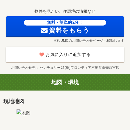
月々いくら位までであれば無理なく返済できるのか等、プ
物件を見たい、住環境の情報など
ロ目線でライフプランをご提案させていただきます。
無料・簡単約2分！
■ローン相談会■
資料をもらう
弊社は金融機関より『地域貢献賞』を頂いたこともあり、
※SUUMOのお問い合わせページへ移動します
住宅ローンに自信がございます！！
お客様のお仕事内容やご年収、現在の借入などにより金利
お気に入りに追加する
は変化しますが、弊社では、
沢山の金融機関とかなり親しくさせて頂いており、お客様
お問い合わせ先
センチュリー21(株)フロンティア不動産販売西宮店
によりよい金融機関のご提案をさせて頂けますので安心し
てご相談くださいませ。
地図・環境
■お仕事のお忙しい方でも安心■
弊社は『年中無休』で営業しており、営業時間外でのご案
現地地図
内やご契約も元気にご対応中！
迅速にご対応させていただきます！
お仕事のご都合で、「今はまだ、、、」と物件の購入を諦