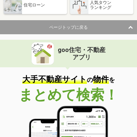
人気タウン
住宅ローン
ランキング
ページトップに戻る
goo住宅・不動産
アプリ
大手不動産サイト
物件
の
を
まとめて検索！