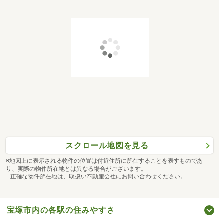
めていませんか？弊社なら、お客様のご都合に合わせてご
案内からご契約後までしっかりサポートいたします！
■無料送迎サービス有■
最寄り駅やご自宅までお車でお迎えに上がり、そのまま現
地へのご案内も可能です！
駅から少し離れた物件や、今のお家から少し遠い物件でも
ご安心してご内覧頂けます！
・○・●・○・ ●・○・●・○・●・○・●・
■お客様のご都合に合わせてご案内■
スクロール地図を見る
『ローン相談だけ』『お家の中だけ見てみたい』などご要
望にお応え致します！
※地図上に表示される物件の位置は付近住所に所在することを表すものであ
り、実際の物件所在地とは異なる場合がございます。
おおよその所要時間は下記をご参考ください
正確な物件所在地は、取扱い不動産会社にお問い合わせください。
・現地／物件見学（約30分～）
・ご希望条件のご相談（約30分～）
・資金計画やローンのご相談（約30分～）
宝塚市内の各駅の住みやすさ