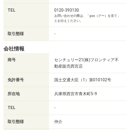
■無料送迎サービス有■
TEL
0120-393130
最寄り駅やご自宅までお車でお迎えに上がり、そのまま現
お問い合わせの際は、「goo（グー）を見て」
地へのご案内も可能です！
とお伝えください。
駅から少し離れた物件や、今のお家から少し遠い物件でも
ご安心してご内覧頂けます！
取引態様
-
・○・●・○・ ●・○・●・○・●・○・●・
会社情報
商号
センチュリー21(株)フロンティア不
■お客様のご都合に合わせてご案内■
動産販売西宮店
『ローン相談だけ』『お家の中だけ見てみたい』などご要
望にお応え致します！
免許番号
国土交通大臣（1）第010102号
おおよその所要時間は下記をご参考ください
・現地／物件見学（約30分～）
所在地
兵庫県西宮市青木町5-9
・ご希望条件のご相談（約30分～）
・資金計画やローンのご相談（約30分～）
TEL
-
・○・●・○・ ●・○・●・○・●・○・●・
取引態様
仲介