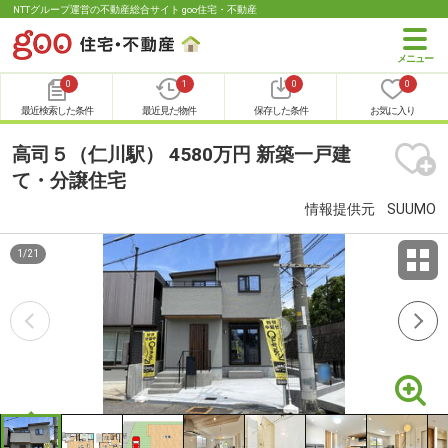
NTTグループ運営の不動産総合サイト goo住宅・不動産
0
1
0
0
最近検索した条件
最近見た物件
保存した条件
お気に入り
高司５（仁川駅） 4580万円 新築一戸建
て・分譲住宅
情報提供元
SUUMO
1
/
21