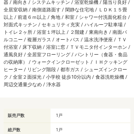
器 / 南向き / システムキッチン / 浴室乾燥機 / 陽当り良好 /
全居室収納 / 南側道路面す / 閑静な住宅地 / ＬＤＫ１５畳
以上 / 前道６ｍ以上 / 角地 / 和室 / シャワー付洗面化粧台 /
対面式キッチン / セキュリティ充実 / ハイルーフ駐車場 /
トイレ２ヶ所 / 浴室１坪以上 / ２階建 / 東南向き / 南面バ
ルコニー / 複層ガラス / オートバス / 温水洗浄便座 / ＴＶ
付浴室 / 床下収納 / 浴室に窓 / ＴＶモニタ付インターホン /
通風良好 / 全居室フローリング / パントリー（食器・食品
の収納庫） / ウォークインクローゼット / ＩＨクッキング
ヒーター / リビング階段 / 都市ガス / シューズインクロー
ク / 全室２面採光 / 小学校 徒歩10分以内 / 食器洗乾燥機 /
周辺交通量少なめ / 浄水器
販売戸数
1戸
総戸数
1戸