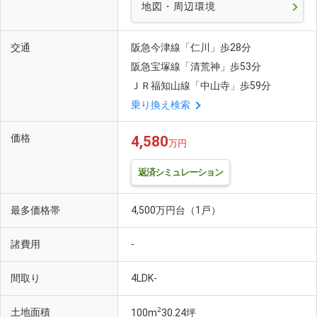
地図・周辺環境
交通
阪急今津線「仁川」歩28分
阪急宝塚線「清荒神」歩53分
ＪＲ福知山線「中山寺」歩59分
乗り換え検索
価格
4,580
万円
返済シミュレーション
最多価格帯
4,500万円台（1戸）
諸費用
-
間取り
4LDK-
2
土地面積
100m
30.24坪