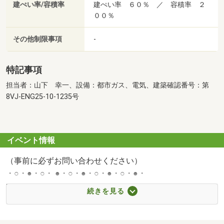
建ぺい率/容積率
建ぺい率 ６０％ ／ 容積率 ２
００％
その他制限事項
-
特記事項
担当者：山下 幸一、設備：都市ガス、電気、建築確認番号：第
8VJ-ENG25-10-1235号
イベント情報
（事前に必ずお問い合わせください）
・○・●・○・ ●・○・●・○・●・○・●・
■ファイナンシャル相談■
続きを見る
不動産のプロにファイナンシャル相談をしませんか？
お客様の資産運用について、専門的なシステムを使用して
ご相談に乗らせていただきます。