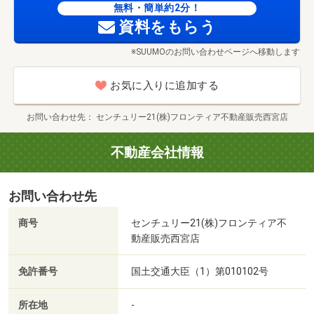
無料・簡単約2分！
資料をもらう
■ローン相談会■
弊社は金融機関より『地域貢献賞』を頂いたこともあり、
※SUUMOのお問い合わせページへ移動します
住宅ローンに自信がございます！！
お客様のお仕事内容やご年収、現在の借入などにより金利
お気に入りに追加する
は変化しますが、弊社では、
沢山の金融機関とかなり親しくさせて頂いており、お客様
お問い合わせ先
センチュリー21(株)フロンティア不動産販売西宮店
によりよい金融機関のご提案をさせて頂けますので安心し
てご相談くださいませ。
不動産会社情報
■お仕事のお忙しい方でも安心■
お問い合わせ先
弊社は『年中無休』で営業しており、営業時間外でのご案
内やご契約も元気にご対応中！
商号
センチュリー21(株)フロンティア不
迅速にご対応させていただきます！
動産販売西宮店
お仕事のご都合で、「今はまだ、、、」と物件の購入を諦
めていませんか？弊社なら、お客様のご都合に合わせてご
免許番号
国土交通大臣（1）第010102号
案内からご契約後までしっかりサポートいたします！
所在地
-