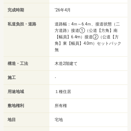
完成時期
'26年4月
私道負担・道路
道路幅：4ｍ～6.4ｍ、接道状態（二
方道路）接道①（公道【方角】南
【幅員】6.4m）接道②（公道【方
角】東【幅員】4.0m）セットバック
無
構造・工法
木造2階建て
施工
-
用途地域
１種住居
敷地権利
所有権
地目
宅地