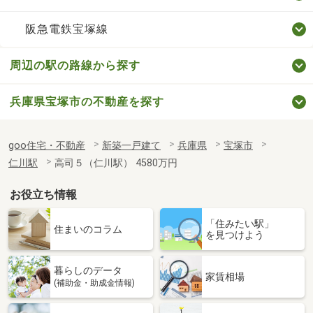
阪急電鉄宝塚線
周辺の駅の路線から探す
兵庫県宝塚市の不動産を探す
goo住宅・不動産
新築一戸建て
兵庫県
宝塚市
仁川駅
高司５（仁川駅） 4580万円
お役立ち情報
「住みたい駅」
住まいのコラム
を見つけよう
暮らしのデータ
家賃相場
(補助金・助成金情報)