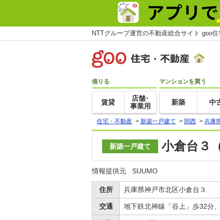
NTTグループ運営の不動産総合サイト goo
借りる
マンションを買う
店舗･
賃貸
新築
中
事業用
住宅・不動産
>
新築一戸建て
>
関西
>
兵庫
小倉台３（
新築一戸建て
情報提供元
SUUMO
住所
兵庫県神戸市北区小倉台３
交通
地下鉄北神線「谷上」歩32分