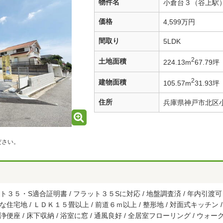
物件名
小倉台３（谷上駅） 
価格
4,599万円
間取り
5LDK
2
土地面積
224.13m
67.79坪
2
建物面積
105.57m
31.93坪
住所
兵庫県神戸市北区
ださい。
ト３５・S適合証明書 / フラット３５Sに対応 / 地盤調査済 / 年内引渡可 
静な住宅地 / ＬＤＫ１５畳以上 / 前道６ｍ以上 / 整形地 / 対面式キッチン 
洗浄便座 / 床下収納 / 浴室に窓 / 通風良好 / 全居室フローリング / ウォ