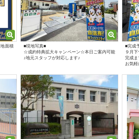
土地面積
■現地写真■
■完成
☆成約特典拡大キャンペーン☆本日ご案内可能
９月下
♪地元スタッフが対応します♪
完成ま
お気軽