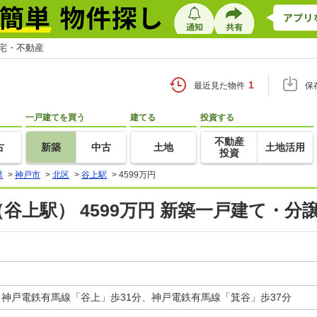
住宅・不動産
1
最近見た物件
保
一戸建てを買う
建てる
投資する
不動産
古
新築
中古
土地
土地活用
投資
県
>
神戸市
>
北区
>
谷上駅
>
4599万円
谷上駅） 4599万円 新築一戸建て・分
、神戸電鉄有馬線「谷上」歩31分、神戸電鉄有馬線「箕谷」歩37分