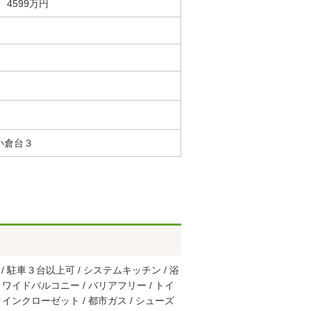
4599万円
小倉台３
/ 駐車３台以上可 / システムキッチン / 浴
/ ワイドバルコニー / バリアフリー / トイ
ークインクローゼット / 都市ガス / シューズ