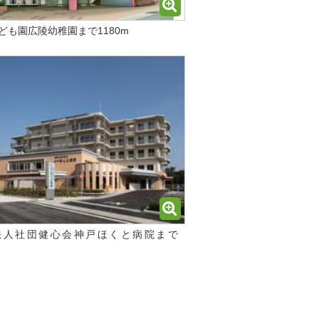
ども園広陵幼稚園まで1180m
法人社団健心会神戸ほくと病院まで