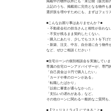
掲載中の物件以外にも「未公開（販売前
上記のうち、掲載前に完売となる物件も
選択肢を増やすためにも、まずはフェリ
■こんなお困り事はありませんか？■
・不動産会社の担当さんと相性が合わな
・不安が残るまま契約したくない。
・購入にあたり、少しでもコストを下げ
・新築、注文、中古、自分達に合う物件
など、ぜひご相談ください！
■住宅ローンの個別相談会を実施していま
専属の住宅ローンアドバイザーが、専門
「自己資金は０円で購入したい」
「カードや車のローンがある」
「転職したばかり」
「以前に審査が通らなかった」
「支払いの遅れがある」など。
その他ローンに関わる一般的なご質問も
■【フェリスミライ】にできること■