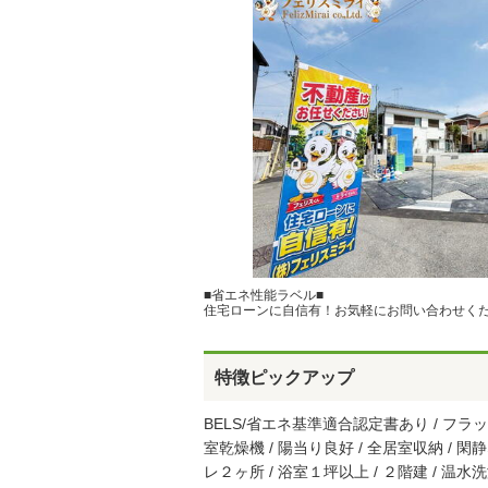
■省エネ性能ラベル■
住宅ローンに自信有！お気軽にお問い合わせく
特徴ピックアップ
BELS/省エネ基準適合認定書あり / フラッ
室乾燥機 / 陽当り良好 / 全居室収納 / 閑
レ２ヶ所 / 浴室１坪以上 / ２階建 / 温水