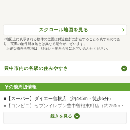
スクロール地図を見る
※地図上に表示される物件の位置は付近住所に所在することを表すものであ
り、実際の物件所在地とは異なる場合がございます。
正確な物件所在地は、取扱い不動産会社にお問い合わせください。
豊中市内の各駅の住みやすさ
その他周辺情報
■【スーパー】ダイエー曽根店（約445m・徒歩6分）
■【コンビニ】セブンイレブン豊中曽根東町店（約253m・
徒歩4分）
続きを見る
■【小学校】豊中市立中豊島小学校（約714m・徒歩9分）
■【病院】医療法人藏春堂小西病院（約318m・徒歩4分）