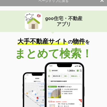
ページトップに戻る
goo住宅・不動産
アプリ
大手不動産サイト
物件
の
を
まとめて検索！