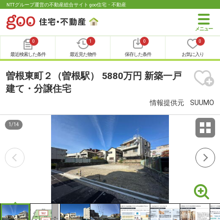
NTTグループ運営の不動産総合サイト goo住宅・不動産
0
1
0
0
最近検索した条件
最近見た物件
保存した条件
お気に入り
曽根東町２（曽根駅） 5880万円 新築一戸
建て・分譲住宅
情報提供元
SUUMO
1
/
14