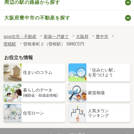
周辺の駅の路線から探す
大阪府豊中市の不動産を探す
goo住宅・不動産
新築一戸建て
大阪府
豊中市
曽根駅
曽根東町２（曽根駅） 5880万円
お役立ち情報
「住みたい駅」
住まいのコラム
を見つけよう
暮らしのデータ
家賃相場
(補助金・助成金情報)
人気タウン
住宅ローン
ランキング