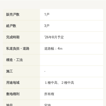
販売戸数
1戸
総戸数
3戸
完成時期
'26年8月予定
私道負担・道路
道路幅：4ｍ
構造・工法
施工
-
用途地域
１種中高、２種中高
敷地権利
所有権
地目
宅地