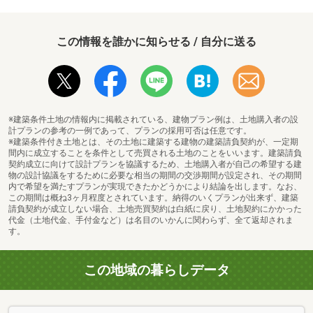
この情報を誰かに知らせる / 自分に送る
宇治武田病院まで1598m 徒歩20分
※建築条件土地の情報内に掲載されている、建物プラン例は、土地購入者の設
計プランの参考の一例であって、プランの採用可否は任意です。
※建築条件付き土地とは、その土地に建築する建物の建築請負契約が、一定期
間内に成立することを条件として売買される土地のことをいいます。建築請負
契約成立に向けて設計プランを協議するため、土地購入者が自己の希望する建
物の設計協議をするために必要な相当の期間の交渉期間が設定され、その期間
内で希望を満たすプランが実現できたかどうかにより結論を出します。なお、
この期間は概ね3ヶ月程度とされています。納得のいくプランが出来ず、建築
請負契約が成立しない場合、土地売買契約は白紙に戻り、土地契約にかかった
代金（土地代金、手付金など）は名目のいかんに関わらず、全て返却されま
す。
この地域の暮らしデータ