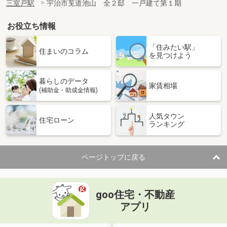
三室戸駅
宇治市莵道池山 全２邸 一戸建て第１期
お役立ち情報
「住みたい駅」
住まいのコラム
を見つけよう
暮らしのデータ
家賃相場
(補助金・助成金情報)
人気タウン
住宅ローン
ランキング
ページトップに戻る
goo住宅・不動産
アプリ