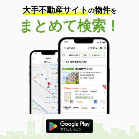
大手不動産サイト
物件
の
を
まとめて検索！