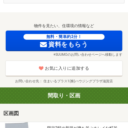
ます！
現地案内会(事前に必ずお問合せください)
物件を見たい、住環境の情報など
日程／公開中
時間／9：30～20：00
無料・簡単約2分！
資料をもらう
◆◆現地案内会のお知らせ◆◆
※SUUMOのお問い合わせページへ移動します
①現地案内会は時間は問いません。お気軽に担当者にご相
談ください。
お気に入りに追加する
②合わせて物件の周辺環境・小、中学校やスーパー、ドラ
ックストア等もご案内致します。
お問い合わせ先
住まいるプラス1(株)ハウジングプラザ滋賀店
③インターネットに載っていない物件情報などもご紹介可
能です。
間取り・区画
④お問い合わせ物件以外でも気になる物件がございました
らご一緒にご覧いただくことも可能です。
区画図
■ご案内方法は３つあります