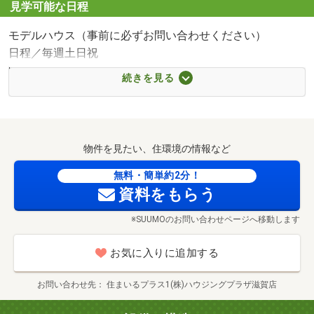
■【スーパー】食品館アプロ宇治店（約1447m・徒歩19
見学可能な日程
分）
モデルハウス（事前に必ずお問い合わせください）
■【コンビニ】セブンイレブン宇治三室戸店（約428m・徒
日程／毎週土日祝
歩6分）
時間／9:30～20:00
■【コンビニ】ローソン宇治菟道店（約824m・徒歩11分）
続きを見る
まずはお気軽にお電話ください！ご案内もスムーズに進み
■【コンビニ】ファミリーマート宇治東インター店（約
ます！
1275m・徒歩16分）
■【ドラッグストア】ダックス宇治三室戸店（約788m・徒
現地案内会(事前に必ずお問合せください)
歩10分）
物件を見たい、住環境の情報など
日程／公開中
■【ドラッグストア】スギ薬局宇治五ケ庄店（約1593m・
食品館アプロ宇治店まで1447m 徒歩19分
時間／9：30～20：00
無料・簡単約2分！
徒歩20分）
資料をもらう
■【ホームセンター】DCM宇治東店（約1378m・徒歩18
◆◆現地案内会のお知らせ◆◆
分）
※SUUMOのお問い合わせページへ移動します
①現地案内会は時間は問いません。お気軽に担当者にご相
■【ホームセンター】エディオンアルプラザ宇治東店（約
談ください。
1643m・徒歩21分）
お気に入りに追加する
②合わせて物件の周辺環境・小、中学校やスーパー、ドラ
■【高校・高専】私立京都翔英高校（約491m・徒歩7分）
ックストア等もご案内致します。
■【高校・高専】東宇治中学校（約2320m・徒歩29分）
お問い合わせ先
住まいるプラス1(株)ハウジングプラザ滋賀店
③インターネットに載っていない物件情報などもご紹介可
■【小学校】宇治市立三室戸小学校（約674m・徒歩9分）