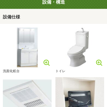
能です。
■【幼稚園・保育園】あさひ保育園（約541m・徒歩7分）
設備・構造
④お問い合わせ物件以外でも気になる物件がございました
■【幼稚園・保育園】みんなのき三室戸こども園（約
らご一緒にご覧いただくことも可能です。
1035m・徒歩13分）
設備仕様
■【幼稚園・保育園】みんなのき三室戸こども園（約
■ご案内方法は３つあります
1037m・徒歩13分）
①お電話にて物件の詳細情報をご説明し、現地にてお待ち
■【病院】医療法人社団一心会都倉病院（約498m・徒歩7
セブンイレブン宇治三室戸店まで428m 徒歩6分
合わせをしご案内を致します。
分）
②ご自宅、もしくは物件の最寄りの駅までお迎えに伺い、
■【病院】宇治武田病院（約1598m・徒歩20分）
現地までご案内致します。(もちろん無料です)
■【病院】医療法人栄仁会宇治おうばく病院介護医療院む
③当社へご来店いただき、この物件の詳細情報をご説明し
つみ（約2499m・徒歩32分）
た上、現地へ向かいます。
■【郵便局】宇治菟道郵便局（約1118m・徒歩14分）
■【郵便局】宇治橋郵便局（約1292m・徒歩17分）
洗面化粧台
トイレ
■ご予約方法
■【郵便局】宇治壱番郵便局（約2096m・徒歩27分）
物件によって事前に鍵の手配が必要な場合がございます。
■【銀行】京都銀行三室戸支店（約630m・徒歩8分）
ご予約はお早めにご連絡頂けるとご案内がスムーズになり
■【銀行】京都中央信用金庫三室戸支店（約736m・徒歩10
ます。
分）
※ご案内が水曜日の場合は、事前にご連絡下さい。
■【銀行】ゆうちょ銀行大阪支店アル・プラザ宇治東内出
張所（約1511m・徒歩19分）