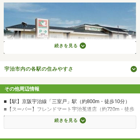
続きを見る
宇治市内の各駅の住みやすさ
その他周辺情報
フレンドマート宇治菟道店まで720m 徒歩9分
■【駅】京阪宇治線「三室戸」駅（約800m・徒歩10分）
■【スーパー】フレンドマート宇治菟道店（約720m・徒歩
9分）
続きを見る
■【スーパー】ハッピー六原三室戸店（約781m・徒歩10
分）