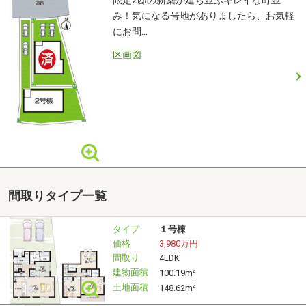
①お電話にて物件の詳細情報をご説明し、現地にてお待ち
限定2邸の新築が建ち並ぶキレイな町並
み！気になる号地がありましたら、お気軽
合わせをしご案内を致します。
にお問…
②ご自宅、もしくは物件の最寄りの駅までお迎えに伺い、
現地までご案内致します。(もちろん無料です)
区画図
③当社へご来店いただき、この物件の詳細情報をご説明し
た上、現地へ向かいます。
■ご予約方法
物件によって事前に鍵の手配が必要な場合がございます。
ご予約はお早めにご連絡頂けるとご案内がスムーズになり
ます。
※ご案内が水曜日の場合は、事前にご連絡下さい。
間取りタイプ一覧
■住宅ローン相談会
タイプ
１号棟
住宅ローンのお悩みはございませんか？転職して間もない
価格
3,980万円
けど…？年収が低いけど…？車のローンがあるけど…？持病
間取り
4LDK
建物面積
2
があるけど…？頭金がほとんどないけど…？外国籍だけ
100.19m
土地面積
2
148.62m
ど…？など、どんな内容でもご相談ください。あなたにピ