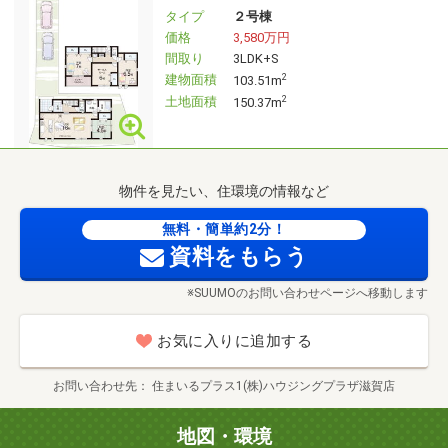
ッタリのご提案をさせて頂きます！住宅の購入のほかに
タイプ
２号棟
も、お金がかかるイベントがたくさんあります。出産費
価格
3,580万円
用、老後の生活費、介護費用、緊急資金、お子様の就職活
間取り
3LDK+S
動費、結婚費用など、限られた資金をどのように振り分け
建物面積
2
103.51m
ればいいのか、当社のライフプラン相談が大人気です！も
土地面積
2
150.37m
ちろん無料ですので、お気軽にお問合せ下さい。
物件を見たい、住環境の情報など
無料・簡単約2分！
資料をもらう
※SUUMOのお問い合わせページへ移動します
お気に入りに追加する
お問い合わせ先
住まいるプラス1(株)ハウジングプラザ滋賀店
地図・環境