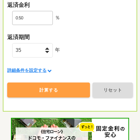
返済金利
％
返済期間
年
詳細条件を設定する
計算する
リセット