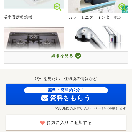
■住宅ローン相談会
■【警察署・交番】宇治警察署（約1920m・徒歩24分）
住宅ローンのお悩みはございませんか？転職して間もない
■【公園】明星第2緑地（約331m・徒歩5分）
東宇治中学校まで2320m 徒歩29分
けど…？年収が低いけど…？車のローンがあるけど…？持病
■【公園】明星第1緑地（約327m・徒歩5分）
浴室暖房乾燥機
カラーモニターインターホン
があるけど…？頭金がほとんどないけど…？外国籍だけ
■【公園】莵道公園（約1406m・徒歩18分）
ど…？など、どんな内容でもご相談ください。あなたにピ
ッタリのご提案をさせて頂きます！住宅の購入のほかに
も、お金がかかるイベントがたくさんあります。出産費
用、老後の生活費、介護費用、緊急資金、お子様の就職活
続きを見る
動費、結婚費用など、限られた資金をどのように振り分け
ればいいのか、当社のライフプラン相談が大人気です！も
ちろん無料ですので、お気軽にお問合せ下さい。
コンロ
浄水器付水栓
物件を見たい、住環境の情報など
無料・簡単約2分！
資料をもらう
※SUUMOのお問い合わせページへ移動します
宇治市立三室戸小学校まで674m 徒歩9分
お気に入りに追加する