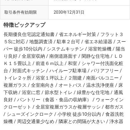
取引条件有効期限
2030年12月31日
特徴ピックアップ
長期優良住宅認定通知書 / 省エネルギー対策 / フラット３
５Sに対応 / 地盤調査済 / 駐車２台可 / 省エネ給湯器 / スー
パー 徒歩10分以内 / システムキッチン / 浴室乾燥機 / 陽当
り良好 / 全居室収納 / 南側道路面す / 閑静な住宅地 / ＬＤ
Ｋ１５畳以上 / 前道６ｍ以上 / 和室 / シャワー付洗面化粧
台 / 対面式キッチン / ハイルーフ駐車場 / バリアフリー /
トイレ２ヶ所 / 浴室１坪以上 / ２階建 / 南面バルコニー /
複層ガラス / 全室南向き / オートバス / 温水洗浄便座 / 床
下収納 / 浴室に窓 / 節水型トイレ / 緑豊かな住宅地 / 通風
良好 / パントリー（食器・食品の収納庫） / ウォークイン
クローゼット / 全居室複層ガラスか複層サッシ / 都市ガス
/ シューズインクローク / 小学校 徒歩10分以内 / 食器洗乾
燥機 / 周辺交通量少なめ / 隣家との間隔が大きい / 浄水器