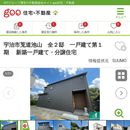
NTTグループ運営の不動産総合サイト goo住宅・不動産
0
1
0
0
最近検索した条件
最近見た物件
保存した条件
お気に入り
宇治市莵道池山 全２邸 一戸建て第１
期 新築一戸建て・分譲住宅
情報提供元
SUUMO
1
/
21