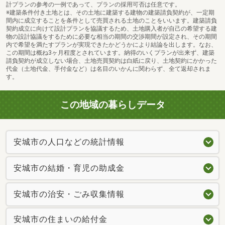
計プランの参考の一例であって、プランの採用可否は任意です。
※建築条件付き土地とは、その土地に建築する建物の建築請負契約が、一定期
間内に成立することを条件として売買される土地のことをいいます。建築請負
契約成立に向けて設計プランを協議するため、土地購入者が自己の希望する建
物の設計協議をするために必要な相当の期間の交渉期間が設定され、その期間
内で希望を満たすプランが実現できたかどうかにより結論を出します。なお、
この期間は概ね3ヶ月程度とされています。納得のいくプランが出来ず、建築
請負契約が成立しない場合、土地売買契約は白紙に戻り、土地契約にかかった
代金（土地代金、手付金など）は名目のいかんに関わらず、全て返却されま
す。
この地域の暮らしデータ
安城市の人口などの統計情報
安城市の結婚・育児の助成金
安城市の治安・ごみ収集情報
安城市の住まいの給付金