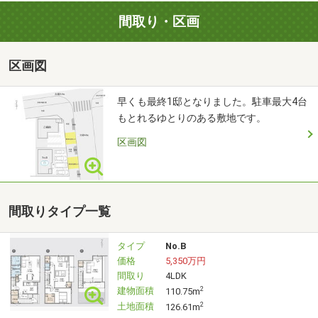
間取り・区画
区画図
早くも最終1邸となりました。駐車最大4台
もとれるゆとりのある敷地です。
区画図
間取りタイプ一覧
タイプ
No.B
価格
5,350万円
間取り
4LDK
建物面積
2
110.75m
土地面積
2
126.61m