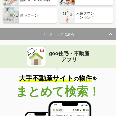
(補助金・助成金情報)
人気タウン
住宅ローン
ランキング
ページトップに戻る
goo住宅・不動産
アプリ
大手不動産サイト
物件
の
を
まとめて検索！