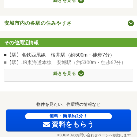
続きを見る
安城市内の各駅の住みやすさ
名鉄西尾線 桜井駅まで500m
その他周辺情報
■【駅】名鉄西尾線 桜井駅（約500m・徒歩7分）
■【駅】JR東海道本線 安城駅（約5300m・徒歩67分）
■【その他環境】あんくるバス 安城養護学校入り口（約
続きを見る
86m・徒歩2分）
■【幼稚園・保育園】愛知学泉大学附属 桜井幼稚園（約
180m・徒歩3分）
■【幼稚園・保育園】さくら保育園（約650m・徒歩9分）
物件を見たい、住環境の情報など
■【幼稚園・保育園】麦のうさぎ保育園（約1500m・徒歩
19分）
無料・簡単約2分！
資料をもらう
■【小学校】桜井小学校（約1300m・徒歩17分）
■【中学校】桜井中学校（約900m・徒歩12分）
※SUUMOのお問い合わせページへ移動します