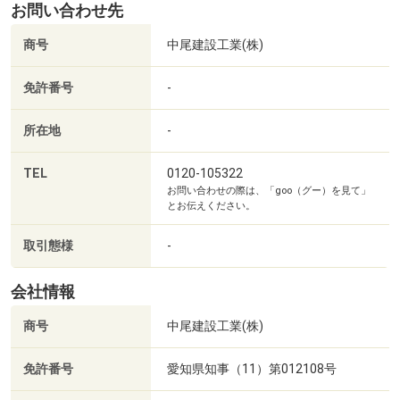
お問い合わせ先
商号
中尾建設工業(株)
免許番号
-
所在地
-
TEL
0120-105322
お問い合わせの際は、「goo（グー）を見て」
とお伝えください。
取引態様
-
会社情報
桜西公園まで93m
商号
中尾建設工業(株)
免許番号
愛知県知事（11）第012108号