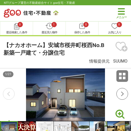
NTTグループ運営の不動産総合サイト goo住宅・不動産
0
1
0
0
最近検索した条件
最近見た物件
保存した条件
お気に入り
【ナカオホーム】安城市桜井町桜西No.B
新築一戸建て・分譲住宅
情報提供元
SUUMO
1
/
21