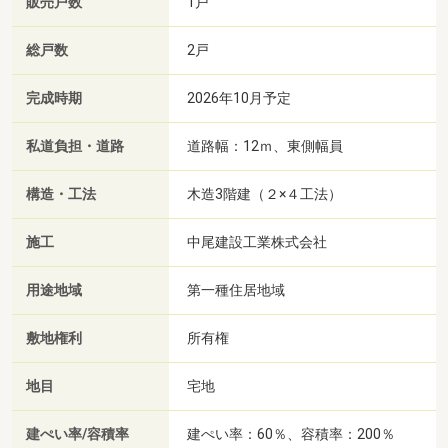
販売戸数
1戸
総戸数
2戸
完成時期
2026年10月予定
私道負担・道路
道路幅：12ｍ、東側幅員
構造・工法
木造3階建（２×４工法）
施工
中尾建設工業株式会社
用途地域
第一種住居地域
敷地権利
所有権
地目
宅地
建ぺい率/容積率
建ぺい率：60％、容積率：200％