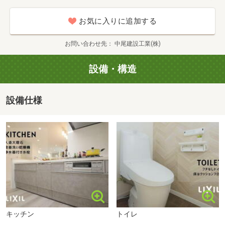
桜井小学校まで1300m
■【高校・高専】安城南高校（約950m・徒歩12分）
■【ショッピングセンター】アピタ安城南店（約700m・徒
お気に入りに追加する
歩9分）
■【ドラッグストア】ウエルシア安城桜井町店（約300m・
お問い合わせ先
中尾建設工業(株)
徒歩4分）
■【ドラッグストア】スギドラッグ桜井南店（約450m・徒
設備・構造
歩6分）
■【コンビニ】ローソン安城桜井町店（約110m・徒歩2
設備仕様
分）
■【コンビニ】セブンイレブン安城桜井町店（約550m・徒
歩7分）
■【周辺の街並み】珈琲屋らんぷ（約280m・徒歩4分）
■【病院】横山歯科医院（約350m・徒歩5分）
■【病院】リョウこどもアレルギークリニック（約400m・
桜井中学校まで900m
徒歩5分）
■【病院】いながき医院（約400m・徒歩5分）
■【病院】とね耳鼻咽喉科クリニック（約1400m・徒歩18
キッチン
トイレ
分）