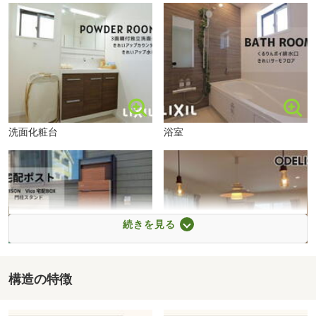
■【病院】さくらい眼科クリニック（約1400m・徒歩18
分）
■【病院】安城更生病院（約3600m・徒歩45分）
■【公園】桜西公園（約93m・徒歩2分）
■【公園】桜井南公園（約600m・徒歩8分）
■【その他環境】桜井公民館（約800m・徒歩10分）
■【郵便局】桜井郵便局（約850m・徒歩11分）
■【銀行】西尾信用金庫桜井支店（約650m・徒歩9分）
洗面化粧台
浴室
■【銀行】碧海信用金庫桜井支店（約900m・徒歩12分）
■【周辺の街並み】パティスリーしあわせのえき（約
750m・徒歩10分）
アピタ安城南店まで700m
■【周辺の街並み】ほっともっと安城桜井店（約500m・徒
歩7分）
続きを見る
■【周辺の街並み】丸亀製麺（約600m・徒歩8分）
構造の特徴
宅配ポスト付
全室カーテン・照明プレゼント