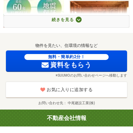
続きを見る
リョウこどもアレルギークリニックまで400m
充実した保証制度
長期優良住宅
物件を見たい、住環境の情報など
無料・簡単約2分！
資料をもらう
※SUUMOのお問い合わせページへ移動します
お気に入りに追加する
お問い合わせ先
中尾建設工業(株)
不動産会社情報
安城更生病院まで3600m 車6分