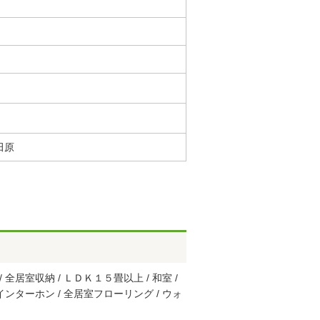
田原
全居室収納 / ＬＤＫ１５畳以上 / 和室 /
インターホン / 全居室フローリング / ウォ