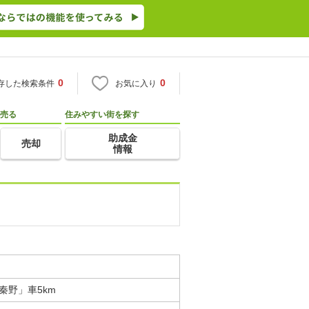
0
0
存した検索条件
お気に入り
売る
住みやすい街を探す
助成金
売却
情報
秦野」車5km