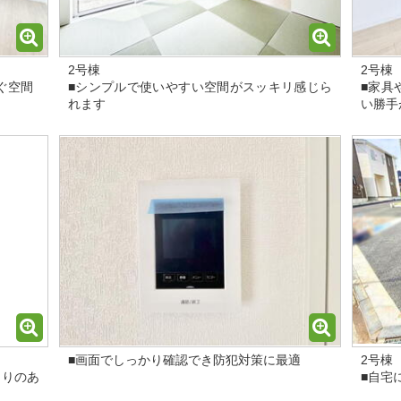
2号棟
2号棟
ぐ空間
■シンプルで使いやすい空間がスッキリ感じら
■家具
れます
い勝手
■画面でしっかり確認でき防犯対策に最適
2号棟
もりのあ
■自宅