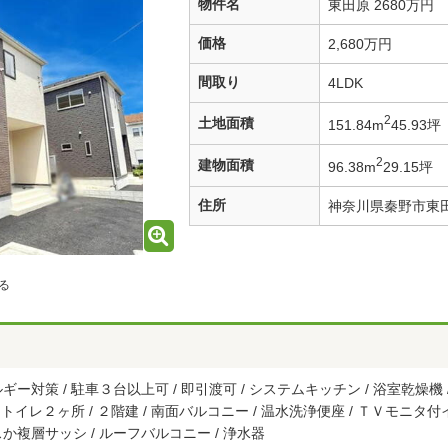
物件名
東田原 2680万円
価格
2,680万円
間取り
4LDK
2
土地面積
151.84m
45.93坪
2
建物面積
96.38m
29.15坪
住所
神奈川県秦野市東
る
対策 / 駐車３台以上可 / 即引渡可 / システムキッチン / 浴室乾燥機 / 
トイレ２ヶ所 / ２階建 / 南面バルコニー / 温水洗浄便座 / ＴＶモニタ付
か複層サッシ / ルーフバルコニー / 浄水器