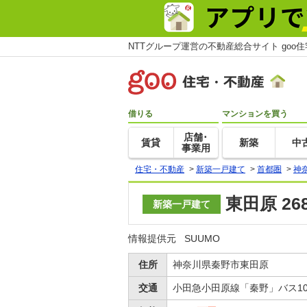
NTTグループ運営の不動産総合サイト goo
借りる
マンションを買う
店舗･
賃貸
新築
中
事業用
住宅・不動産
>
新築一戸建て
>
首都圏
>
神
東田原 2
新築一戸建て
情報提供元
SUUMO
住所
神奈川県秦野市東田原
交通
小田急小田原線「秦野」バス1