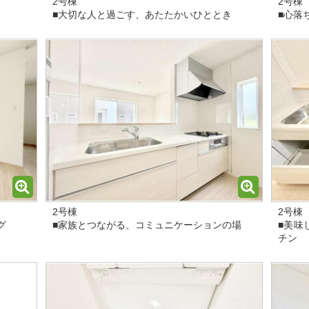
2号棟
2号棟
■大切な人と過ごす、あたたかいひととき
■心落
2号棟
2号棟
グ
■家族とつながる、コミュニケーションの場
■美味
チン