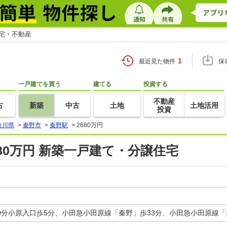
住宅・不動産
1
最近見た物件
保
一戸建てを買う
建てる
投資する
不動産
古
新築
中古
土地
土地活用
投資
奈川県
>
秦野市
>
秦野駅
>
2680万円
680万円 新築一戸建て・分譲住宅
0分小原入口歩5分、小田急小田原線「秦野」歩33分、小田急小田原線「