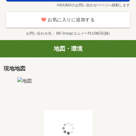
◇ご希望の方には近隣住民とのお引き合わせも可能
※SUUMOのお問い合わせページへ移動します
(3) ファイナンシャルプランナーによる資金相談（約30
お気に入りに追加する
分）
◇複数の金融機関を比較して、無理のない住宅ローンを
お問い合わせ先
ME Group/エムイーPLUS町田(株)
ご提案
地図・環境
(4) 駅周辺の別物件のご案内（約30～120分）
◇未公開物件なども含めてご希望に応じてご紹介いたし
ます
現地地図
・見学スタート時間はご希望をもとに調整可能です
・お客様のご不要な内容は省いて短時間でのご案内も対応
OK
・お客様のスケジュールに合わせて無理のないご見学をお
約束します