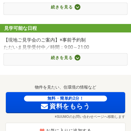
■【小学校】秦野市立本町小学校（約750m・徒歩10分）
続きを見る
■【中学校】秦野市立本町中学校（約950m・徒歩12分）
■【幼稚園・保育園】秦野市立本町幼稚園（約650m・徒歩
9分）
見学可能な日程
■【病院】亀崎医院（約800m・徒歩10分）
【現地ご見学会のご案内】※事前予約制
■【スーパー】イオン秦野ショッピングセンター（約
ただいま見学受付中／時間：9:00～21:00
600m・徒歩8分）
■【コンビニ】セブンイレブン秦野幸町店（約216m・徒歩
続きを見る
■内覧の流れはご希望に合わせて柔軟に調整可能です■
3分）
(1) 建物の特徴をご説明（約30分）
■【コンビニ】ローソン秦野曽屋一丁目店（約283m・徒歩
◇家事のしやすさや日当たり、車の出し入れもご確認い
4分）
ただけます
■【コンビニ】セブンイレブン秦野寿町店（約570m・徒歩
物件を見たい、住環境の情報など
8分）
(2) 周辺環境のご紹介（約20分）
無料・簡単約2分！
■【ドラッグストア】クリエイトエス・ディー秦野寿町店
資料をもらう
◇スーパーや学校、病院など生活利便施設をご案内
（約444m・徒歩6分）
◇ご希望の方には近隣住民とのお引き合わせも可能
■【ドラッグストア】ウエルシア秦野今川町店（約
※SUUMOのお問い合わせページへ移動します
1143m・徒歩15分）
(3) ファイナンシャルプランナーによる資金相談（約30
■【ドラッグストア】ココカラファイン秦野北口店（約
お気に入りに追加する