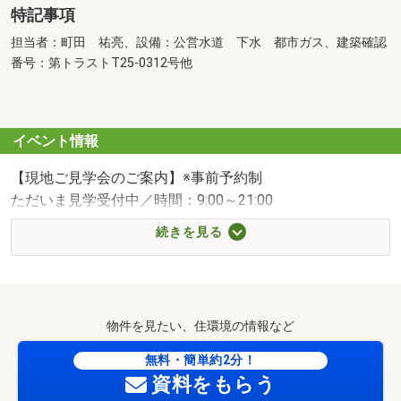
特記事項
担当者：町田 祐亮、設備：公営水道 下水 都市ガス、建築確認
番号：第トラストT25-0312号他
イベント情報
【現地ご見学会のご案内】※事前予約制
ただいま見学受付中／時間：9:00～21:00
続きを見る
■内覧の流れはご希望に合わせて柔軟に調整可能です■
(1) 建物の特徴をご説明（約30分）
◇家事のしやすさや日当たり、車の出し入れもご確認い
ただけます
物件を見たい、住環境の情報など
(2) 周辺環境のご紹介（約20分）
無料・簡単約2分！
◇スーパーや学校、病院など生活利便施設をご案内
資料をもらう