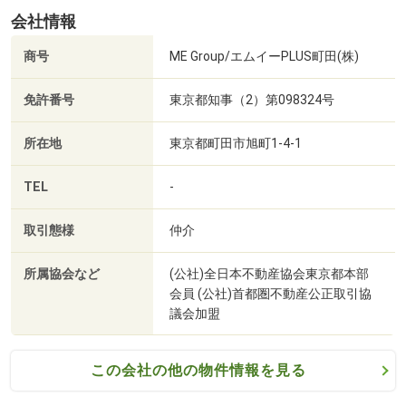
2207m・徒歩28分）
会社情報
■【公園】くずは台南公園（約1215m・徒歩16分）
商号
ME Group/エムイーPLUS町田(株)
免許番号
東京都知事（2）第098324号
所在地
東京都町田市旭町1-4-1
TEL
-
取引態様
仲介
所属協会など
(公社)全日本不動産協会東京都本部
会員 (公社)首都圏不動産公正取引協
議会加盟
この会社の他の物件情報を見る