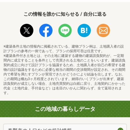
この情報を誰かに知らせる / 自分に送る
※建築条件土地の情報内に掲載されている、建物プラン例は、土地購入者の設
計プランの参考の一例であって、プランの採用可否は任意です。
※建築条件付き土地とは、その土地に建築する建物の建築請負契約が、一定期
間内に成立することを条件として売買される土地のことをいいます。建築請負
契約成立に向けて設計プランを協議するため、土地購入者が自己の希望する建
物の設計協議をするために必要な相当の期間の交渉期間が設定され、その期間
内で希望を満たすプランが実現できたかどうかにより結論を出します。なお、
この期間は概ね3ヶ月程度とされています。納得のいくプランが出来ず、建築
請負契約が成立しない場合、土地売買契約は白紙に戻り、土地契約にかかった
代金（土地代金、手付金など）は名目のいかんに関わらず、全て返却されま
す。
この地域の暮らしデータ