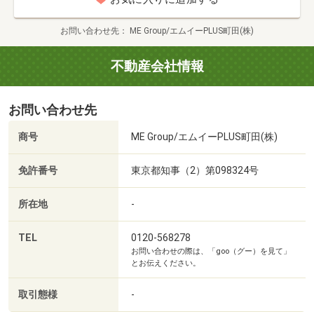
分）
1225m・徒歩16分）
◇複数の金融機関を比較して、無理のない住宅ローンを
■【ホームセンター】ベスト電器BFS秦野店（約435m・徒
お問い合わせ先
ME Group/エムイーPLUS町田(株)
ご提案
歩6分）
■【ホームセンター】エディオンイオン秦野店（約725m・
不動産会社情報
(4) 駅周辺の別物件のご案内（約30～120分）
徒歩10分）
◇未公開物件なども含めてご希望に応じてご紹介いたし
■【ホームセンター】カインズ秦野店（約1122m・徒歩15
お問い合わせ先
ます
分）
■【中学校】秦野市立本町中学校（約1008m・徒歩13分）
商号
ME Group/エムイーPLUS町田(株)
・見学スタート時間はご希望をもとに調整可能です
■【小学校】秦野市立本町小学校（約770m・徒歩10分）
・お客様のご不要な内容は省いて短時間でのご案内も対応
■【小学校】秦野市立末広小学校（約1134m・徒歩15分）
免許番号
東京都知事（2）第098324号
OK
■【幼稚園・保育園】秦野市立本町幼稚園（約658m・徒歩
・お客様のスケジュールに合わせて無理のないご見学をお
9分）
所在地
-
約束します
■【幼稚園・保育園】秦野さくらんぼ保育園（約596m・徒
歩8分）
TEL
0120-568278
お問い合わせの際は、「goo（グー）を見て」
■【幼稚園・保育園】第一保育園（約1088m・徒歩14分）
とお伝えください。
■【病院】医療法人杏林会八木病院（約1007m・徒歩13
分）
取引態様
-
■【病院】独立行政法人国立病院機構神奈川病院（約