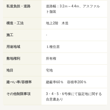
私道負担・道路
道路幅：3.2ｍ～4.4ｍ、アスファル
ト舗装
構造・工法
地上2階 木造
施工
-
用途地域
１種住居
敷地権利
所有権
地目
宅地
建ぺい率/容積率
建蔽率60％ 容積率200％
その他制限事項
3・4・5・6号棟にて協定地に関する
合意書あり