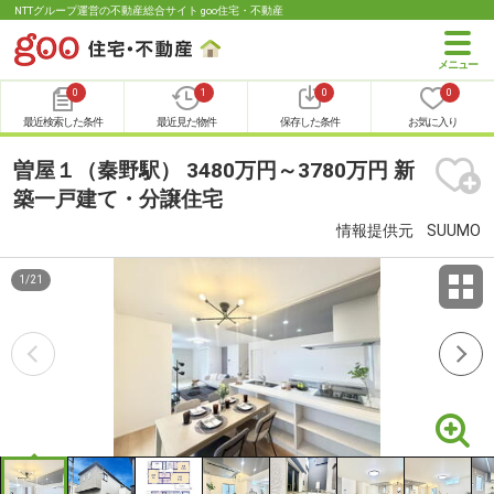
NTTグループ運営の不動産総合サイト goo住宅・不動産
0
1
0
0
最近検索した条件
最近見た物件
保存した条件
お気に入り
曽屋１（秦野駅） 3480万円～3780万円 新
築一戸建て・分譲住宅
情報提供元
SUUMO
1
/
21