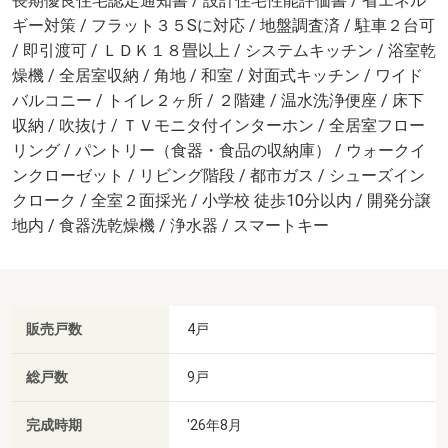
長期優良住宅認定通知書 / 設計住宅性能評価書 / 省エネル
ギー対策 / フラット３５Sに対応 / 地盤調査済 / 駐車２台可
/ 即引渡可 / ＬＤＫ１８畳以上 / システムキッチン / 浴室乾
燥機 / 全居室収納 / 角地 / 和室 / 対面式キッチン / ワイド
バルコニー / トイレ２ヶ所 / ２階建 / 温水洗浄便座 / 床下
収納 / 吹抜け / ＴＶモニタ付インターホン / 全居室フロー
リング / パントリー（食器・食品の収納庫） / ウォークイ
ンクローゼット / リビング階段 / 都市ガス / シューズイン
クローク / 全室２面採光 / 小学校 徒歩10分以内 / 開発分譲
地内 / 食器洗乾燥機 / 浄水器 / スマートキー
販売戸数
4戸
総戸数
9戸
完成時期
'26年8月