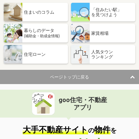
「住みたい駅」
住まいのコラム
を見つけよう
暮らしのデータ
家賃相場
(補助金・助成金情報)
人気タウン
住宅ローン
ランキング
ページトップに戻る
goo住宅・不動産
アプリ
大手不動産サイト
物件
の
を