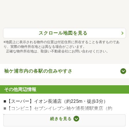
ローンがあり住宅ローンが借りられるか心配などなど？弊
社には有資格者の住宅ローンアドバイザーおります。適確
にアドバイス致しますのでご安心を。まずはお気軽にご相
談いただき、資金面の不安を解決して下さい。
スクロール地図を見る
※地図上に表示される物件の位置は付近住所に所在することを表すものであ
り、実際の物件所在地とは異なる場合がございます。
正確な物件所在地は、取扱い不動産会社にお問い合わせください。
袖ケ浦市内の各駅の住みやすさ
その他周辺情報
■【スーパー】イオン長浦店（約225m・徒歩3分）
■【コンビニ】セブンイレブン袖ケ浦長浦駅東店（約
323m・徒歩5分）
続きを見る
■【ドラッグストア】マツモトキヨシ長浦店（約481m・徒