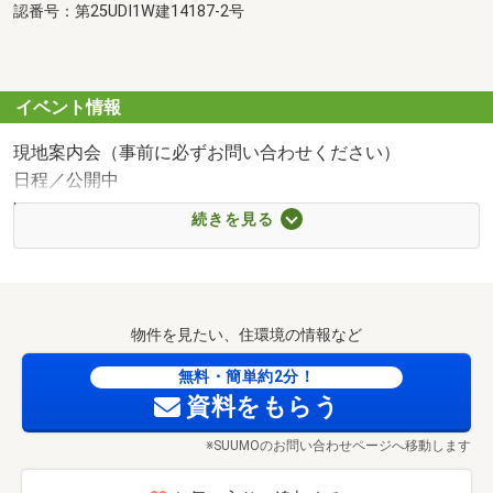
認番号：第25UDI1W建14187-2号
イベント情報
現地案内会（事前に必ずお問い合わせください）
日程／公開中
時間／9:30～19:00
続きを見る
◇貴重なお時間の中で、ご希望の情報をご案内いたします
◇
お客様の都合に合わせて【ローンのご相談だけ】という短
時間のご案内も可能です。
物件を見たい、住環境の情報など
おおよその所要時間や内容は、下記をご覧ください。
＊現地/現地見学（30分～）
無料・簡単約2分！
＊ご希望条件のご相談（30分～）
資料をもらう
＊資金計画のご相談（30分～）
※SUUMOのお問い合わせページへ移動します
＊会社の強みのご紹介（30分～）