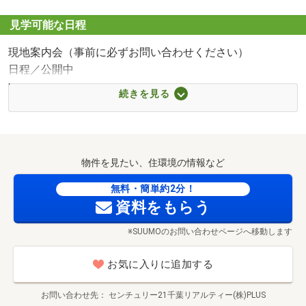
歩7分）
■【中学校】袖ケ浦市立長浦中学校（約629m・徒歩8分）
見学可能な日程
■【小学校】袖ケ浦市立長浦小学校（約484m・徒歩7分）
現地案内会（事前に必ずお問い合わせください）
■【幼稚園・保育園】まなびの森保育園長浦（約359m・徒
日程／公開中
歩5分）
時間／9:30～19:00
■【病院】社会医療法人社団さつき会袖ヶ浦さつき台病院
続きを見る
◇貴重なお時間の中で、ご希望の情報をご案内いたします
（約1088m・徒歩14分）
◇
■【郵便局】長浦郵便局（約778m・徒歩10分）
お客様の都合に合わせて【ローンのご相談だけ】という短
■【駅】ＪＲ内房線「長浦駅」（約500m・徒歩7分）
時間のご案内も可能です。
物件を見たい、住環境の情報など
おおよその所要時間や内容は、下記をご覧ください。
＊現地/現地見学（30分～）
無料・簡単約2分！
資料をもらう
＊ご希望条件のご相談（30分～）
＊資金計画のご相談（30分～）
※SUUMOのお問い合わせページへ移動します
＊会社の強みのご紹介（30分～）
お気に入りに追加する
◆ご案内方法
ご自宅へお迎えはもちろん（無料）・最寄の駅等など・ご
お問い合わせ先
センチュリー21千葉リアルティー(株)PLUS