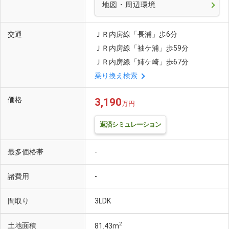
地図・周辺環境
交通
ＪＲ内房線「長浦」歩6分
ＪＲ内房線「袖ケ浦」歩59分
ＪＲ内房線「姉ケ崎」歩67分
乗り換え検索
価格
3,190
万円
返済シミュレーション
最多価格帯
-
諸費用
-
間取り
3LDK
2
土地面積
81.43m