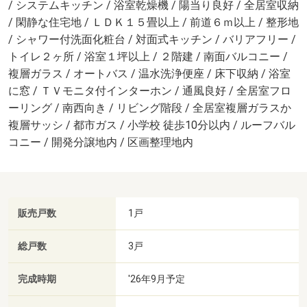
/ システムキッチン / 浴室乾燥機 / 陽当り良好 / 全居室収納
/ 閑静な住宅地 / ＬＤＫ１５畳以上 / 前道６ｍ以上 / 整形地
/ シャワー付洗面化粧台 / 対面式キッチン / バリアフリー /
トイレ２ヶ所 / 浴室１坪以上 / ２階建 / 南面バルコニー /
複層ガラス / オートバス / 温水洗浄便座 / 床下収納 / 浴室
に窓 / ＴＶモニタ付インターホン / 通風良好 / 全居室フロ
ーリング / 南西向き / リビング階段 / 全居室複層ガラスか
複層サッシ / 都市ガス / 小学校 徒歩10分以内 / ルーフバル
コニー / 開発分譲地内 / 区画整理地内
販売戸数
1戸
総戸数
3戸
完成時期
'26年9月予定