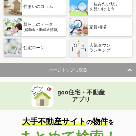
「住みたい駅」
住まいのコラム
を見つけよう
暮らしのデータ
家賃相場
(補助金・助成金情報)
人気タウン
住宅ローン
ランキング
ページトップに戻る
goo住宅・不動産
アプリ
大手不動産サイト
物件
の
を