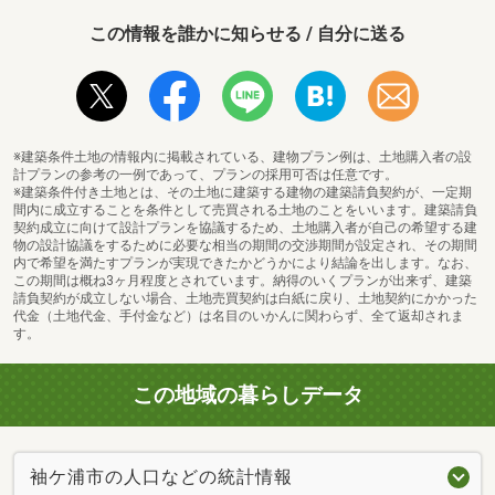
この情報を誰かに知らせる / 自分に送る
※建築条件土地の情報内に掲載されている、建物プラン例は、土地購入者の設
計プランの参考の一例であって、プランの採用可否は任意です。
※建築条件付き土地とは、その土地に建築する建物の建築請負契約が、一定期
間内に成立することを条件として売買される土地のことをいいます。建築請負
契約成立に向けて設計プランを協議するため、土地購入者が自己の希望する建
物の設計協議をするために必要な相当の期間の交渉期間が設定され、その期間
内で希望を満たすプランが実現できたかどうかにより結論を出します。なお、
この期間は概ね3ヶ月程度とされています。納得のいくプランが出来ず、建築
請負契約が成立しない場合、土地売買契約は白紙に戻り、土地契約にかかった
代金（土地代金、手付金など）は名目のいかんに関わらず、全て返却されま
す。
この地域の暮らしデータ
袖ケ浦市の人口などの統計情報