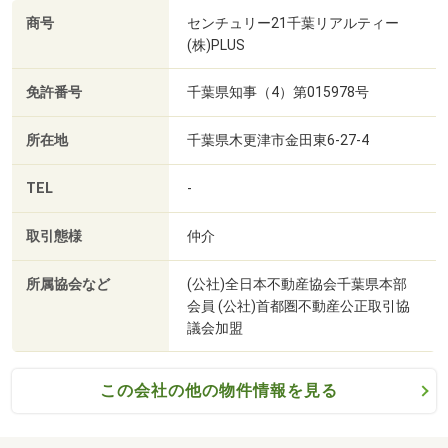
にアドバイス致しますのでご安心を。まずはお気軽にご相
商号
センチュリー21千葉リアルティー
談いただき、資金面の不安を解決して下さい。
(株)PLUS
免許番号
千葉県知事（4）第015978号
所在地
千葉県木更津市金田東6-27-4
TEL
-
取引態様
仲介
所属協会など
(公社)全日本不動産協会千葉県本部
会員 (公社)首都圏不動産公正取引協
議会加盟
この会社の他の物件情報を見る