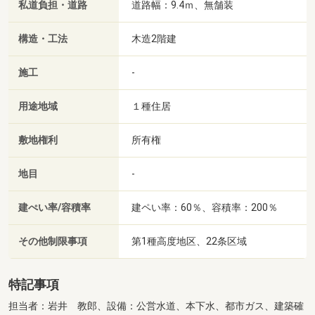
私道負担・道路
道路幅：9.4ｍ、無舗装
構造・工法
木造2階建
施工
-
用途地域
１種住居
敷地権利
所有権
地目
-
建ぺい率/容積率
建ペい率：60％、容積率：200％
その他制限事項
第1種高度地区、22条区域
特記事項
担当者：岩井 教郎、設備：公営水道、本下水、都市ガス、建築確