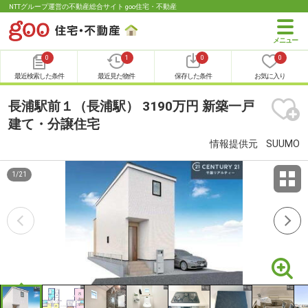
NTTグループ運営の不動産総合サイト goo住宅・不動産
0
1
0
0
最近検索した条件
最近見た物件
保存した条件
お気に入り
長浦駅前１（長浦駅） 3190万円 新築一戸
建て・分譲住宅
情報提供元
SUUMO
1
/
21