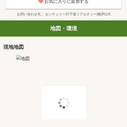
お気に入りに追加する
◆ご案内方法
ご自宅へお迎えはもちろん（無料）・最寄の駅等など・ご
お問い合わせ先
センチュリー21千葉リアルティー(株)PLUS
指定場所でお待ち合わせからのご案内も可能です。弊社へ
のご来社などもご相談してください
地図・環境
ご希望があれば周辺環境（駅・お買い物施設・教育施設）
なども一緒に、ご案内をいたします。お気軽にお申し付け
ください。
現地地図
◆ご予約方法
平日でのご案内や今すぐのご案内も大歓迎です♪お早めにご
連絡頂ければ、ご条件に合う他の物件の資料もご用意いた
します。
事前に鍵の手配が必要な場合がありますので、お早めにご
連絡をいただけると、ご案内がスムーズです。
◆住宅ローン相談
住宅ローンの支払いはどの位になるのか知りたい？自分達
の年収からどの位の家が買えるのか知りたい？他の借入・