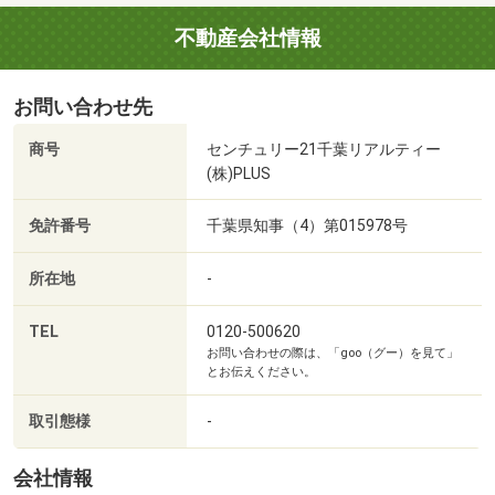
指定場所でお待ち合わせからのご案内も可能です。弊社へ
のご来社などもご相談してください
不動産会社情報
ご希望があれば周辺環境（駅・お買い物施設・教育施設）
なども一緒に、ご案内をいたします。お気軽にお申し付け
お問い合わせ先
ください。
商号
センチュリー21千葉リアルティー
◆ご予約方法
(株)PLUS
平日でのご案内や今すぐのご案内も大歓迎です♪お早めにご
連絡頂ければ、ご条件に合う他の物件の資料もご用意いた
免許番号
千葉県知事（4）第015978号
します。
所在地
-
事前に鍵の手配が必要な場合がありますので、お早めにご
連絡をいただけると、ご案内がスムーズです。
TEL
0120-500620
お問い合わせの際は、「goo（グー）を見て」
◆住宅ローン相談
とお伝えください。
住宅ローンの支払いはどの位になるのか知りたい？自分達
の年収からどの位の家が買えるのか知りたい？他の借入・
取引態様
-
ローンがあり住宅ローンが借りられるか心配などなど？弊
社には有資格者の住宅ローンアドバイザーおります。適確
会社情報