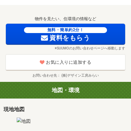
事前にご連絡をいただけると、スムーズにご案内が可能で
す
物件を見たい、住環境の情報など
ご見学のご予約は上記のお電話番号よりお気軽にお問い合
わせください。
無料・簡単約2分！
資料請求は【下部のオレンジ色資料請求ボタンを押してく
資料をもらう
ださい】
※SUUMOのお問い合わせページへ移動します
お客様のご都合に合わせて、「知りたい情報だけ」という
お気に入りに追加する
短時間のご案内も可能です。
お問い合わせ先
(株)デザイン工房みらい
間取り・設備の機能の説明はもちろん、それぞれのメリッ
ト・デメリット詳しくお話しさせて頂きます。
地図・環境
◆ご希望条件の相談・関連物件のご紹介（30分～）
お家探しを進めているうちに、どんな家選びをしたら良い
かわからなくなってきた…なんてお悩みを抱えている方
現地地図
も、少なくありません。
ご希望条件を伺いながら整理し、他にもお客様に合う物件