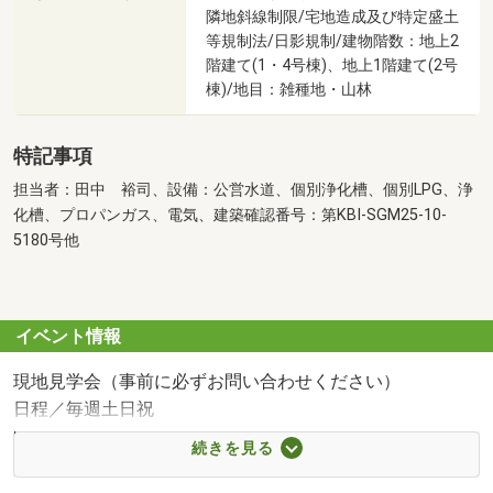
隣地斜線制限/宅地造成及び特定盛土
等規制法/日影規制/建物階数：地上2
階建て(1・4号棟)、地上1階建て(2号
棟)/地目：雑種地・山林
特記事項
担当者：田中 裕司、設備：公営水道、個別浄化槽、個別LPG、浄
化槽、プロパンガス、電気、建築確認番号：第KBI-SGM25-10-
5180号他
イベント情報
現地見学会（事前に必ずお問い合わせください）
日程／毎週土日祝
時間／10:00～17:00
続きを見る
◆ご予約方法
通話無料【0800-814-6628】