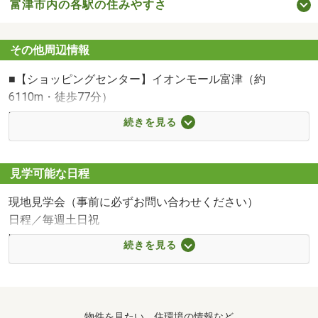
富津市内の各駅の住みやすさ
お客様の【一生に一度の買い物】を弊社にてお手伝いをさ
せていただけるよう、スタッフ一同心よりお待ちしており
その他周辺情報
ます。
■【ショッピングセンター】イオンモール富津（約
6110m・徒歩77分）
■【スーパー】VERY FOODS尾張屋大貫店（約1259m・徒
続きを見る
歩16分）
■【コンビニ】セブンイレブン富津千種新田店（約
1782m・徒歩23分）
見学可能な日程
■【ドラッグストア】クリエイトエス・ディー富津大貫店
現地見学会（事前に必ずお問い合わせください）
（約1567m・徒歩20分）
日程／毎週土日祝
■【小学校】富津市立大佐和小学校（約1903m・徒歩24
時間／10:00～17:00
分）
続きを見る
◆ご予約方法
■【中学校】富津市立大佐和中学校（約1700m・徒歩22
通話無料【0800-814-6628】
分）
事前にご連絡をいただけると、スムーズにご案内が可能で
■【幼稚園・保育園】大佐和幼稚園（約699m・徒歩9分）
す
■【病院】国保直営君津中央病院大佐和分院（約882m・徒
物件を見たい、住環境の情報など