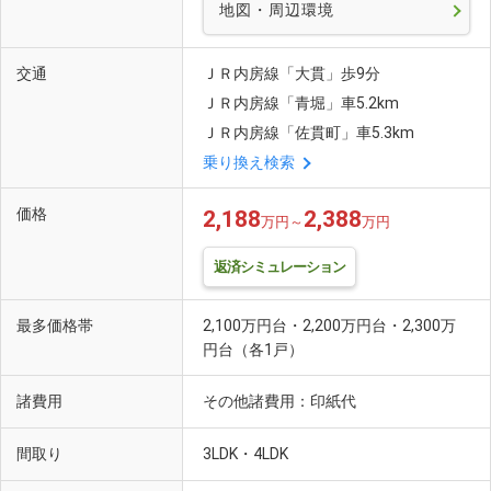
地図・周辺環境
交通
ＪＲ内房線「大貫」歩9分
ＪＲ内房線「青堀」車5.2km
ＪＲ内房線「佐貫町」車5.3km
乗り換え検索
価格
2,188
2,388
万円～
万円
返済シミュレーション
最多価格帯
2,100万円台・2,200万円台・2,300万
円台（各1戸）
諸費用
その他諸費用：印紙代
間取り
3LDK・4LDK