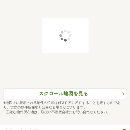
をお探しし、ご提案させて頂きます。
◆弊社は千葉県内で【お客様第一】をモットーに不動産仲
介・リフォーム・買取を積極的に取り組んでおります！お
客様のご希望に合わせた新築住宅、中古住宅、マンショ
ン、土地等のご購入を全力でサポートさせていただきま
す。
◆弊社では専門のスタッフによる住宅ローンのご相談や住
宅購入の相談等も承っております。【頭金無しでも住宅ロ
ーンが組めるか？】【他の借入があるが住宅ローンが組め
るのか？】等のローンに不安がある方も是非一度当社スタ
ッフまでご相談下さい。
スクロール地図を見る
◆現在、物件買取も積極的に行っております。
※地図上に表示される物件の位置は付近住所に所在することを表すものであ
り、実際の物件所在地とは異なる場合がございます。
【他社でお見積りしたが思ったような金額が付かない...】
正確な物件所在地は、取扱い不動産会社にお問い合わせください。
【築年数が経っているが買取出来るか？】等の内容も弊社
にご相談いただければ全力でサポート致します。