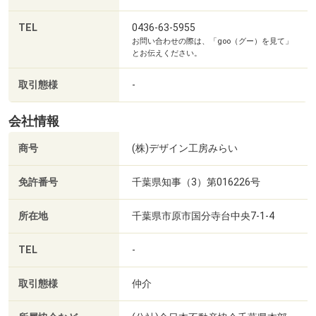
介・リフォーム・買取を積極的に取り組んでおります！お
客様のご希望に合わせた新築住宅、中古住宅、マンショ
TEL
0436-63-5955
お問い合わせの際は、「goo（グー）を見て」
ン、土地等のご購入を全力でサポートさせていただきま
とお伝えください。
す。
取引態様
-
◆弊社では専門のスタッフによる住宅ローンのご相談や住
宅購入の相談等も承っております。【頭金無しでも住宅ロ
会社情報
ーンが組めるか？】【他の借入があるが住宅ローンが組め
商号
(株)デザイン工房みらい
るのか？】等のローンに不安がある方も是非一度当社スタ
ッフまでご相談下さい。
免許番号
千葉県知事（3）第016226号
◆現在、物件買取も積極的に行っております。
所在地
千葉県市原市国分寺台中央7-1-4
【他社でお見積りしたが思ったような金額が付かない...】
【築年数が経っているが買取出来るか？】等の内容も弊社
TEL
-
にご相談いただければ全力でサポート致します。
取引態様
仲介
お客様の【一生に一度の買い物】を弊社にてお手伝いをさ
せていただけるよう、スタッフ一同心よりお待ちしており