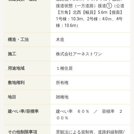
接道状態（一方道路）接道①（公道
【方角】北西【幅員】5.6m【接面】
1号棟：10.3m、2号棟：4.0ｍ、4号
棟：10.6m）
構造・工法
木造
施工
株式会社アーネストワン
用途地域
１種住居
敷地権利
所有権
地目
雑種地
建ぺい率/容積率
建ぺい率 ６０％ ／ 容積率 ２
００％
その他制限事項
景観法による規制有、道路斜線制限/