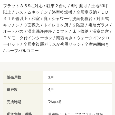
フラット３５Sに対応 / 駐車２台可 / 即引渡可 / 土地50坪
以上 / システムキッチン / 浴室乾燥機 / 全居室収納 / ＬＤ
Ｋ１５畳以上 / 和室 / 庭 / シャワー付洗面化粧台 / 対面式
キッチン / ３面採光 / トイレ２ヶ所 / ２階建 / 複層ガラス /
オートバス / 温水洗浄便座 / ロフト / 床下収納 / 浴室に窓 /
ＴＶモニタ付インターホン / 南西向き / ウォークインクロ
ーゼット / 全居室複層ガラスか複層サッシ / 全室南西向き
/ ルーフバルコニー
販売戸数
3戸
総戸数
4戸
完成時期
'26年4月
私道負担・道路
道路幅：5.6ｍ、アスファルト舗装、