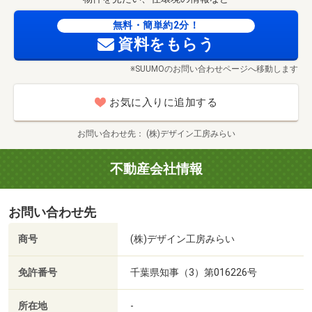
ご見学のご予約は上記のお電話番号よりお気軽にお問い合
歩12分）
わせください。
無料・簡単約2分！
■【郵便局】富津千種新田郵便局（約94m・徒歩2分）
資料をもらう
資料請求は【下部のオレンジ色資料請求ボタンを押してく
ださい】
※SUUMOのお問い合わせページへ移動します
お客様のご都合に合わせて、「知りたい情報だけ」という
お気に入りに追加する
短時間のご案内も可能です。
お問い合わせ先
(株)デザイン工房みらい
間取り・設備の機能の説明はもちろん、それぞれのメリッ
ト・デメリット詳しくお話しさせて頂きます。
不動産会社情報
◆ご希望条件の相談・関連物件のご紹介（30分～）
お家探しを進めているうちに、どんな家選びをしたら良い
お問い合わせ先
かわからなくなってきた…なんてお悩みを抱えている方
も、少なくありません。
商号
(株)デザイン工房みらい
ご希望条件を伺いながら整理し、他にもお客様に合う物件
をお探しし、ご提案させて頂きます。
免許番号
千葉県知事（3）第016226号
◆弊社は千葉県内で【お客様第一】をモットーに不動産仲
所在地
-