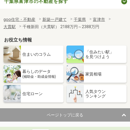
千葉県富津市の不動産を探す
goo住宅・不動産
新築一戸建て
千葉県
富津市
大貫駅
千種新田（大貫駅） 2188万円～2388万円
お役立ち情報
「住みたい駅」
住まいのコラム
を見つけよう
暮らしのデータ
家賃相場
(補助金・助成金情報)
人気タウン
住宅ローン
ランキング
ページトップに戻る