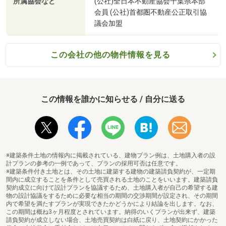
所属協会など
(公社)全日本不動産協会千葉県本部
ます。
会員 (公社)首都圏不動産公正取引協
議会加盟
この会社の他の物件情報を見る
この情報を誰かに知らせる / 自分に送る
※建築条件土地の情報内に掲載されている、建物プラン例は、土地購入者の設
計プランの参考の一例であって、プランの採用可否は任意です。
※建築条件付き土地とは、その土地に建築する建物の建築請負契約が、一定期
間内に成立することを条件として売買される土地のことをいいます。建築請負
契約成立に向けて設計プランを協議するため、土地購入者が自己の希望する建
物の設計協議をするために必要な相当の期間の交渉期間が設定され、その期間
内で希望を満たすプランが実現できたかどうかにより結論を出します。なお、
この期間は概ね3ヶ月程度とされています。納得のいくプランが出来ず、建築
請負契約が成立しない場合、土地売買契約は白紙に戻り、土地契約にかかった