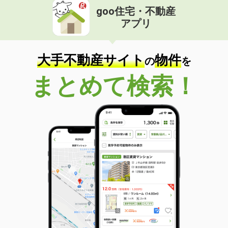
goo住宅・不動産
アプリ
大手不動産サイト
物件
の
を
まとめて検索！