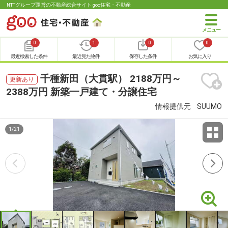
NTTグループ運営の不動産総合サイト goo住宅・不動産
0
1
0
0
最近検索した条件
最近見た物件
保存した条件
お気に入り
千種新田（大貫駅） 2188万円～
更新あり
2388万円 新築一戸建て・分譲住宅
情報提供元
SUUMO
1
/
21