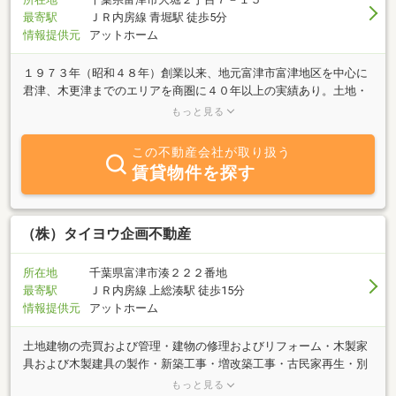
最寄駅
ＪＲ内房線 青堀駅 徒歩5分
情報提供元
アットホーム
１９７３年（昭和４８年）創業以来、地元富津市富津地区を中心に
君津、木更津までのエリアを商圏に４０年以上の実績あり。土地・
建物の仲介、賃貸管理はもちろん、分譲地開発販売、注文住宅の提
もっと見る
案、マイホーム取得のための資金計画の提案、地域特性に併せた資
産活用提案から企業誘致に至るまで幅広く対応いたします。お客様
この不動産会社が取り扱う
の夢の実現のために、どんなことでもお気軽にご相談下さい。
賃貸物件を探す
（株）タイヨウ企画不動産
所在地
千葉県富津市湊２２２番地
最寄駅
ＪＲ内房線 上総湊駅 徒歩15分
情報提供元
アットホーム
土地建物の売買および管理・建物の修理およびリフォーム・木製家
具および木製建具の製作・新築工事・増改築工事・古民家再生・別
荘有効活用・不動産の買取りの他、貸別荘の運営と管理を行ってお
もっと見る