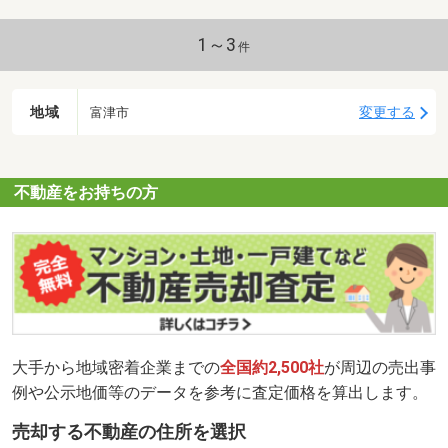
1～3
件
地域
変更する
富津市
不動産をお持ちの方
大手から地域密着企業までの
全国約2,500社
が周辺の売出事
例や公示地価等のデータを参考に査定価格を算出します。
売却する不動産の住所を選択