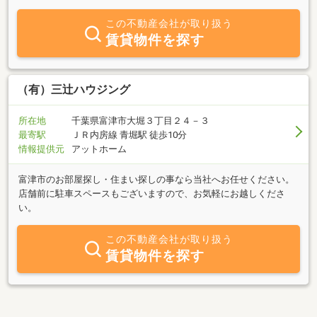
ります。また、貸別荘事業を検討されている方におかれましては、
土地の選定および建物の設計または建物の改装・外構工事・設備の
この不動産会社が取り扱う
企画・備品調達・消防および保健所の申請を経て運営並びに管理ま
賃貸物件を探す
でのご助言ができますので、是非お役立て下さい。その他詳細は弊
社ホームページをご覧下さいませ。【建設業併設】建設業許可：千
葉県知事（般ｰ7）第57975号【グループ会社】からめんやMARU（富
津市小久保）
（有）三辻ハウジング
所在地
千葉県富津市大堀３丁目２４－３
最寄駅
ＪＲ内房線 青堀駅 徒歩10分
情報提供元
アットホーム
富津市のお部屋探し・住まい探しの事なら当社へお任せください。
店舗前に駐車スペースもございますので、お気軽にお越しくださ
い。
この不動産会社が取り扱う
賃貸物件を探す