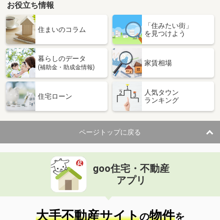
お役立ち情報
「住みたい街」
住まいのコラム
を見つけよう
暮らしのデータ
家賃相場
(補助金・助成金情報)
人気タウン
住宅ローン
ランキング
ページトップに戻る
goo住宅・不動産
アプリ
大手不動産サイト
物件
の
を