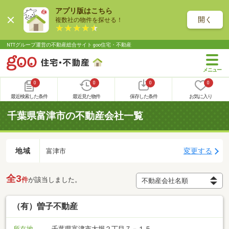
アプリ版はこちら
開く
複数社の物件を探せる！
NTTグループ運営の不動産総合サイト goo住宅・不動産
0
0
0
0
最近検索した条件
最近見た物件
保存した条件
お気に入り
千葉県富津市の不動産会社一覧
地域
変更する
富津市
全3
件
が該当しました。
（有）曽子不動産
所在地
千葉県富津市大堀２丁目７－１５