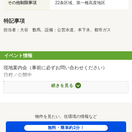
その他制限事項
22条区域、第一種高度地区
特記事項
担当者：大谷 数馬、設備：公営水道、本下水、都市ガス
イベント情報
現地案内会（事前に必ずお問い合わせください）
日程／公開中
時間／9:30～19:00
続きを見る
◇貴重なお時間の中で、ご希望の情報をご案内いたします
◇
お客様の都合に合わせて【知りたい情報だけ】という短時
間のご案内も可能です。
物件を見たい、住環境の情報など
おおよその所要時間や内容は、下記をご覧ください。
＊現地/現地見学（30分～）
無料・簡単約2分！