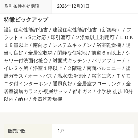
取引条件有効期限
2026年12月31日
特徴ピックアップ
設計住宅性能評価書 / 建設住宅性能評価書（新築時） / フ
ラット３５Sに対応 / 即引渡可 / ２沿線以上利用可 / ＬＤＫ
１８畳以上 / 南向き / システムキッチン / 浴室乾燥機 / 陽
当り良好 / 全居室収納 / 閑静な住宅地 / 前道６ｍ以上 / シ
ャワー付洗面化粧台 / 対面式キッチン / バリアフリー / ト
イレ２ヶ所 / 浴室１坪以上 / ２階建 / 南面バルコニー / 複
層ガラス / オートバス / 温水洗浄便座 / 浴室に窓 / ＴＶモ
ニタ付インターホン / 通風良好 / 全居室フローリング / 全
居室複層ガラスか複層サッシ / 都市ガス / 小学校 徒歩10分
以内 / 納戸 / 食器洗乾燥機
販売戸数
1戸