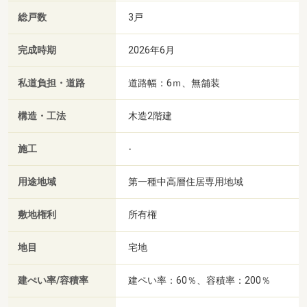
総戸数
3戸
完成時期
2026年6月
私道負担・道路
道路幅：6ｍ、無舗装
構造・工法
木造2階建
施工
-
用途地域
第一種中高層住居専用地域
敷地権利
所有権
地目
宅地
建ぺい率/容積率
建ペい率：60％、容積率：200％