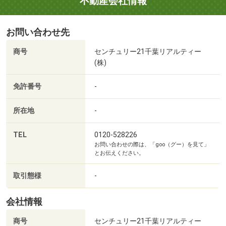
不動産会社情報
なども一緒に、ご案内をいたします。お気軽にお申し付け
ください。
お問い合わせ先
◆ご予約方法
事前に鍵の手配が必要な場合がありますので、お早目にご
商号
センチュリー21千葉リアルティー
連絡をいただけると、ご案内がスムーズです。
(株)
◆住宅ローン相談
住宅ローンの支払いはどの位になるのか知りたい？自分達
免許番号
-
マックスバリュ習志野台店まで496m
の年収からどの位の家が買えるのか知りたい？他の借入・
所在地
-
ローンがあり住宅ローンが借りられるか心配などなど？弊
社には有資格者の住宅ローンアドバイザーおります。適確
TEL
0120-528226
にアドバイス致しますのでご安心を。まずはお気軽にご相
お問い合わせの際は、「goo（グー）を見て」
談いただき、資金面の不安を解決して下さい。
とお伝えください。
取引態様
-
会社情報
商号
センチュリー21千葉リアルティー