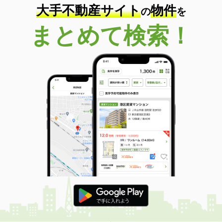
大手不動産サイト
物件
の
を
まとめて検索！