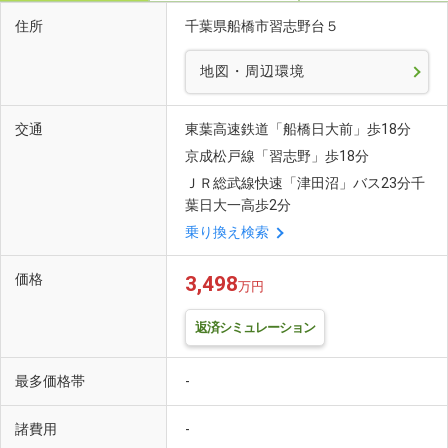
住所
千葉県船橋市習志野台５
地図・周辺環境
交通
東葉高速鉄道「船橋日大前」歩18分
京成松戸線「習志野」歩18分
ＪＲ総武線快速「津田沼」バス23分千
葉日大一高歩2分
乗り換え検索
価格
3,498
万円
返済シミュレーション
最多価格帯
-
諸費用
-