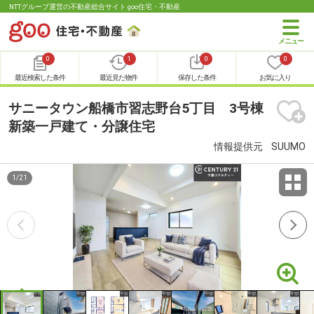
NTTグループ運営の不動産総合サイト goo住宅・不動産
0
1
0
0
最近検索した条件
最近見た物件
保存した条件
お気に入り
サニータウン船橋市習志野台5丁目 3号棟
新築一戸建て・分譲住宅
情報提供元
SUUMO
1
/
21