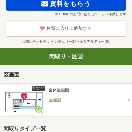
＊ご希望条件のご相談（30分～）
資料をもらう
＊資金計画のご相談（30分～）
※SUUMOのお問い合わせページへ移動します
＊会社の強みのご紹介（30分～）
◆ご案内方法
お気に入りに追加する
ご自宅へお迎えはもちろん（無料）・最寄の駅等など・ご
指定場所でお待ち合わせからのご案内も可能です。弊社へ
お問い合わせ先
センチュリー21千葉リアルティー(株)
のご来社などもご相談してください。
ご希望があれば周辺環境（駅・お買い物施設・教育施設）
間取り・区画
なども一緒に、ご案内をいたします。お気軽にお申し付け
ください。
区画図
◆ご予約方法
事前に鍵の手配が必要な場合がありますので、お早目にご
連絡をいただけると、ご案内がスムーズです。
全体区画図
◆住宅ローン相談
区画図
住宅ローンの支払いはどの位になるのか知りたい？自分達
の年収からどの位の家が買えるのか知りたい？他の借入・
ローンがあり住宅ローンが借りられるか心配などなど？弊
社には有資格者の住宅ローンアドバイザーおります。適確
間取りタイプ一覧