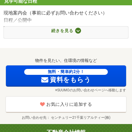
見学可能な日程
■【スーパー】マックスバリュ習志野台店（約496m・徒歩
現地案内会（事前に必ずお問い合わせください）
7分）
日程／公開中
■【コンビニ】ローソン船橋習志野台五丁目店（約516m・
時間／9:30～19:00
徒歩7分）
続きを見る
◇貴重なお時間の中で、ご希望の情報をご案内いたします
■【ドラッグストア】ウエルシア習志野台5丁目店（約
◇
524m・徒歩7分）
お客様の都合に合わせて【知りたい情報だけ】という短時
■【幼稚園・保育園】アンデルセン第二保育園（約408m・
間のご案内も可能です。
徒歩6分）
物件を見たい、住環境の情報など
おおよその所要時間や内容は、下記をご覧ください。
■【病院】医療法人成春会北習志野花輪病院（約1370m・
＊現地/現地見学（30分～）
無料・簡単約2分！
徒歩18分）
資料をもらう
＊ご希望条件のご相談（30分～）
■【郵便局】船橋習志野台五郵便局（約674m・徒歩9分）
船橋市立習志野台中学校まで690m
＊資金計画のご相談（30分～）
■【ショッピングセンター】ゆめまち習志野台モール（約
※SUUMOのお問い合わせページへ移動します
＊会社の強みのご紹介（30分～）
1043m・徒歩14分）
◆ご案内方法
お気に入りに追加する
ご自宅へお迎えはもちろん（無料）・最寄の駅等など・ご
指定場所でお待ち合わせからのご案内も可能です。弊社へ
お問い合わせ先
センチュリー21千葉リアルティー(株)
のご来社などもご相談してください。
ご希望があれば周辺環境（駅・お買い物施設・教育施設）