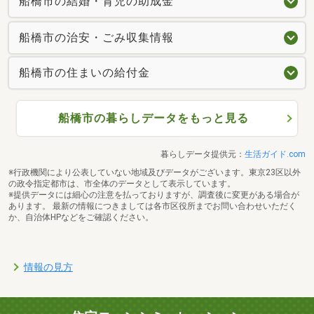
船橋市の結婚・育児の助成金
船橋市の治安・ごみ収集情報
船橋市の住まいの給付金
船橋市の暮らしデータをもっと見る
暮らしデータ提供元：
生活ガイド.com
※行政機関により公表していない地域及びデータがございます。東京23区以外
医療法人成春会北習志野花輪病院まで1370m
の政令指定都市は、市全体のデータとして表示しています。
※提供データには細心の注意を払っておりますが、調査後に変更がある場合が
あります。 最新の情報につきましては各市区役所までお問い合わせいただく
か、自治体HPなどをご確認ください。
情報の見方