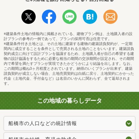
ウエルシア習志野台5丁目店まで524m
※建築条件土地の情報内に掲載されている、建物プラン例は、土地購入者の設
計プランの参考の一例であって、プランの採用可否は任意です。
※建築条件付き土地とは、その土地に建築する建物の建築請負契約が、一定期
間内に成立することを条件として売買される土地のことをいいます。建築請負
契約成立に向けて設計プランを協議するため、土地購入者が自己の希望する建
物の設計協議をするために必要な相当の期間の交渉期間が設定され、その期間
内で希望を満たすプランが実現できたかどうかにより結論を出します。なお、
この期間は概ね3ヶ月程度とされています。納得のいくプランが出来ず、建築
請負契約が成立しない場合、土地売買契約は白紙に戻り、土地契約にかかった
代金（土地代金、手付金など）は名目のいかんに関わらず、全て返却されま
す。
この地域の暮らしデータ
アンデルセン第二保育園まで408m
船橋市の人口などの統計情報