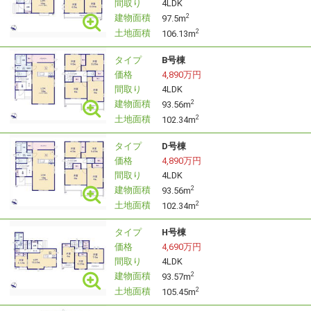
間取り
4LDK
◆ご見学の予約について
建物面積
2
97.5m
土地面積
2
106.13m
鍵の手配が必要な場合があるため、お早目にご予約いただ
けますと
タイプ
B号棟
スムーズにご案内が可能でございます。
価格
4,890万円
当日はスマホなどで物件で写真撮影も可能でございます
間取り
4LDK
建物面積
2
93.56m
土地面積
2
102.34m
◇ご見学希望は≪見学予約（無料）≫ボタンから予約可能
です◇
タイプ
D号棟
当日見学希望の際は、電話ボタン（青色）からお気軽にご
価格
4,890万円
連絡下さい♪
間取り
4LDK
建物面積
2
93.56m
土地面積
2
102.34m
平日やお仕事前・後のご見学もお待ちしております♪
タイプ
H号棟
◇◆◇◆◇◆◇◆◇◆◇◆◇◆◇◆◇◆◇◆◇◆◇◆
価格
4,690万円
間取り
4LDK
建物面積
2
93.57m
土地面積
2
105.45m