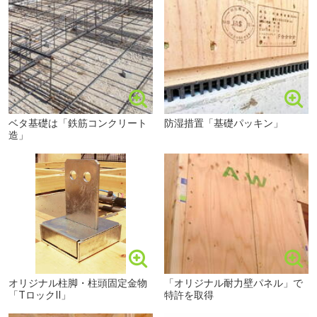
さいたま市立宮原中学校まで1220m 徒歩16分
ベタ基礎は「鉄筋コンクリート
防湿措置「基礎パッキン」
造」
オリジナル柱脚・柱頭固定金物
「オリジナル耐力壁パネル」で
「TロックⅡ」
特許を取得