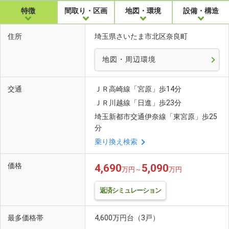
特徴
間取り・区画
地図・環境
設備・構造
住所
埼玉県さいたま市北区奈良町
地図・周辺環境
交通
ＪＲ高崎線「宮原」歩14分
ＪＲ川越線「日進」歩23分
埼玉新都市交通伊奈線「東宮原」歩25
分
乗り換え検索
価格
4,690
5,090
万円～
万円
返済シミュレーション
最多価格帯
4,600万円台（3戸）