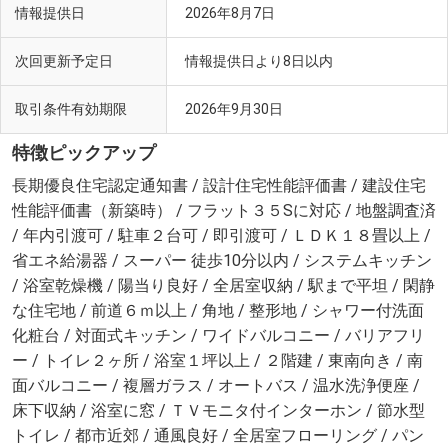
情報提供日
2026年8月7日
次回更新予定日
情報提供日より8日以内
取引条件有効期限
2026年9月30日
特徴ピックアップ
長期優良住宅認定通知書 / 設計住宅性能評価書 / 建設住宅
性能評価書（新築時） / フラット３５Sに対応 / 地盤調査済
/ 年内引渡可 / 駐車２台可 / 即引渡可 / ＬＤＫ１８畳以上 /
省エネ給湯器 / スーパー 徒歩10分以内 / システムキッチン
/ 浴室乾燥機 / 陽当り良好 / 全居室収納 / 駅まで平坦 / 閑静
な住宅地 / 前道６ｍ以上 / 角地 / 整形地 / シャワー付洗面
化粧台 / 対面式キッチン / ワイドバルコニー / バリアフリ
ー / トイレ２ヶ所 / 浴室１坪以上 / ２階建 / 東南向き / 南
面バルコニー / 複層ガラス / オートバス / 温水洗浄便座 /
床下収納 / 浴室に窓 / ＴＶモニタ付インターホン / 節水型
トイレ / 都市近郊 / 通風良好 / 全居室フローリング / パン