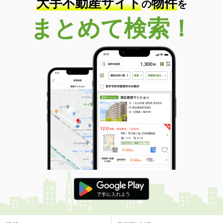
大手不動産サイト
物件
の
を
まとめて検索！