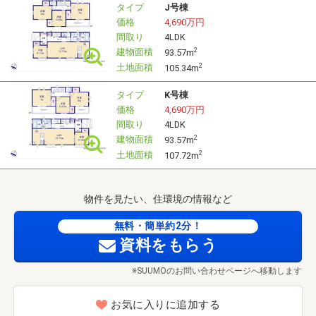
タイプ
J号棟
価格
4,690万円
間取り
4LDK
建物面積
2
93.57m
土地面積
2
105.34m
タイプ
K号棟
価格
4,690万円
間取り
4LDK
建物面積
2
93.57m
土地面積
2
107.72m
物件を見たい、住環境の情報など
無料・簡単約2分！
資料をもらう
※SUUMOのお問い合わせページへ移動します
お気に入りに追加する