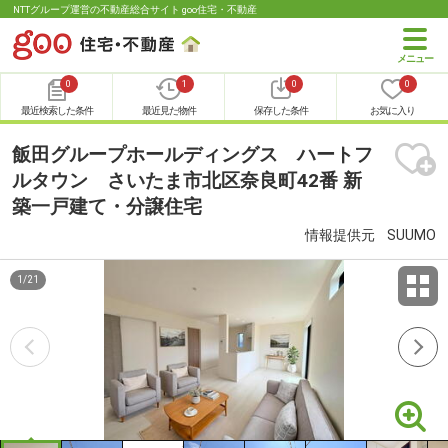
NTTグループ運営の不動産総合サイト goo住宅・不動産
0
1
0
0
最近検索した条件
最近見た物件
保存した条件
お気に入り
飯田グループホールディングス ハートフ
ルタウン さいたま市北区奈良町42番 新
築一戸建て・分譲住宅
情報提供元
SUUMO
1
/
21