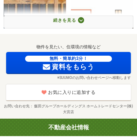
さいたま市立奈良保育園まで900m 自転車4分
続きを見る
物件を見たい、住環境の情報など
水に強い成形型断熱材「ポリス
強い耐震性に貢献「厚床合板」
無料・簡単約2分！
チレンフォーム」
資料をもらう
※SUUMOのお問い合わせページへ移動します
お気に入りに追加する
お問い合わせ先
飯田グループホールディングス ホームトレードセンター(株)
大宮店
さいたま北部医療センターまで2770m 車6分
不動産会社情報