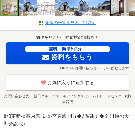
画像の一覧を見る（21枚）
物件を見たい、住環境の情報など
無料・簡単約2分！
資料をもらう
※SUUMOのお問い合わせページへ移動します
お気に入りに追加する
お問い合わせ先
飯田グループホールディングス ホームトレードセンター(株)
大宮店
8/8更新≪室内完成♪≫宮原駅14分◆2階建て◆全11棟の大
型分譲地♪