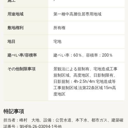
施工
-
用途地域
第一種中高層住居専用地域
敷地権利
所有権
地目
宅地
建ぺい率/容積率
建ペい率：60％、容積率：200％
その他制限事項
景観法による規制有、宅地造成工事
規制区域、高度地区、日影制限有、
日影規制：4h-2.5h/4m 宅地造成等
工事規制区域 法第22条区域 15m高
度地区
特記事項
担当者：峰村 大地、設備：公営水道、本下水、都市ガス、建築確
認番号：第HPA-26-03094-1号他