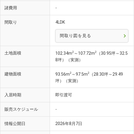
諸費用
-
間取り
4LDK
間取り図を見る
2
2
土地面積
102.34m
～107.72m
（30.95坪～32.5
8坪）（実測）
2
2
建物面積
93.56m
～97.5m
（28.30坪～29.49
坪）（実測）
入居時期
即引渡可
販売スケジュール
-
情報公開日
2026年8月7日