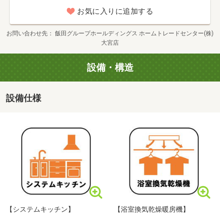
■【病院】さいたま北部医療センター（約2770m・徒歩35
お気に入りに追加する
【内容（所要時間）】
分）
お問い合わせ先
飯田グループホールディングス ホームトレードセンター(株)
① さくっと見学コース （３０分～）
大宮店
② じっくり見学コース （６０分～）
設備・構造
③ 納得見学コース （９０分～）
④ まずは住宅ローン相談 （２０分～）
設備仕様
上記①～④の中でお好きな番号をお教えください♪
※物件のご見学と合わせて、ファイナンシャルプランナー
による
無料相談も可能でございます。お気軽に営業担当までご相
ドラッグストアセキ奈良町店まで300m 徒歩4分
談下さい
◇最寄り駅へのお迎えなど、ご要望に応じて送迎も可能で
ございます。
当日担当をさせていただくスタッフとお打ち合わせいただ
【システムキッチン】
【浴室換気乾燥暖房機】
き、スムーズな