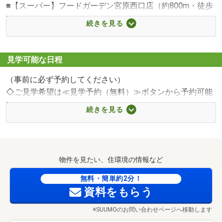
■【スーパー】フードガーデン宮原西口店（約800m・徒歩
10分）
ミニストップさいたま奈良町店まで500m 徒歩7分
続きを見る
■【コンビニ】セブンイレブン大宮奈良町店（約130m・徒
歩2分）
■【コンビニ】ミニストップさいたま奈良町店（約500m・
見学可能な日程
徒歩7分）
（事前に必ず予約してください）
■【ドラッグストア】ドラッグセイムス奈良町店（約
◇ご見学希望は≪見学予約（無料）≫ボタンから予約可能
50m・徒歩1分）
です◇
■【ドラッグストア】ウエルシアさいたま奈良町店（約
続きを見る
当日見学希望の際は、電話ボタン（青色）からお気軽にご
200m・徒歩3分）
連絡下さい
■【ドラッグストア】ドラッグストアセキ奈良町店（約
300m・徒歩4分）
～～～～～◇◆ 当物件のご見学について◆◇～～～～～
■【小学校】さいたま市立大宮別所小学校（約1380m・徒
物件を見たい、住環境の情報など
歩18分）
◆当物件は、飯田グループホールディングス唯一の販売会
無料・簡単約2分！
■【中学校】さいたま市立宮原中学校（約1220m・徒歩16
資料をもらう
社である
分）
ドラッグセイムス奈良町店まで50m 徒歩1分
ホームトレードセンターの社員が物件のご案内をさせてい
■【幼稚園・保育園】さいたま市立奈良保育園（約900m・
※SUUMOのお問い合わせページへ移動します
ただきます
徒歩12分）