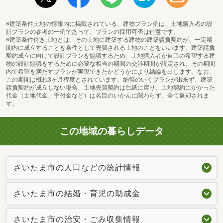
※建築条件土地の情報内に掲載されている、建物プラン例は、土地購入者の設
計プランの参考の一例であって、プランの採用可否は任意です。
※建築条件付き土地とは、その土地に建築する建物の建築請負契約が、一定期
間内に成立することを条件として売買される土地のことをいいます。建築請負
契約成立に向けて設計プランを協議するため、土地購入者が自己の希望する建
物の設計協議をするために必要な相当の期間の交渉期間が設定され、その期間
内で希望を満たすプランが実現できたかどうかにより結論を出します。なお、
この期間は概ね3ヶ月程度とされています。納得のいくプランが出来ず、建築
請負契約が成立しない場合、土地売買契約は白紙に戻り、土地契約にかかった
代金（土地代金、手付金など）は名目のいかんに関わらず、全て返却されま
す。
この地域の暮らしデータ
さいたま市の人口などの統計情報
さいたま市の結婚・育児の助成金
さいたま市の治安・ごみ収集情報