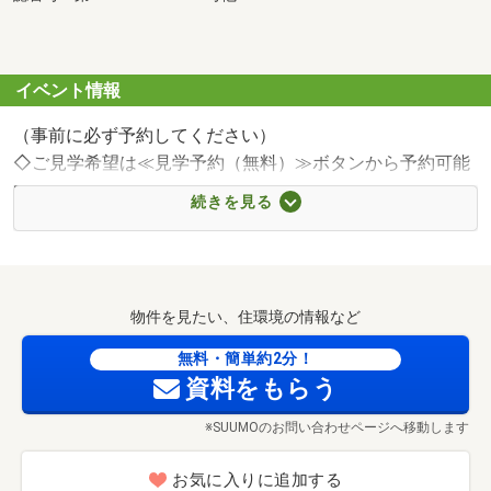
イベント情報
（事前に必ず予約してください）
◇ご見学希望は≪見学予約（無料）≫ボタンから予約可能
です◇
続きを見る
当日見学希望の際は、電話ボタン（青色）からお気軽にご
連絡下さい
～～～～～◇◆ 当物件のご見学について◆◇～～～～～
物件を見たい、住環境の情報など
◆当物件は、飯田グループホールディングス唯一の販売会
無料・簡単約2分！
社である
資料をもらう
ホームトレードセンターの社員が物件のご案内をさせてい
※SUUMOのお問い合わせページへ移動します
ただきます
お気に入りに追加する