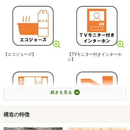
ご見学ができますよう調整させていただきます。
◆ご見学の予約について
鍵の手配が必要な場合があるため、お早目にご予約いただ
けますと
スムーズにご案内が可能でございます。
当日はスマホなどで物件で写真撮影も可能でございます
【エコジョーズ】
【TVモニター付きインターホ
ン】
さいたま市立大宮別所小学校まで1380m 徒歩18分
◇ご見学希望は≪見学予約（無料）≫ボタンから予約可能
です◇
当日見学希望の際は、電話ボタン（青色）からお気軽にご
連絡下さい♪
続きを見る
平日やお仕事前・後のご見学もお待ちしております♪
◇◆◇◆◇◆◇◆◇◆◇◆◇◆◇◆◇◆◇◆◇◆◇◆
構造の特徴
【水回り集中設計】
【浄水器内蔵型ハンドシャワ
ー】