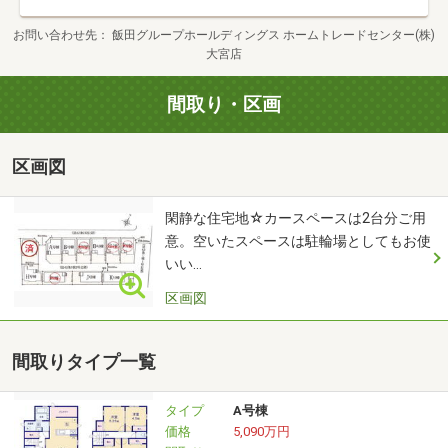
【内容（所要時間）】
お問い合わせ先
飯田グループホールディングス ホームトレードセンター(株)
① さくっと見学コース （３０分～）
大宮店
② じっくり見学コース （６０分～）
③ 納得見学コース （９０分～）
間取り・区画
④ まずは住宅ローン相談 （２０分～）
区画図
上記①～④の中でお好きな番号をお教えください♪
※物件のご見学と合わせて、ファイナンシャルプランナー
閑静な住宅地☆カースペースは2台分ご用
による
意。空いたスペースは駐輪場としてもお使
無料相談も可能でございます。お気軽に営業担当までご相
いい…
談下さい
区画図
◇最寄り駅へのお迎えなど、ご要望に応じて送迎も可能で
ございます。
間取りタイプ一覧
当日担当をさせていただくスタッフとお打ち合わせいただ
き、スムーズな
タイプ
A号棟
ご見学ができますよう調整させていただきます。
価格
5,090万円