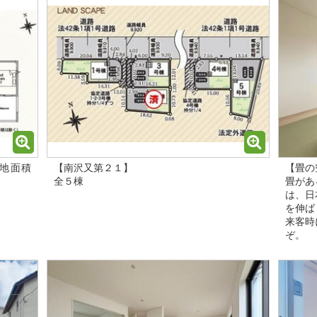
土地面積
【南沢又第２１】
【畳の
全５棟
畳があ
は、日
を伸ば
来客時
ぞ。