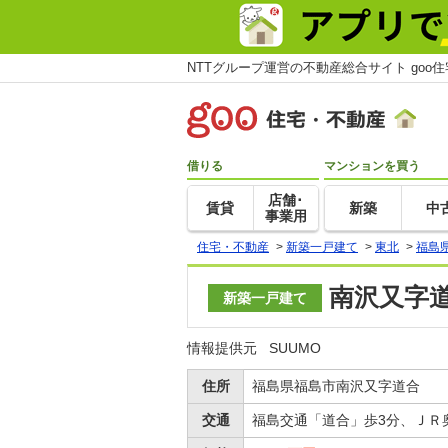
NTTグループ運営の不動産総合サイト goo
借りる
マンションを買う
店舗･
賃貸
新築
中
事業用
住宅・不動産
>
新築一戸建て
>
東北
>
福島
南沢又字道
新築一戸建て
情報提供元
SUUMO
住所
福島県福島市南沢又字道合
交通
福島交通「道合」歩3分、ＪＲ