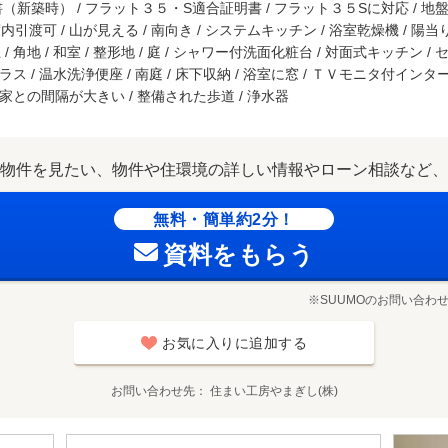
新築時） / フラット３５・S適合証明書 / フラット３５Sに対応 / 地盤調査
度内引渡可 / 山が見える / 南向き / システムキッチン / 浴室乾燥機 / 陽当
 角地 / 和室 / 整形地 / 庭 / シャワー付洗面化粧台 / 対面式キッチン /
ラス / 温水洗浄便座 / 南庭 / 床下収納 / 浴室に窓 / ＴＶモニタ付インター
 隣家との間隔が大きい / 整備された歩道 / 浄水器
物件を見たい、物件や住環境の詳しい情報やローン相談など、
無料・簡単約2分！
資料をもらう
※SUUMOのお問い合わ
お気に入りに追加する
お問い合わせ先
住まい工房やまぎし(株)