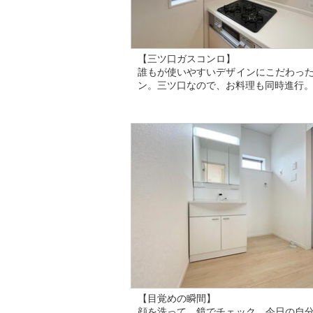
【三ツ口ガスコンロ】
誰もが使いやすいデザインにこだわっ
ン。三ツ口なので、お料理も同時進行
【目覚めの瞬間】
顔を洗って、鏡でチェック。今日の自