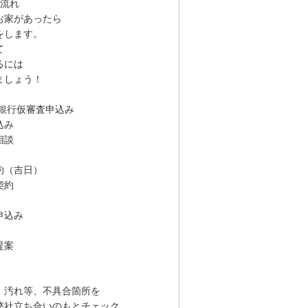
の流れ
お家があったら
をします。
て
るには
ましょう！
＋銀行仮審査申込み
込み
相談
約（吉日）
契約
申込み
提案
汚れ等、不具合箇所を
社立ち合いのもとチェック