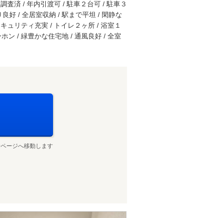
済 / 年内引渡可 / 駐車２台可 / 駐車３
り良好 / 全居室収納 / 駅まで平坦 / 閑静な
 セキュリティ充実 / トイレ２ヶ所 / 浴室１
ホン / 緑豊かな住宅地 / 通風良好 / 全室
せページへ移動します