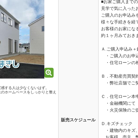
■お家ご購入まで
見学で気に入った
ご購入のお申込み
様々な手続きを経
お客様のお家にな
約１ヶ月みておき
Ａ.ご購入申込み
・ご購入のお申
・住宅ローンの
Ｂ．不動産売買契
・弊社店舗でご
実感する人は少なくないはず。
生のホームベースをしっかりと整え
Ｃ．住宅ローン本
・金融機関にて
・火災保険のご
販売スケジュール
Ｄ.キズチェック
・建物内のキズ、
お客様、売主、弊