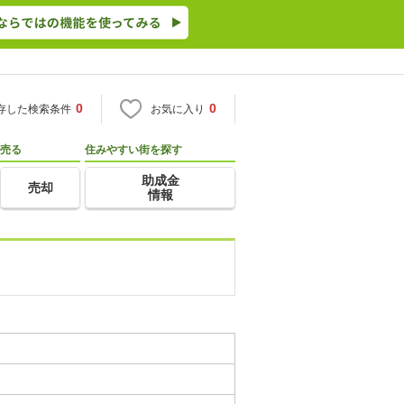
0
0
存した検索条件
お気に入り
売る
住みやすい街を探す
助成金
売却
情報