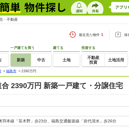
住宅・不動産
1
最近見た物件
保
一戸建てを買う
建てる
投資する
不動産
古
新築
中古
土地
土地活用
投資
県
>
福島市
>
2390万円
合 2390万円 新築一戸建て・分譲住宅
奥羽本線「笹木野」歩23分、福島交通飯坂線「岩代清水」歩26分