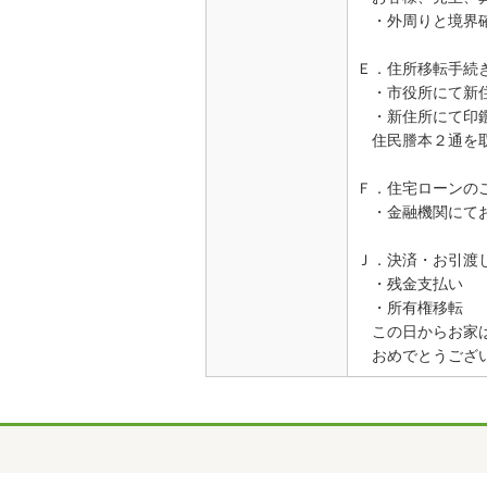
・外周りと境界確
Ｅ．住所移転手続
・市役所にて新
・新住所にて印
住民謄本２通を取
Ｆ．住宅ローンの
・金融機関にて
Ｊ．決済・お引渡
・残金支払い
・所有権移転
この日からお家は
おめでとうござ