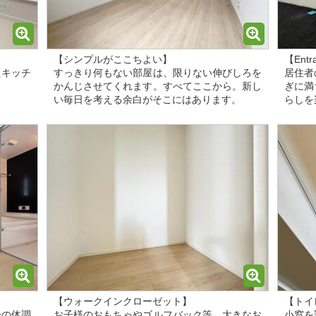
【シンプルがここちよい】
【Entr
たキッチ
すっきり何もない部屋は、限りない伸びしろを
居住者
。
かんじさせてくれます。すべてここから。新し
ぎに満
い毎日を考える余白がそこにはあります。
らしを
【ウォークインクローゼット】
【トイ
分の体調
お子様のおもちゃやゴルフバック等、大きなお
小窓を