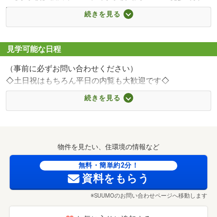
■【役所】秋田市南部市民サービスセンター別館（約
続きを見る
500m・徒歩7分）
■【中学校】秋田市立 城南中学校（約600m・徒歩8分）
■【コンビニ】セブンイレブン 秋田仁井田二ツ屋（約
見学可能な日程
750m・徒歩10分）
（事前に必ずお問い合わせください）
■【スーパー】マルダイ 牛島店（約750m・徒歩10分）
◇土日祝はもちろん平日の内覧も大歓迎です◇
■【スーパー】ナイス 仁井田店（約800m・徒歩10分）
■日時などお気軽にご相談ください♪ちょっとしたおでか
■【銀行】秋田銀行 牛島支店（約1200m・徒歩15分）
続きを見る
げ帰りに寄ってみてはいかがてすか？
■【駅】JR羽越本線 羽後牛島駅（約1200m・徒歩15分）
■未完成物件につきましては、同様の完成物件をご見学
いただけます。ぜひご相談ください。
物件を見たい、住環境の情報など
◇お客様に合わせたご案内プラン◇
■お忙しいお客様にはポイントをピックアップしてのご
無料・簡単約2分！
資料をもらう
案内、資金計画まで相談したいお客様には住宅ローン情報
や不動産購入にかかる諸費用のことまでしっかりご説明さ
※SUUMOのお問い合わせページへ移動します
せていただきます。
■ご希望条件の中からお選びいただきました物件を複数