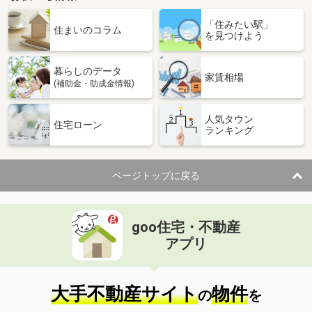
「住みたい駅」
住まいのコラム
を見つけよう
暮らしのデータ
家賃相場
(補助金・助成金情報)
人気タウン
住宅ローン
ランキング
ページトップに戻る
goo住宅・不動産
アプリ
大手不動産サイト
物件
の
を