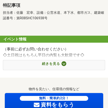
特記事項
担当者：佐藤 宏幸、設備：公営水道、本下水、都市ガス、建築確
認番号：第R08SHC106938号
イベント情報
（事前に必ずお問い合わせください）
◇土日祝はもちろん平日の内覧も大歓迎です◇
■日時などお気軽にご相談ください♪ちょっとしたおでか
続きを見る
げ帰りに寄ってみてはいかがてすか？
■未完成物件につきましては、同様の完成物件をご見学
いただけます。ぜひご相談ください。
物件を見たい、住環境の情報など
◇お客様に合わせたご案内プラン◇
■お忙しいお客様にはポイントをピックアップしてのご
無料・簡単約2分！
案内、資金計画まで相談したいお客様には住宅ローン情報
資料をもらう