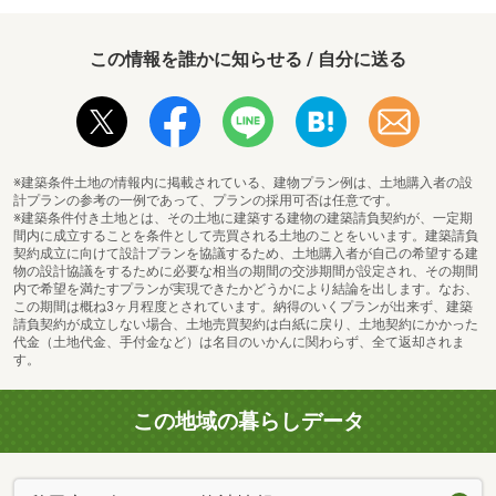
この情報を誰かに知らせる / 自分に送る
※建築条件土地の情報内に掲載されている、建物プラン例は、土地購入者の設
計プランの参考の一例であって、プランの採用可否は任意です。
※建築条件付き土地とは、その土地に建築する建物の建築請負契約が、一定期
間内に成立することを条件として売買される土地のことをいいます。建築請負
契約成立に向けて設計プランを協議するため、土地購入者が自己の希望する建
物の設計協議をするために必要な相当の期間の交渉期間が設定され、その期間
内で希望を満たすプランが実現できたかどうかにより結論を出します。なお、
この期間は概ね3ヶ月程度とされています。納得のいくプランが出来ず、建築
請負契約が成立しない場合、土地売買契約は白紙に戻り、土地契約にかかった
代金（土地代金、手付金など）は名目のいかんに関わらず、全て返却されま
す。
この地域の暮らしデータ