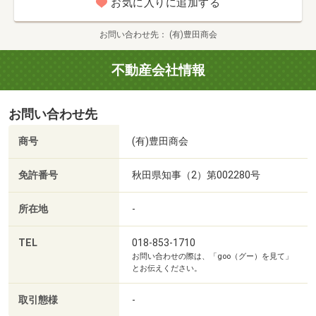
お気に入りに追加する
ご案内も、もちろん可能です！HP、ポータルサイト掲載以
外の物件もございますので、ご相談くださいませ♪
お問い合わせ先
(有)豊田商会
*-*-*-*-*-*-*-*-*-*-*-*-*-*-*-*-*-*-*-*-*-*-*-*-*
不動産会社情報
不動産購入は人生で最も大きなお買い物の中の1つです。
お問い合わせ先
だからこそ、不安に感じることも多いかと思います。
商号
(有)豊田商会
そんな時！マイホーム購入や住み替えに関すること、資金
免許番号
秋田県知事（2）第002280号
のこと、ご家族のこと、なんでもご相談ください！
所在地
-
お住まいについての日頃からのお悩みや不安はもちろんの
こと、最近お住まい探しを始めてちょっとわからないとこ
TEL
018-853-1710
お問い合わせの際は、「goo（グー）を見て」
ろなど、納得のいくまでご説明します。
とお伝えください。
スタッフ一同、お住まい探しのお手伝いできることを心よ
取引態様
-
りお待ちしております。