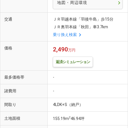
地図・周辺環境
交通
ＪＲ羽越本線「羽後牛島」歩15分
ＪＲ奥羽本線「秋田」車3.7km
乗り換え検索
価格
2,490
万円
返済シミュレーション
最多価格帯
-
諸費用
-
間取り
4LDK+S（納戸）
2
土地面積
155.19m
46.94坪