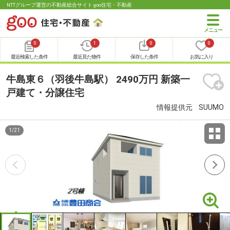
NTTグループ運営の不動産総合サイト goo住宅・不動産
0
1
0
0
最近検索した条件
最近見た物件
保存した条件
お気に入り
牛島東６（羽後牛島駅） 2490万円 新築一
戸建て・分譲住宅
情報提供元
SUUMO
1
/
21