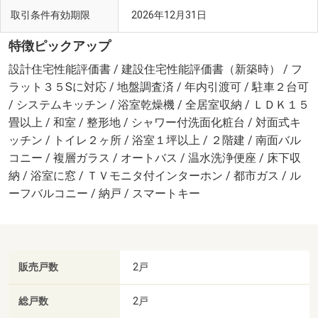
取引条件有効期限
2026年12月31日
特徴ピックアップ
設計住宅性能評価書 / 建設住宅性能評価書（新築時） / フ
ラット３５Sに対応 / 地盤調査済 / 年内引渡可 / 駐車２台可
/ システムキッチン / 浴室乾燥機 / 全居室収納 / ＬＤＫ１５
畳以上 / 和室 / 整形地 / シャワー付洗面化粧台 / 対面式キ
ッチン / トイレ２ヶ所 / 浴室１坪以上 / ２階建 / 南面バル
コニー / 複層ガラス / オートバス / 温水洗浄便座 / 床下収
納 / 浴室に窓 / ＴＶモニタ付インターホン / 都市ガス / ル
ーフバルコニー / 納戸 / スマートキー
販売戸数
2戸
総戸数
2戸