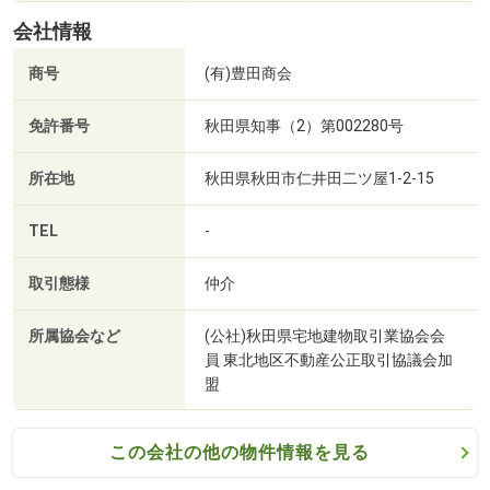
会社情報
*-*-*-*-*-*-*-*-*-*-*-*-*-*-*-*-*-*-*-*-*-*-*-
商号
(有)豊田商会
免許番号
秋田県知事（2）第002280号
所在地
秋田県秋田市仁井田二ツ屋1-2-15
TEL
-
取引態様
仲介
所属協会など
(公社)秋田県宅地建物取引業協会会
員 東北地区不動産公正取引協議会加
盟
この会社の他の物件情報を見る