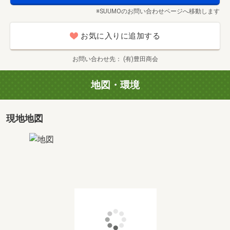
や不動産購入にかかる諸費用のことまでしっかりご説明さ
※SUUMOのお問い合わせページへ移動します
せていただきます。
■ご希望条件の中からお選びいただきました物件を複数
お気に入りに追加する
ご案内も、もちろん可能です！HP、ポータルサイト掲載以
外の物件もございますので、ご相談くださいませ♪
お問い合わせ先
(有)豊田商会
*-*-*-*-*-*-*-*-*-*-*-*-*-*-*-*-*-*-*-*-*-*-*-*-*
地図・環境
不動産購入は人生で最も大きなお買い物の中の1つです。
現地地図
だからこそ、不安に感じることも多いかと思います。
そんな時！マイホーム購入や住み替えに関すること、資金
のこと、ご家族のこと、なんでもご相談ください！
お住まいについての日頃からのお悩みや不安はもちろんの
こと、最近お住まい探しを始めてちょっとわからないとこ
ろなど、納得のいくまでご説明します。