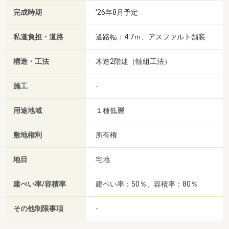
完成時期
'26年8月予定
私道負担・道路
道路幅：4.7ｍ、アスファルト舗装
構造・工法
木造2階建（軸組工法）
施工
-
用途地域
１種低層
敷地権利
所有権
地目
宅地
建ぺい率/容積率
建ペい率：50％、容積率：80％
その他制限事項
-