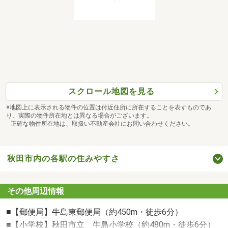
スタッフ一同、お住まい探しのお手伝いできることを心よ
りお待ちしております。
*-*-*-*-*-*-*-*-*-*-*-*-*-*-*-*-*-*-*-*-*-*-*-
スクロール地図を見る
※地図上に表示される物件の位置は付近住所に所在することを表すものであ
り、実際の物件所在地とは異なる場合がございます。
正確な物件所在地は、取扱い不動産会社にお問い合わせください。
秋田市内の各駅の住みやすさ
その他周辺情報
■【郵便局】牛島東郵便局（約450m・徒歩6分）
■【小学校】秋田市立 牛島小学校（約480m・徒歩6分）