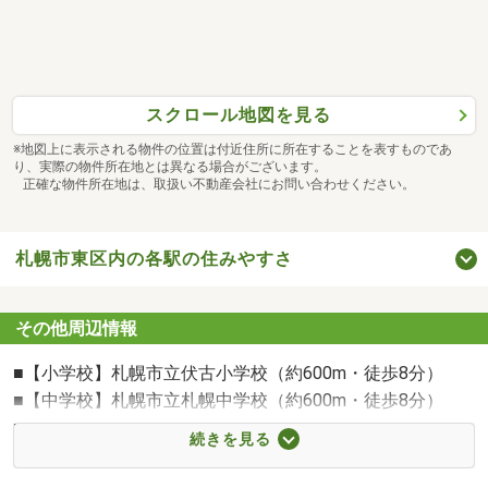
帰りも勿論、どこかご都合の良いところまで送迎いたしま
す♪
スクロール地図を見る
(5)各社との提携が豊富！
⇒SUMiTASは、「とにかくどんなことでも相談してほし
※地図上に表示される物件の位置は付近住所に所在することを表すものであ
り、実際の物件所在地とは異なる場合がございます。
い！」
正確な物件所在地は、取扱い不動産会社にお問い合わせください。
そんな想いから、住宅に関わる数多くの業者様（火災保
険、司法書士、新築ハウスメーカー、お引越し、ハウスク
リーニングなど）と提携を結んでおります！
札幌市東区内の各駅の住みやすさ
その他周辺情報
「不動産業者に相談しに行くのはなんだか緊張する」
「本腰いれていないと迷惑なのではないか」
■【小学校】札幌市立伏古小学校（約600m・徒歩8分）
■【中学校】札幌市立札幌中学校（約600m・徒歩8分）
■【幼稚園・保育園】あゆみ第二幼稚園（約270m・徒歩4
続きを見る
お会いしていきなり買ってくださいなんて言いません!
分）
まずはお気軽にご相談いただけることが、家探しの大きな
■【幼稚園・保育園】開成みどり保育園（約350m・徒歩5