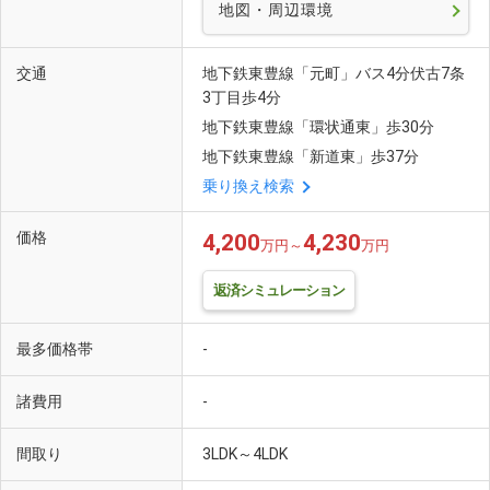
地図・周辺環境
交通
地下鉄東豊線「元町」バス4分伏古7条
3丁目歩4分
地下鉄東豊線「環状通東」歩30分
地下鉄東豊線「新道東」歩37分
乗り換え検索
価格
4,200
4,230
万円～
万円
返済シミュレーション
最多価格帯
-
諸費用
-
間取り
3LDK～4LDK