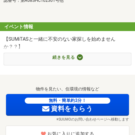
認番号：第R08SHC102301号他
イベント情報
【SUMiTASと一緒に不安のない家探しを始めません
か？？】
続きを見る
(1)原則、すべての不動産の資料取り寄せ、ご案内の手配が
できます！
⇒意外と知られていない不動産業界のこの仕組み。
物件を見たい、住環境の情報など
当社が窓口になりすべてのお家のご紹介を致しますので、
いろんなところへ問合せする面倒とサヨナラしましょう！
無料・簡単約2分！
資料をもらう
※SUUMOのお問い合わせページへ移動します
(2)リフォームも一緒に任せて安心♪
⇒SUMiTASでは、リフォームもまとめてお任せいただけま
お気に入りに追加する