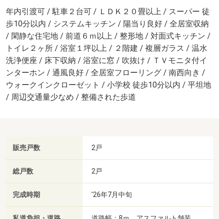
年内引渡可 / 駐車２台可 / ＬＤＫ２０畳以上 / スーパー 徒
歩10分以内 / システムキッチン / 陽当り良好 / 全居室収納
/ 閑静な住宅地 / 前道６ｍ以上 / 整形地 / 対面式キッチン /
トイレ２ヶ所 / 浴室１坪以上 / ２階建 / 複層ガラス / 温水
洗浄便座 / 床下収納 / 浴室に窓 / 吹抜け / ＴＶモニタ付イ
ンターホン / 通風良好 / 全居室フローリング / 南西向き /
ウォークインクローゼット / 小学校 徒歩10分以内 / 平坦地
/ 周辺交通量少なめ / 整備された歩道
販売戸数
2戸
総戸数
2戸
完成時期
'26年7月中旬
私道負担・道路
道路幅：8ｍ、アスファルト舗装