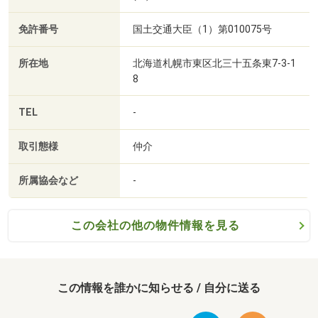
免許番号
国土交通大臣（1）第010075号
(5)各社との提携が豊富！
⇒SUMiTASは、「とにかくどんなことでも相談してほし
所在地
北海道札幌市東区北三十五条東7-3-1
い！」
8
そんな想いから、住宅に関わる数多くの業者様（火災保
険、司法書士、新築ハウスメーカー、お引越し、ハウスク
TEL
-
リーニングなど）と提携を結んでおります！
取引態様
仲介
「不動産業者に相談しに行くのはなんだか緊張する」
所属協会など
-
「本腰いれていないと迷惑なのではないか」
この会社の他の物件情報を見る
お会いしていきなり買ってくださいなんて言いません!
まずはお気軽にご相談いただけることが、家探しの大きな
一歩になります。
この情報を誰かに知らせる / 自分に送る
一緒に理想のお住まいを探していきましょう♪