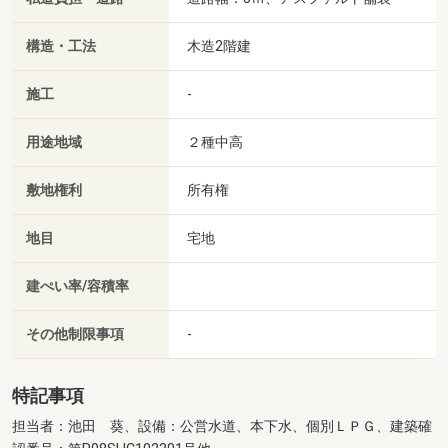
構造・工法
木造2階建
施工
-
用途地域
２種中高
敷地権利
所有権
地目
宅地
建ぺい率/容積率
その他制限事項
-
特記事項
担当者：池田 葵、設備：公営水道、本下水、個別ＬＰＧ、建築確