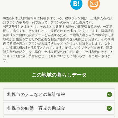
※建築条件土地の情報内に掲載されている、建物プラン例は、土地購入者の設
計プランの参考の一例であって、プランの採用可否は任意です。
※建築条件付き土地とは、その土地に建築する建物の建築請負契約が、一定期
間内に成立することを条件として売買される土地のことをいいます。建築請負
契約成立に向けて設計プランを協議するため、土地購入者が自己の希望する建
物の設計協議をするために必要な相当の期間の交渉期間が設定され、その期間
内で希望を満たすプランが実現できたかどうかにより結論を出します。なお、
この期間は概ね3ヶ月程度とされています。納得のいくプランが出来ず、建築
請負契約が成立しない場合、土地売買契約は白紙に戻り、土地契約にかかった
代金（土地代金、手付金など）は名目のいかんに関わらず、全て返却されま
す。
この地域の暮らしデータ
札幌市の人口などの統計情報
札幌市の結婚・育児の助成金