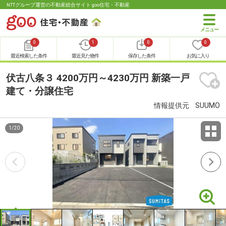
NTTグループ運営の不動産総合サイト goo住宅・不動産
0
1
0
0
最近検索した条件
最近見た物件
保存した条件
お気に入り
伏古八条３ 4200万円～4230万円 新築一戸
建て・分譲住宅
情報提供元
SUUMO
1
/
20