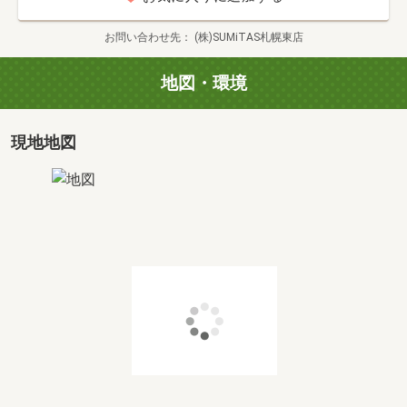
す！
不動産購入・リフォーム内容のお打合せも同じ場所で済ま
お問い合わせ先
(株)SUMiTAS札幌東店
せることができますし、住宅ローンの手続きもスムーズ
に！
地図・環境
(3)住宅ローンの代行サービス！
現地地図
⇒ローンの審査は2段階あることをご存知ですか？
ローンだけではなく、一言でいえば「銀行とのやり取り」
すべてを代行致します！
銀行が空いているのは平日。
でも平日は仕事なんだよな、、、というお客様の多くがご
利用いただいております！
(4)フットワークに自信あります！
⇒運転をされない方の為にも、ご自宅や近くの駅までお迎
えにあがります。