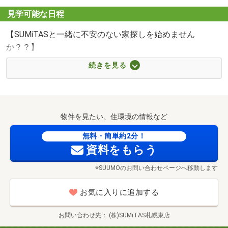
一歩になります。
分）
見学可能な日程
一緒に理想のお住まいを探していきましょう♪
■【スーパー】産直生鮮市場ふしこ店（約500m・徒歩7
【SUMiTASと一緒に不安のない家探しを始めません
分）
か？？】
■【スーパー】ラルズマート伏古店（約600m・徒歩8分）
■【ドラッグストア】サンドラッグ伏古6条店（約700m・
続きを見る
徒歩9分）
(1)原則、すべての不動産の資料取り寄せ、ご案内の手配が
■【郵便局】札幌市伏古郵便局（約500m・徒歩7分）
できます！
■【病院】勤医協伏古10条クリニック（約450m・徒歩6
⇒意外と知られていない不動産業界のこの仕組み。
分）
物件を見たい、住環境の情報など
当社が窓口になりすべてのお家のご紹介を致しますので、
いろんなところへ問合せする面倒とサヨナラしましょう！
無料・簡単約2分！
資料をもらう
※SUUMOのお問い合わせページへ移動します
(2)リフォームも一緒に任せて安心♪
⇒SUMiTASでは、リフォームもまとめてお任せいただけま
お気に入りに追加する
す！
不動産購入・リフォーム内容のお打合せも同じ場所で済ま
お問い合わせ先
(株)SUMiTAS札幌東店
せることができますし、住宅ローンの手続きもスムーズ