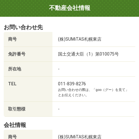
に！
不動産会社情報
お問い合わせ先
(3)住宅ローンの代行サービス！
⇒ローンの審査は2段階あることをご存知ですか？
商号
(株)SUMiTAS札幌東店
ローンだけではなく、一言でいえば「銀行とのやり取り」
すべてを代行致します！
免許番号
国土交通大臣（1）第010075号
銀行が空いているのは平日。
でも平日は仕事なんだよな、、、というお客様の多くがご
所在地
-
利用いただいております！
TEL
011-839-8276
お問い合わせの際は、「goo（グー）を見て」
とお伝えください。
(4)フットワークに自信あります！
⇒運転をされない方の為にも、ご自宅や近くの駅までお迎
取引態様
-
えにあがります。
帰りも勿論、どこかご都合の良いところまで送迎いたしま
会社情報
す♪
商号
(株)SUMiTAS札幌東店