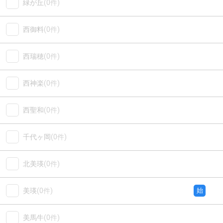
緑が丘
(0件)
西御料
(0件)
西瑞穂
(0件)
西神楽
(0件)
西聖和
(0件)
千代ヶ岡
(0件)
北美瑛
(0件)
美瑛
(0件)
始
美馬牛
(0件)