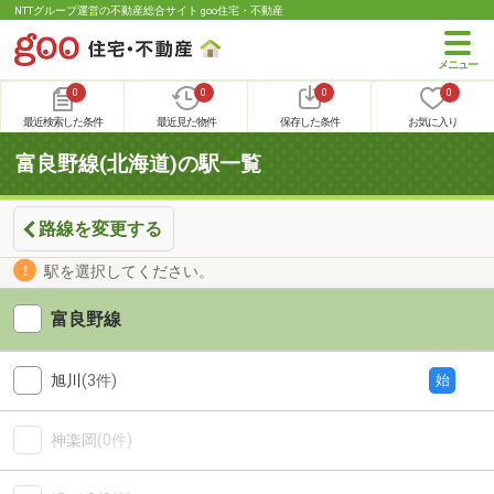
NTTグループ運営の不動産総合サイト goo住宅・不動産
0
0
0
0
最近検索した条件
最近見た物件
保存した条件
お気に入り
富良野線(北海道)の駅一覧
路線を変更する
駅を選択してください。
富良野線
旭川
(3件)
始
神楽岡
(0件)