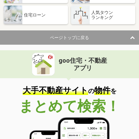
人気タウン
住宅ローン
ランキング
ページトップに戻る
goo住宅・不動産
アプリ
大手不動産サイト
物件
の
を
まとめて検索！