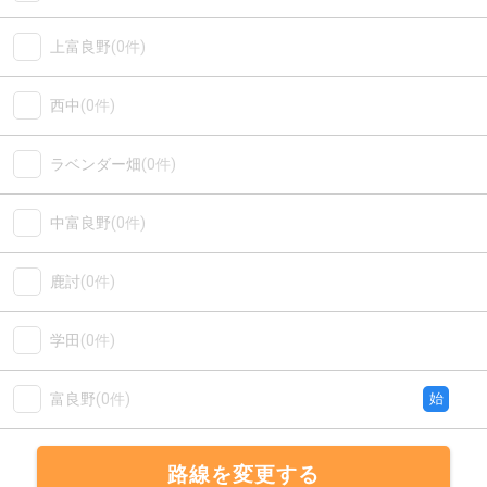
上富良野
(0件)
西中
(0件)
ラベンダー畑
(0件)
中富良野
(0件)
鹿討
(0件)
学田
(0件)
富良野
(0件)
始
路線を変更する