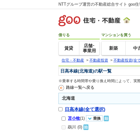
NTTグループ運営の不動産総合サイト goo
借りる
マンションを買う
店舗･
賃貸
新築
中
事業用
住宅・不動産
>
不動産投資
>
不動産投資(全て
日高本線(北海道)の駅一覧
※乗車する時間帯や乗り換え時間によって、実
路線一覧へ戻る
北海道
日高本線(全て選択)
苫小牧
(1)
乗換
始
鵡川
(0)
始