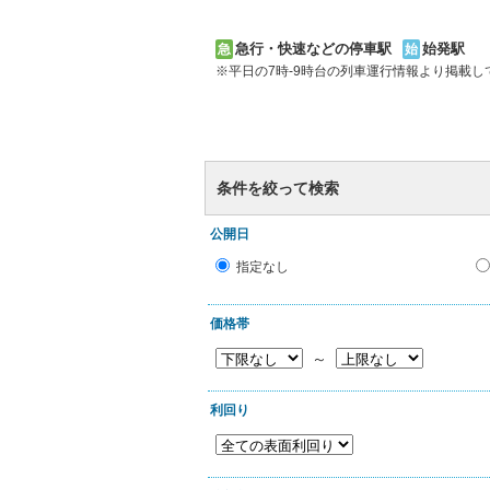
急行・快速などの停車駅
始発駅
急
始
※平日の7時-9時台の列車運行情報より掲載
条件を絞って検索
公開日
指定なし
価格帯
～
利回り