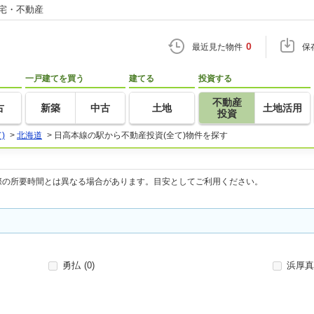
住宅・不動産
0
最近見た物件
保
一戸建てを買う
建てる
投資する
不動産
古
新築
中古
土地
土地活用
投資
)
>
北海道
>
日高本線の駅から不動産投資(全て)物件を探す
際の所要時間とは異なる場合があります。目安としてご利用ください。
勇払
(0)
浜厚