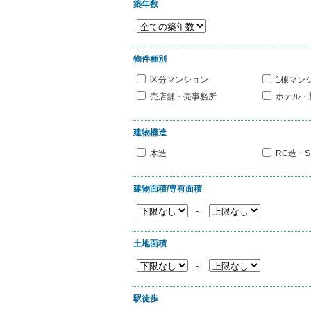
築年数
物件種別
区分マンション
1棟マン
売店舗・売事務所
ホテル・
建物構造
木造
RC造・S
建物面積/専有面積
～
土地面積
～
駅徒歩