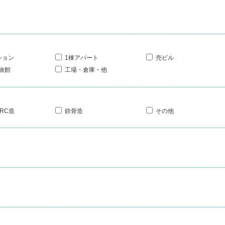
ション
1棟アパート
売ビル
旅館
工場・倉庫・他
RC造
鉄骨造
その他