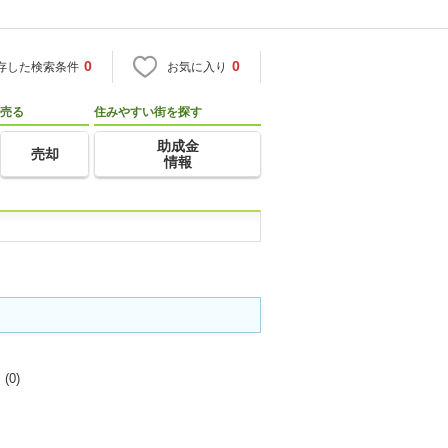
0
0
存した検索条件
お気に入り
売る
住みやすい街を探す
助成金
売却
情報
真
(0)