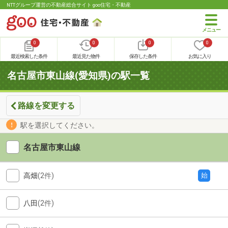
NTTグループ運営の不動産総合サイト goo住宅・不動産
0
0
0
0
最近検索した条件
最近見た物件
保存した条件
お気に入り
名古屋市東山線(愛知県)の駅一覧
路線を変更する
駅を選択してください。
名古屋市東山線
高畑
(2件)
始
八田
(2件)