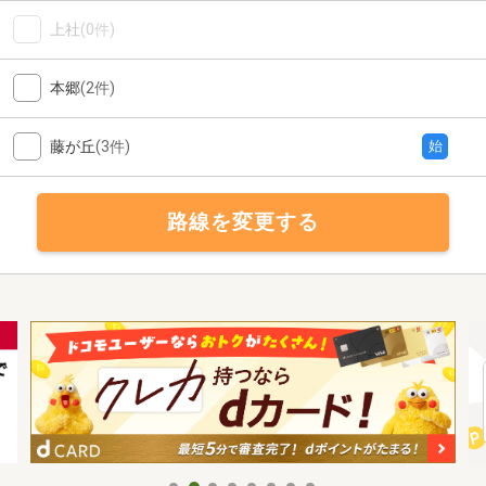
上社
(0件)
本郷
(2件)
藤が丘
(3件)
始
路線を変更する