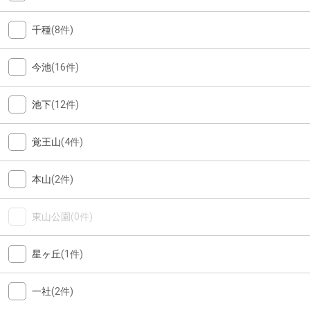
千種
(8件)
今池
(16件)
池下
(12件)
覚王山
(4件)
本山
(2件)
東山公園
(0件)
星ヶ丘
(1件)
一社
(2件)