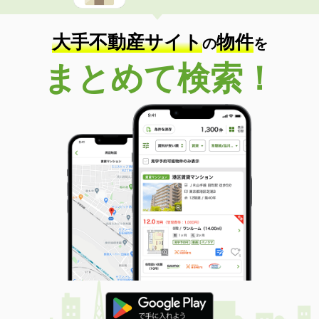
大手不動産サイト
物件
の
を
まとめて検索！