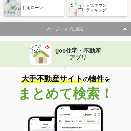
人気タウン
住宅ローン
ランキング
ページトップに戻る
goo住宅・不動産
アプリ
大手不動産サイト
物件
の
を
まとめて検索！