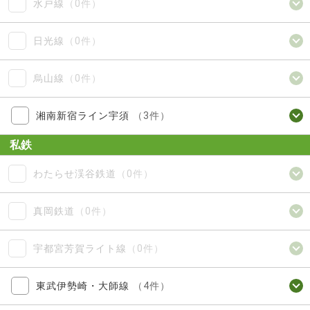
水戸線
（0件）
日光線
（0件）
烏山線
（0件）
湘南新宿ライン宇須
（3件）
私鉄
わたらせ渓谷鉄道
（0件）
真岡鉄道
（0件）
宇都宮芳賀ライト線
（0件）
東武伊勢崎・大師線
（4件）