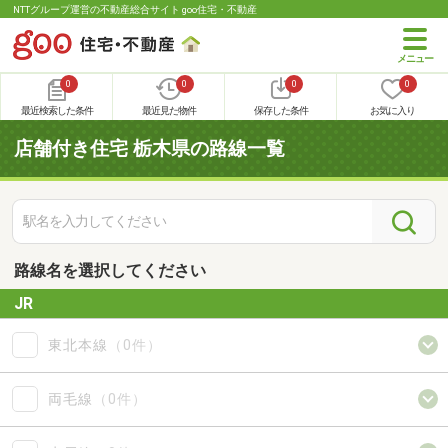
NTTグループ運営の不動産総合サイト goo住宅・不動産
0
0
0
0
最近検索した条件
最近見た物件
保存した条件
お気に入り
店舗付き住宅 栃木県の路線一覧
路線名を選択してください
JR
東北本線
（0件）
両毛線
（0件）