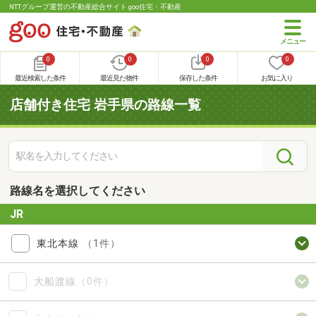
NTTグループ運営の不動産総合サイト goo住宅・不動産
0
0
0
0
最近検索した条件
最近見た物件
保存した条件
お気に入り
店舗付き住宅 岩手県の路線一覧
路線名を選択してください
JR
東北本線
（1件）
大船渡線
（0件）