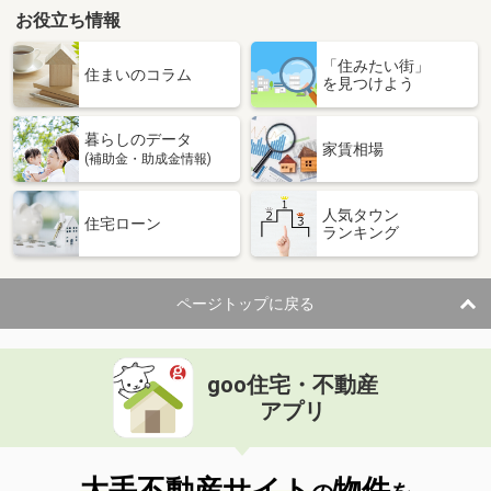
お役立ち情報
「住みたい街」
住まいのコラム
を見つけよう
暮らしのデータ
家賃相場
(補助金・助成金情報)
人気タウン
住宅ローン
ランキング
ページトップに戻る
goo住宅・不動産
アプリ
大手不動産サイト
物件