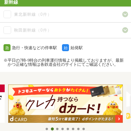
新幹線
東北新幹線
（0件）
秋田新幹線
（0件）
急行・快速などの停車駅
始発駅
急
始
※平日の7時-9時台の列車運行情報より掲載しておりますが、最新
かつ正確な情報は各鉄道会社のサイトにてご確認ください。