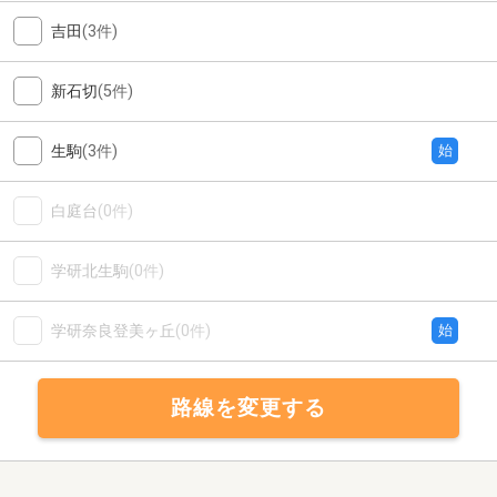
吉田
(3件)
新石切
(5件)
生駒
(3件)
始
白庭台
(0件)
学研北生駒
(0件)
学研奈良登美ヶ丘
(0件)
始
路線を変更する