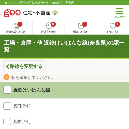
NTTグループ運営の不動産総合サイト goo住宅・不動産
0
0
0
0
最近検索した条件
最近見た物件
保存した条件
お気に入り
工場・倉庫・他 近鉄けいはんな線(奈良県)の駅一
覧
路線を変更する
駅を選択してください。
近鉄けいはんな線
長田
(2件)
荒本
(7件)