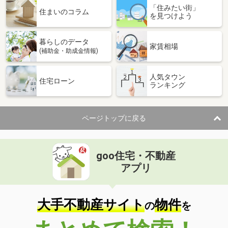
「住みたい街」
住まいのコラム
を見つけよう
暮らしのデータ
家賃相場
(補助金・助成金情報)
人気タウン
住宅ローン
ランキング
ページトップに戻る
goo住宅・不動産
アプリ
大手不動産サイト
物件
の
を