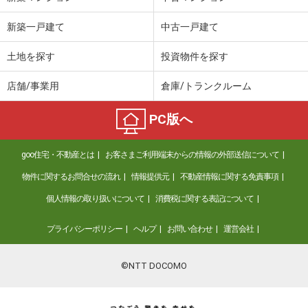
新築一戸建て
中古一戸建て
土地を探す
投資物件を探す
店舗/事業用
倉庫/トランクルーム
PC版へ
goo住宅・不動産とは
お客さまご利用端末からの情報の外部送信について
物件に関するお問合せの流れ
情報提供元
不動産情報に関する免責事項
個人情報の取り扱いについて
消費税に関する表記について
プライバシーポリシー
ヘルプ
お問い合わせ
運営会社
©NTT DOCOMO