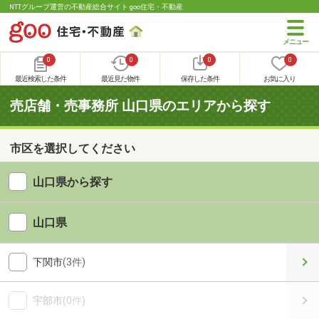
NTTグループ運営の不動産総合サイト goo住宅・不動産
0
0
0
0
最近検索した条件
最近見た物件
保存した条件
お気に入り
売店舗・売事務所 山口県のエリアから探す
市区を選択してください
山口県から探す
山口県
下関市
(3件)
宇部市
(0件)