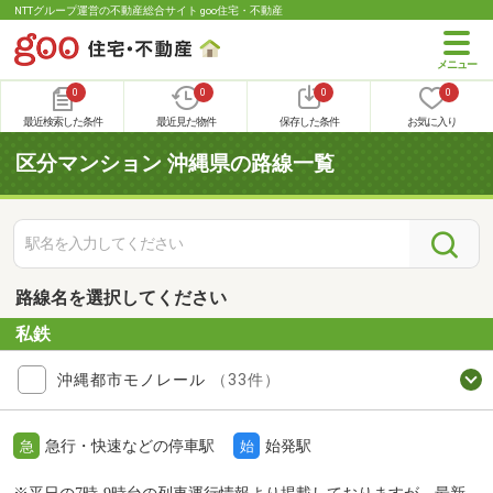
NTTグループ運営の不動産総合サイト goo住宅・不動産
0
0
0
0
最近検索した条件
最近見た物件
保存した条件
お気に入り
区分マンション 沖縄県の路線一覧
路線名を選択してください
私鉄
沖縄都市モノレール
（33件）
急行・快速などの停車駅
始発駅
急
始
※平日の7時-9時台の列車運行情報より掲載しておりますが、最新