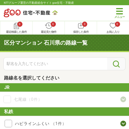
NTTグループ運営の不動産総合サイト goo住宅・不動産
0
0
0
0
最近検索した条件
最近見た物件
保存した条件
お気に入り
区分マンション 石川県の路線一覧
路線名を選択してください
JR
七尾線
（0件）
私鉄
ハピラインふくい
（1件）