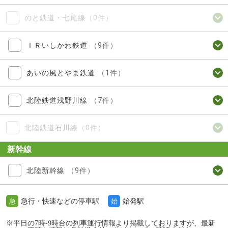
のと鉄道・七尾線
（0件）
ＩＲいしかわ鉄道
（9件）
あいの風とやま鉄道
（1件）
北陸鉄道浅野川線
（7件）
北陸鉄道石川線
（0件）
新幹線
北陸新幹線
（9件）
急行・快速などの停車駅
始発駅
急
始
※平日の7時-9時台の列車運行情報より掲載しておりますが、最新