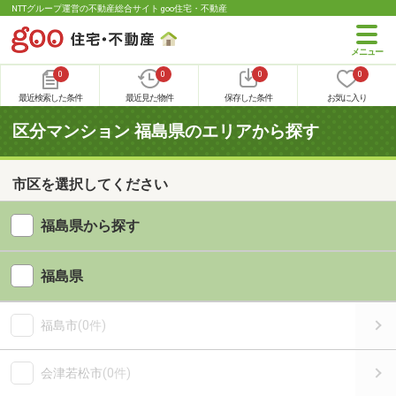
NTTグループ運営の不動産総合サイト goo住宅・不動産
0
0
0
0
最近検索した条件
最近見た物件
保存した条件
お気に入り
区分マンション 福島県のエリアから探す
市区を選択してください
福島県から探す
福島県
福島市
(0件)
会津若松市
(0件)