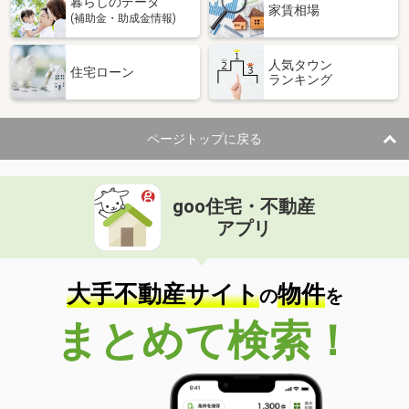
暮らしのデータ
家賃相場
(補助金・助成金情報)
人気タウン
住宅ローン
ランキング
ページトップに戻る
goo住宅・不動産
アプリ
大手不動産サイト
物件
の
を
まとめて検索！