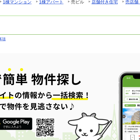
1棟マンション
1棟アパート
売ビル
店舗付き住宅
売店舗
事項