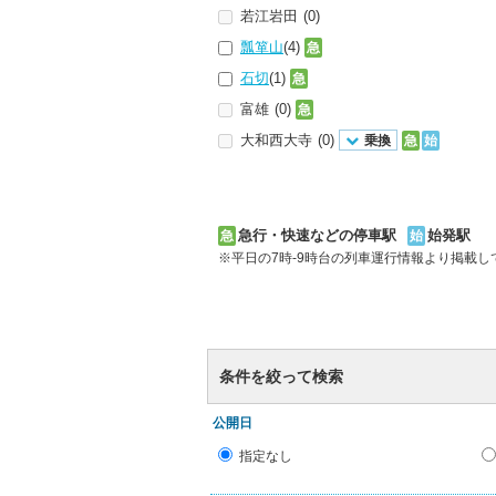
若江岩田
(0)
瓢箪山
(4)
急
石切
(1)
急
富雄
(0)
急
大和西大寺
(0)
乗換
急
始
急行・快速などの停車駅
始発駅
急
始
※平日の7時-9時台の列車運行情報より掲載
条件を絞って検索
公開日
指定なし