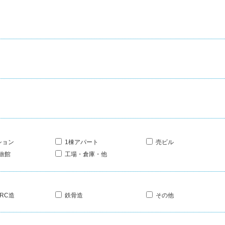
ション
1棟アパート
売ビル
旅館
工場・倉庫・他
RC造
鉄骨造
その他