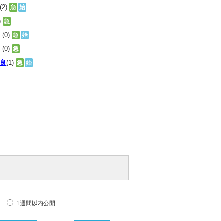
園
(2)
急
始
)
急
駒
(0)
急
始
池
(0)
急
奈良
(1)
急
始
1週間以内公開