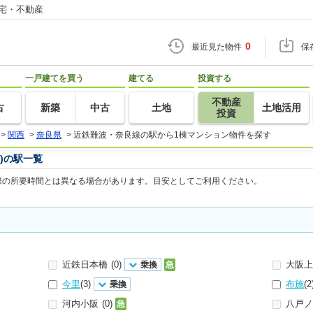
住宅・不動産
0
最近見た物件
保
一戸建てを買う
建てる
投資する
不動産
古
新築
中古
土地
土地活用
投資
>
関西
>
奈良県
>
近鉄難波・奈良線の駅から1棟マンション物件を探す
)の駅一覧
際の所要時間とは異なる場合があります。目安としてご利用ください。
近鉄日本橋
(0)
大阪上
乗換
急
今里
(3)
布施
(2
乗換
河内小阪
(0)
八戸ノ
急