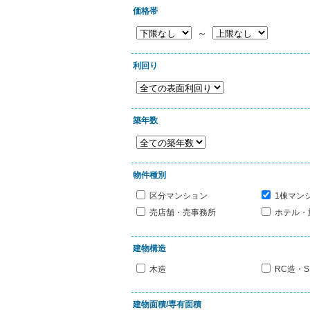
価格帯
～
利回り
築年数
物件種別
区分マンション
1棟マン
売店舗・売事務所
ホテル・
建物構造
木造
RC造・S
建物面積/専有面積