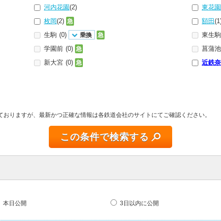
河内花園
(2)
東花
枚岡
(2)
額田
(1
急
生駒
(0)
東生
乗換
急
学園前
(0)
菖蒲
急
新大宮
(0)
近鉄
急
しておりますが、最新かつ正確な情報は各鉄道会社のサイトにてご確認ください。
この条件で検索する
本日公開
3日以内に公開