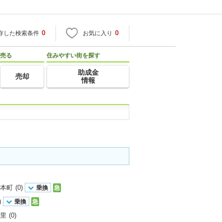
0
0
存した検索条件
お気に入り
売る
住みやすい街を探す
助成金
売却
情報
本町
(0)
乗換
急
)
乗換
急
里
(0)