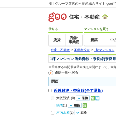
NTTグループ運営の不動産総合サイト goo
借りる
マンションを買う
店舗･
賃貸
新築
中
事業用
住宅・不動産
>
不動産投資
>
1棟マンション
1棟マンション 近鉄難波・奈良線(奈良県
※乗車する時間帯や乗り換え時間によって、実
路線一覧へ戻る
関西
近鉄難波・奈良線(全て選択)
大阪難波
(0)
乗換
急
始
鶴橋
(1)
乗換
急
河内永和
(2)
乗換