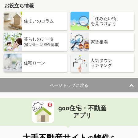
お役立ち情報
「住みたい街」
住まいのコラム
を見つけよう
暮らしのデータ
家賃相場
(補助金・助成金情報)
人気タウン
住宅ローン
ランキング
ページトップに戻る
goo住宅・不動産
アプリ
大手不動産サイト
物件