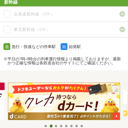
新幹線
北海道新幹線
（0件）
東北新幹線
（0件）
急行・快速などの停車駅
始発駅
急
始
※平日の7時-9時台の列車運行情報より掲載しておりますが、最新
かつ正確な情報は各鉄道会社のサイトにてご確認ください。