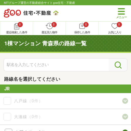
NTTグループ運営の不動産総合サイト goo住宅・不動産
0
0
0
0
最近検索した条件
最近見た物件
保存した条件
お気に入り
1棟マンション 青森県の路線一覧
路線名を選択してください
JR
八戸線
（0件）
大湊線
（0件）