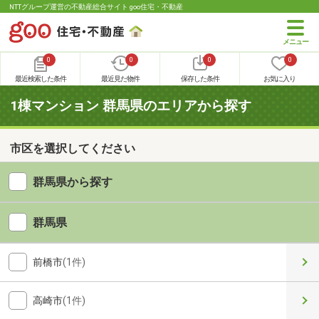
NTTグループ運営の不動産総合サイト goo住宅・不動産
0
0
0
0
最近検索した条件
最近見た物件
保存した条件
お気に入り
1棟マンション 群馬県のエリアから探す
市区を選択してください
群馬県から探す
群馬県
前橋市
(1件)
高崎市
(1件)