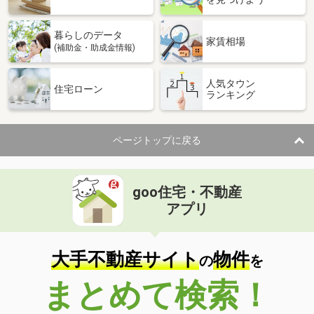
暮らしのデータ
家賃相場
(補助金・助成金情報)
人気タウン
住宅ローン
ランキング
ページトップに戻る
goo住宅・不動産
アプリ
大手不動産サイト
物件
の
を
まとめて検索！