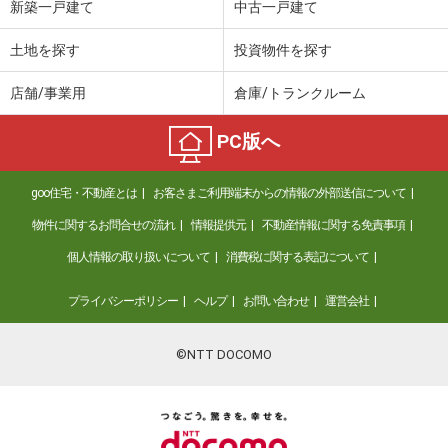
新築一戸建て
中古一戸建て
土地を探す
投資物件を探す
店舗/事業用
倉庫/トランクルーム
PC版へ
goo住宅・不動産とは
お客さまご利用端末からの情報の外部送信について
物件に関するお問合せの流れ
情報提供元
不動産情報に関する免責事項
個人情報の取り扱いについて
消費税に関する表記について
プライバシーポリシー
ヘルプ
お問い合わせ
運営会社
©NTT DOCOMO