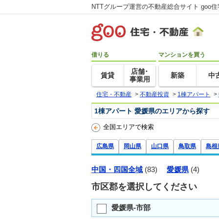
NTTグループ運営の不動産総合サイト goo
借りる
マンションを買う
店舗･
賃貸
新築
中
事業用
住宅・不動産
>
不動産投資
>
1棟アパート
>
1棟アパート 愛媛県のエリアから探す
全国エリアで検索
広島県
岡山県
山口県
鳥取県
島根
中国・四国全域
(83)
愛媛県
(4)
市区郡を選択してください
愛媛県-市部