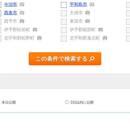
今治市
宇和島市
(1)
(1)
西条市
大洲市
(1)
(0)
西予市
東温市
(0)
(0)
伊予郡松前町
伊予郡砥部町
(0)
(0)
北宇和郡松野町
北宇和郡鬼北町
(0)
(0)
この条件で検索する
本日公開
3日以内に公開