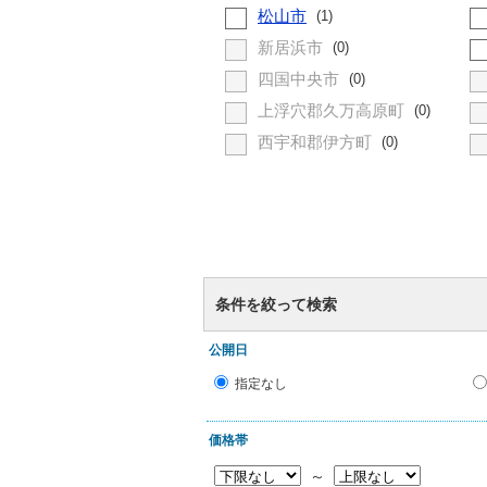
松山市
(1)
新居浜市
(0)
四国中央市
(0)
上浮穴郡久万高原町
(0)
西宇和郡伊方町
(0)
条件を絞って検索
公開日
指定なし
価格帯
～