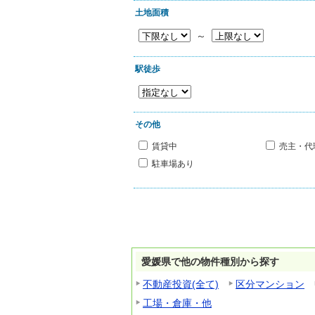
土地面積
～
駅徒歩
その他
賃貸中
売主・代
駐車場あり
愛媛県で他の物件種別から探す
不動産投資(全て)
区分マンション
工場・倉庫・他