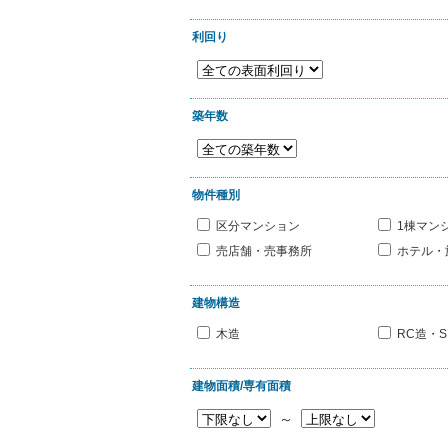
利回り
築年数
物件種別
区分マンション
1棟マン
売店舗・売事務所
ホテル・
建物構造
木造
RC造・S
建物面積/専有面積
～