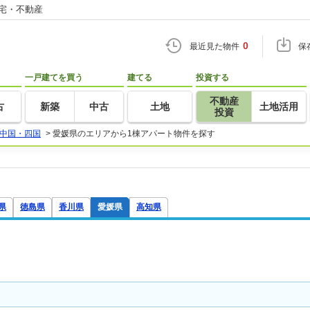
住宅・不動産
0
最近見た物件
保
一戸建てを買う
建てる
投資する
不動産
古
新築
中古
土地
土地活用
投資
中国・四国
>
愛媛県のエリアから1棟アパート物件を探す
県
徳島県
香川県
愛媛県
高知県