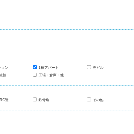
ション
1棟アパート
売ビル
旅館
工場・倉庫・他
RC造
鉄骨造
その他