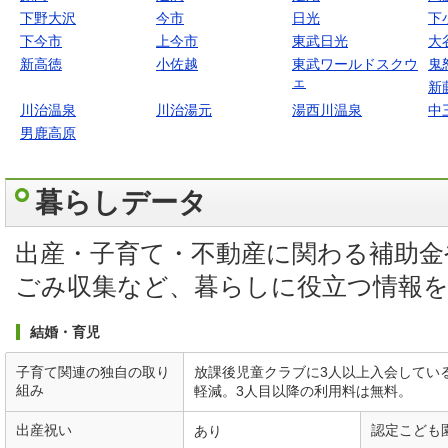
下野大沢
今市
日光
下
下今市
上今市
東武日光
大
新高徳
小佐越
東武ワールドスクウ
鬼
ェ
新
川治温泉
川治湯元
湯西川温泉
中
男鹿高原
暮らしデータ
出産・子育て・不動産に関わる補助金
ごみ収集など、暮らしに役立つ情報
結婚・育児
子育て関連の独自の取り
放課後児童クラブに3人以上入会してい
組み
軽減。3人目以降の利用料は無料。
出産祝い
認定こども
あり