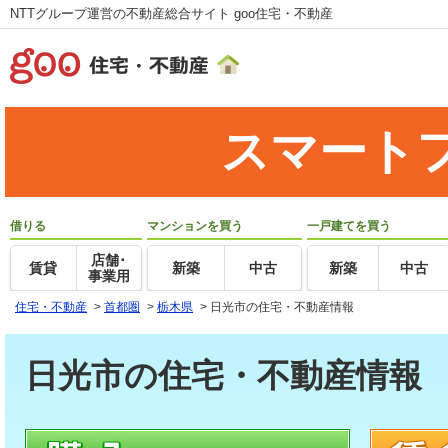
NTTグループ運営の不動産総合サイト goo住宅・不動産
スマート
借りる
マンションを買う
一戸建てを買う
店舗･
賃貸
新築
中古
新築
中古
事業用
住宅・不動産
>
首都圏
>
栃木県
>
日光市の住宅・不動産情報
日光市の住宅・不動産情報