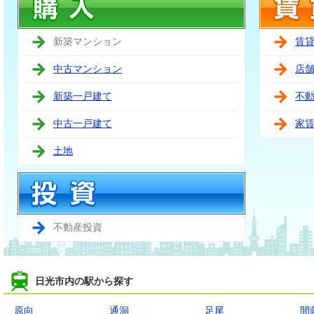
新築マンション
賃
中古マンション
店
新築一戸建て
不
中古一戸建て
家
土地
不動産投資
日光市内の駅から探す
原向
通洞
足尾
間