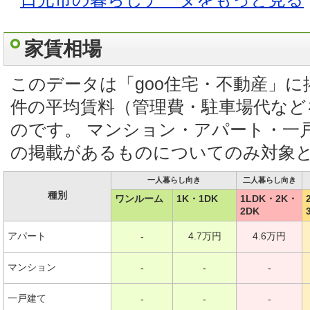
家賃相場
このデータは「goo住宅・不動産」
件の平均賃料（管理費・駐車場代など
のです。 マンション・アパート・一
の掲載があるものについてのみ対象
一人暮らし向き
二人暮らし向き
種別
ワンルーム
1K・1DK
1LDK・2K・
2DK
アパート
4.7万円
4.6万円
-
マンション
-
-
-
一戸建て
-
-
-