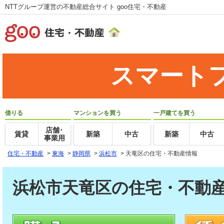
NTTグループ運営の不動産総合サイト goo住宅・不動産
スマート
借りる
マンションを買う
一戸建てを買う
店舗･
賃貸
新築
中古
新築
中古
事業用
住宅・不動産
>
東海
>
静岡県
>
浜松市
>
天竜区の住宅・不動産情報
浜松市天竜区の住宅・不動