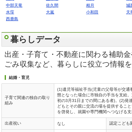
中部天竜
佐久間
相月
城
水窪
大嵐
小和田
天
西鹿島
暮らしデータ
出産・子育て・不動産に関わる補助金
ごみ収集など、暮らしに役立つ情報
結婚・育児
(1)遺児等福祉手当(児童の父母等が交
態となった場合に市独自の手当を支給。
子育て関連の独自の取り
初の3月31日までの間にある者)。(2)
組み
どもとその親に交流の場を提供すること
を啓発し、就園や専門機関へつなげる支
出産祝い
認定こども
なし