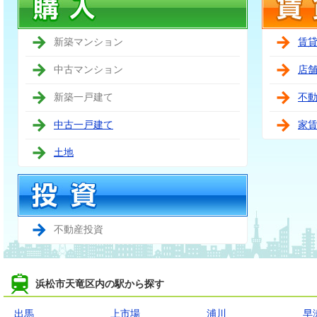
新築マンション
賃
中古マンション
店
新築一戸建て
不
中古一戸建て
家
土地
不動産投資
浜松市天竜区内の駅から探す
出馬
上市場
浦川
早