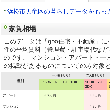
浜松市天竜区の暮らしデータをもっ
家賃相場
このデータは「goo住宅・不動産」
件の平均賃料（管理費・駐車場代など
のです。 マンション・アパート・一
の掲載があるものについてのみ対象
一人暮らし向き
二人暮らし向き
種別
ワンルーム
1K・1DK
1LDK・2K・
2DK
アパート
5.9万円
5.5万円
-
マンション
4.7万円
-
-