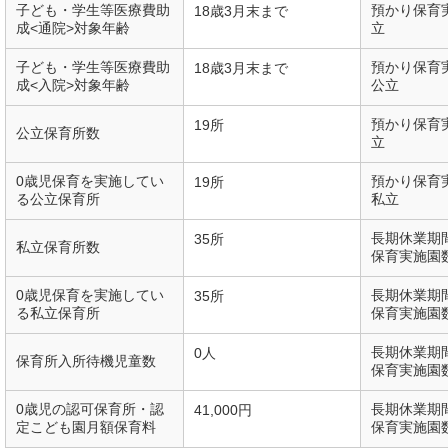
子ども・学生等医療費助
預かり保育
18歳3月末まで
成<通院>対象年齢
立
子ども・学生等医療費助
預かり保育
18歳3月末まで
成<入院>対象年齢
公立
預かり保育
19所
公立保育所数
立
0歳児保育を実施してい
預かり保育
19所
る公立保育所
私立
長期休業期
35所
私立保育所数
保育実施園
0歳児保育を実施してい
長期休業期
35所
る私立保育所
保育実施園
長期休業期
0人
保育所入所待機児童数
保育実施園
0歳児の認可保育所・認
長期休業期
41,000円
定こども園月額保育料
保育実施園